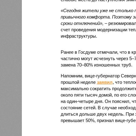
«Сегодня жители уже не столько п
привычного комфорта. Поэтому за
сроки отключений»,
– резюмировал
счет проведения модернизации те
инфраструктуры.
Ранее в Госдуме отмечали, что в к
частично могут исчезнуть через 5–
замена 70–80% изношенных труб.
Напомним, вице-губернатор Север
прошлой неделе
заявил
, что тепл
максимально сократить продолжите
около пяти тысяч домой, по его сл
на один-четыре дня. Он пояснил, ч
состояние сетей. В случае необх
длиться дольше двух недель. При 
превышает 50%, признал вице-губе