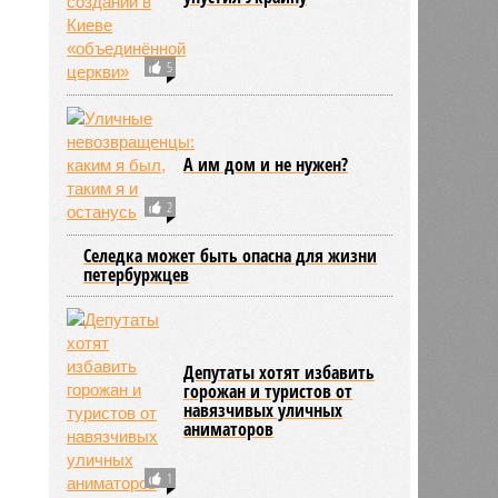
5
А им дом и не нужен?
2
Селедка может быть опасна для жизни
петербуржцев
Депутаты хотят избавить
горожан и туристов от
навязчивых уличных
аниматоров
1