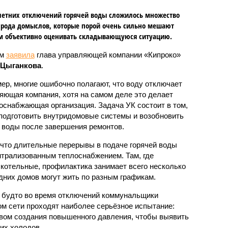
летних отключений горячей воды сложилось множество
 рода домыслов, которые порой очень сильно мешают
м объективно оценивать складывающуюся ситуацию.
ом
заявила
глава управляющей компании «Кипроко»
 Цыганкова
.
ер, многие ошибочно полагают, что воду отключает
яющая компания, хотя на самом деле это делает
оснабжающая организация. Задача УК состоит в том,
подготовить внутридомовые системы и возобновить
 воды после завершения ремонтов.
 что длительные перерывы в подаче горячей воды
нтрализованным теплоснабжением. Там, где
котельные, профилактика занимает всего несколько
дних домов могут жить по разным графикам.
 будто во время отключений коммунальщики
ом сети проходят наиболее серьёзное испытание:
вом создания повышенного давления, чтобы выявить
их холодов.