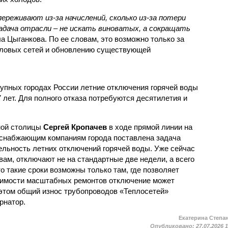
ереживают из-за начислений, сколько из-за потери
дача отрасли – не искать виноватых, а сокращать
а Цыганкова. По ее словам, это возможно только за
пловых сетей и обновлению существующей
рупных городах России летние отключения горячей воды
7 лет. Для полного отказа потребуются десятилетия и
ной столицы
Сергей Кропачев
в ходе прямой линии на
оснабжающим компаниям города поставлена задача
льность летних отключений горячей воды. Уже сейчас
овам, отключают не на стандартные две недели, а всего
то такие сроки возможны только там, где позволяет
одимости масштабных ремонтов отключение может
этом общий износ трубопроводов «Теплосетей»
рнатор.
Екатерина Степа
Опубликовано:
27.07.2026 