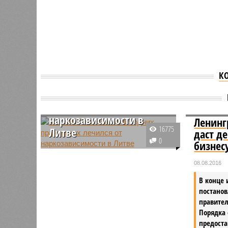
К
Максим Резник на
новогодних праздниках
лечился от
наркозависимости в
Ленинг
16775
Литве
даст д
0
бизнес
Депутат петербургского Закса
Максим Резник провел
08.08.2016
новогодние праздники в
В конце 
курортном городе Друскининкай,
постанов
расположенной на юге Литвы.
правите
Однако там он не просто
Порядка
отдыхал, а проходил курс
предост
лечения от наркозависимости.