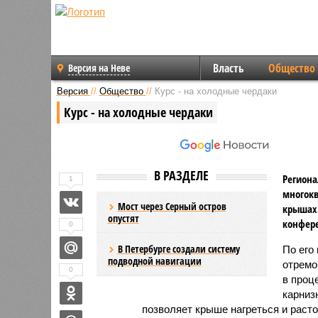
Власть
Общество
Версия на Неве
Версия
//
Общество
//
Курс - на холодные чердаки
Курс - на холодные чердаки
В РАЗДЕЛЕ
Региона
1
многокв
Мост через Серный остров
крышах.
опустят
конфер
0
В Петербурге создали систему
По его
подводной навигации
отремо
0
в проц
карнизн
позволяет крыше нагреться и расто