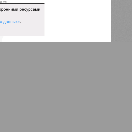
18:25
торонними ресурсами.
ых данных»
.
2099