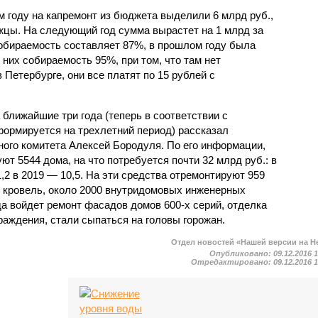
м году на капремонт из бюджета выделили 6 млрд руб.,
жцы. На следующий год сумма вырастет на 1 млрд за
собираемость составляет 87%, в прошлом году была
у них собираемость 95%, при том, что там нет
Петербурге, они все платят по 15 рублей с
 ближайшие три года (теперь в соответствии с
формируется на трехлетний период) рассказал
ого комитета Алексей Бородуля. По его информации,
ют 5544 дома, на что потребуется почти 32 млрд руб.: в
,2 в 2019 — 10,5. На эти средства отремонтируют 959
 кровель, около 2000 внутридомовых инженерных
а войдет ремонт фасадов домов 600-х серий, отделка
раждения, стали сыпаться на головы горожан.
Отдел новостей «Нашей версии на Н
Опубликовано:
09.12.2016 
Отредактировано:
09.12.2016 