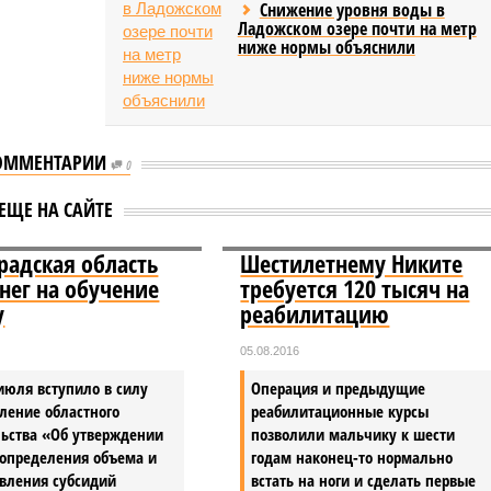
Снижение уровня воды в
Ладожском озере почти на метр
ниже нормы объяснили
ОММЕНТАРИИ
0
ЕЩЕ НА САЙТЕ
радская область
Шестилетнему Никите
енег на обучение
требуется 120 тысяч на
у
реабилитацию
05.08.2016
июля вступило в силу
Операция и предыдущие
ление областного
реабилитационные курсы
льства «Об утверждении
позволили мальчику к шести
 определения объема и
годам наконец-то нормально
авления субсидий
встать на ноги и сделать первые