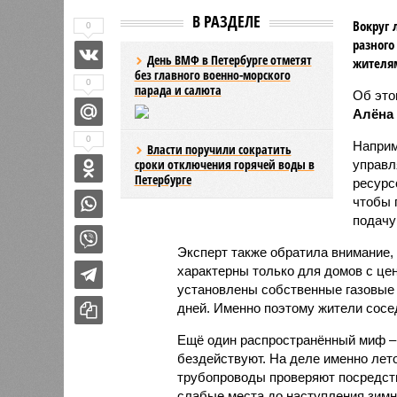
В РАЗДЕЛЕ
Вокруг 
0
разного
День ВМФ в Петербурге отметят
жителя
без главного военно-морского
0
парада и салюта
Об эт
Алёна
0
Наприм
Власти поручили сократить
сроки отключения горячей воды в
управл
Петербурге
ресурс
чтобы 
подачу
Эксперт также обратила внимание,
характерны только для домов с це
установлены собственные газовые 
дней. Именно поэтому жители сосе
Ещё один распространённый миф –
бездействуют. На деле именно лет
трубопроводы проверяют посредст
слабые места до наступления зимн