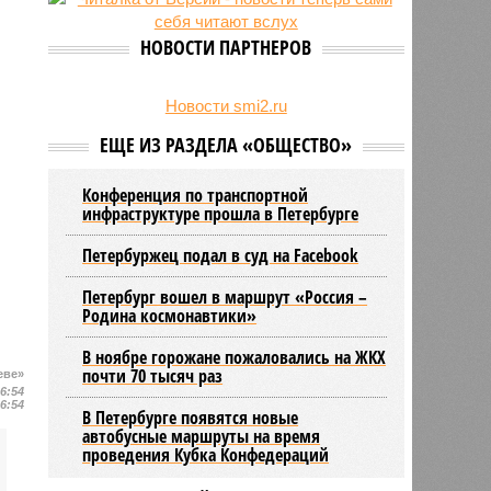
24/07
День ВМФ в Петербурге отметят
без главного военно-морского
НОВОСТИ ПАРТНЕРОВ
парада и салюта
23/07
Новую категорию водительских
прав предложили ввести в
Новости smi2.ru
Петербурге
ЕЩЕ ИЗ РАЗДЕЛА «ОБЩЕСТВО»
Конференция по транспортной
инфраструктуре прошла в Петербурге
Петербуржец подал в суд на Facebook
Петербург вошел в маршрут «Россия –
Родина космонавтики»
В ноябре горожане пожаловались на ЖКХ
почти 70 тысяч раз
еве»
16:54
16:54
В Петербурге появятся новые
автобусные маршруты на время
проведения Кубка Конфедераций