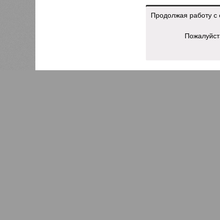
Продолжая работу с 
Пожалуйст
К
Версия
//
Власть
//
В Северной столице готовятся к создан
Не только подземка
В Северной столице готовятся к созданию назе
В Северной столице готовятся 
губернатора 