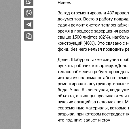
Неве».
За год отремонтировали 487 крове
документов. Всего в работу подряд
сдали ремонт систем теплоснабжен
время в процессе завершения ремо
свыше 1500 лифтов (82%), наибол
конструкций (46%). Это связано с
фонд, без чего нельзя проводить ре
Денис Шабуров также озвучил проб
пускать рабочих в квартиру. «Дело 
теплоснабжения требует проведени
исходя из полномасштабного ремон
ремонтировать внутриквартирные се
беда. У нас были случаи, когда уж
объекта, а жильцы просыпаются и п
никаких санкций за недопуск нет. 
современные материалы, которые т
разрыва, при котором пострадает н
что под ним: зальет и его»