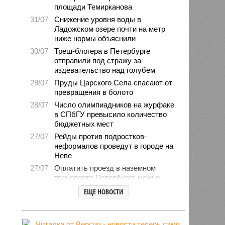
площади Темирканова
31/07
Снижение уровня воды в
Ладожском озере почти на метр
ниже нормы объяснили
30/07
Треш-блогера в Петербурге
отправили под стражу за
издевательство над голубем
29/07
Пруды Царского Села спасают от
превращения в болото
28/07
Число олимпиадников на журфаке
в СПбГУ превысило количество
бюджетных мест
27/07
Рейды против подростков-
неформалов проведут в городе на
Неве
27/07
Оплатить проезд в наземном
транспорте Петербурга можно
будет по геолокации
ЕЩЕ НОВОСТИ
24/07
Власти поручили сократить сроки
отключения горячей воды в
Петербурге