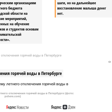
рческим организациям
шаги, но на дальнейшее
тного бюджета
восстановление малыша денег
дской области на
нет.
ние мероприятий,
енных на обучение
ов и студентов основам
нимательской
ости».
 отключения горячей воды в Петербурге
ения горячей воды в Петербурге
тнего отключения горячей воды в Петербурге (фото:
pxhere.com)