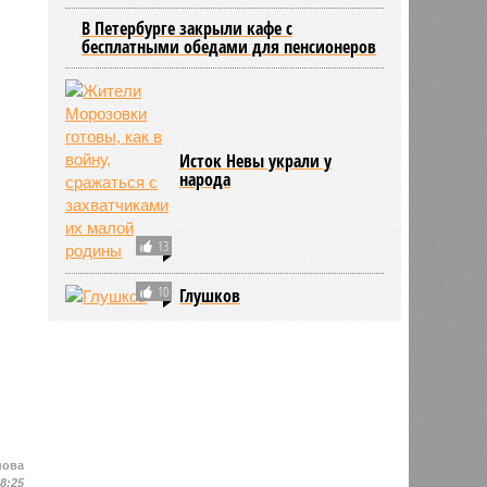
В Петербурге закрыли кафе с
бесплатными обедами для пенсионеров
Исток Невы украли у
народа
13
10
Глушков
нова
18:25