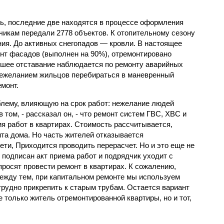
ль, последние две находятся в процессе оформления
чикам передали 2778 объектов. К отопительному сезону
ия. До активных снегопадов — кровли. В настоящее
нт фасадов (выполнен на 90%), отремонтировано
ьшее отставание наблюдается по ремонту аварийных
 нежеланием жильцов перебираться в маневренный
монт.
лему, влияющую на срок работ: нежелание людей
в том, - рассказал он, - что ремонт систем ГВС, ХВС и
я работ в квартирах. Стоимость рассчитывается,
та дома. Но часть жителей отказывается
ти, Приходится проводить перерасчет. Но и это еще не
е подписан акт приема работ и подрядчик уходит с
росят провести ремонт в квартирах. К сожалению,
Между тем, при капитальном ремонте мы используем
рудно прикрепить к старым трубам. Остается вариант
е только житель отремонтированной квартиры, но и тот,