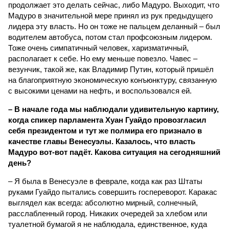
продолжает это делать сейчас, либо Мадуро. Выходит, что
Мадуро в значительной мере принял из рук предыдущего
лидера эту власть. Но он тоже не пальцем деланный – был
водителем автобуса, потом стал профсоюзным лидером.
Тоже очень симпатичный человек, харизматичный,
располагает к себе. Но ему меньше повезло. Чавес –
везунчик, такой же, как Владимир Путин, который пришёл
на благоприятную экономическую конъюнктуру, связанную
с высокими ценами на нефть, и воспользовался ей.
– В начале года мы наблюдали удивительную картину,
когда спикер парламента Хуан Гуайдо провозгласил
себя президентом и тут же полмира его признало в
качестве главы Венесуэлы. Казалось, что власть
Мадуро вот-вот падёт. Какова ситуация на сегодняшний
день?
– Я была в Венесуэле в феврале, когда как раз Штаты
руками Гуайдо пытались совершить госпереворот. Каракас
выглядел как всегда: абсолютно мирный, солнечный,
расслабленный город. Никаких очередей за хлебом или
туалетной бумагой я не наблюдала, единственное, куда