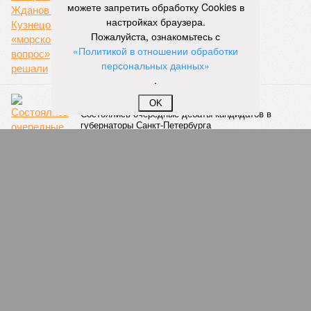
можете запретить обработку Cookies в
вопрос» решали
настройках браузера.
Пожалуйста, ознакомьтесь с
«Политикой в отношении обработки
персональных данных»
.
В петербургском стиле
OK
Состоялись очередные дебаты кандидатов в
губернаторы Санкт-Петербурга
ПОПУЛЯРНОЕ
Селедка может быть опасна для жизни петербуржцев