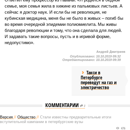
семье, моя семья жила в хижине из пальмовых листьев. А
сейчас я доктор наук. И если бы не революция, не
кубинская медицина, меня бы не было в живых – погиб бы
во время очередной эпидемии полиомиелита. Мы живы
благодаря революции и тому, что она сделала для людей.
И задавать такие вопросы, пусть и в игривой форме,
недопустимо».
Андрей Дмитриев
Опубликовано:
10.10.2019 09:32
Отредактировано:
10.10.2019 09:39
Такси в
Петербурге
переведут на газ и
электричество
КОММЕНТАРИИ
0
Версия
//
Общество
//
Стали известны предварительные итоги
вступительной кампании в петербургские вузы
476