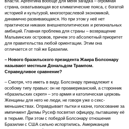
власти. Аргентина вообще для меня загадка – огромная
страна, охватывающая все климатические пояса, с богатой
историей и культурой, многоотраслевой экономикой,
динамично развивающаяся. Но при этом у неё нет
практически никаких внешнеполитических и региональных
амбиций. Главная проблема для страны – возвращение
Мальвинских островов, причем это абсолютный приоритет
для правительства любой ориентации. Этим она
отличается от той же Бразилии.
– Нового бразильского президента Жаира Болсонару
называют местным Дональдом Трампом.
Справедливое сравнение?
– Смотря, что иметь в виду. Болсонару принадлежит к
особому типу правых: он не проамериканский, а сторонник
«бразильских скреп» – это армия и католическая церковь
Женщины для него не люди, не говоря уже о секс-
меньшинствах. Оправдывает пытки и казни, голосование за
импичмент Дилмы Русеф посвятил офицеру, пытавшему её
в тюрьме. При этом с победой Болсонару отношения
Бразилии с США сильно испортились. Американцев