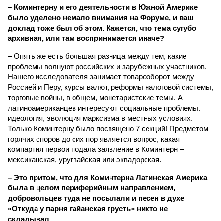
– Коминтерну и его деятельности в Южной Америке
было уделено немало внимания на Форуме, и ваш
доклад тоже был об этом. Кажется, что тема сугубо
архивная, или там воспринимается иначе?
– Опять же есть большая разница между тем, какие
проблемы волнуют российских и зарубежных участников.
Нашего исследователя занимает товарооборот между
Россией и Перу, курсы валют, реформы налоговой системы,
торговые войны, в общем, монетаристские темы. А
латиноамериканцев интересуют социальные проблемы,
идеология, эволюция марксизма в местных условиях.
Только Коминтерну было посвящено 7 секций! Предметом
горячих споров до сих пор является вопрос, какая
компартия первой подала заявление в Коминтерн –
мексиканская, уругвайская или эквадорская.
– Это притом, что для Коминтерна Латинская Америка
была в целом периферийным направлением,
добровольцев туда не посылали и песен в духе
«Откуда у парня гайанская грусть» никто не
складывал…