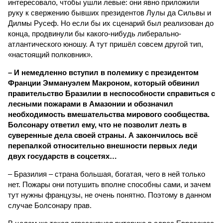
интересовало, чтобы ушли левые: они явно приложили
руку к свержению бывших президентов Лулы да Сильвы и
Дилмы Русеф. Но если бы их сценарий был реализован до
конца, продвинули бы какого-нибудь либерально-
атлантического юношу. А тут пришёл совсем другой тип,
«настоящий полковник».
– И немедленно вступил в полемику с президентом
Франции Эммануэлем Макроном, который обвинил
правительство Бразилии в неспособности справиться с
лесными пожарами в Амазонии и обозначил
необходимость вмешательства мирового сообщества.
Болсонару ответил ему, что не позволит лезть в
суверенные дела своей страны. А закончилось всё
перепалкой относительно внешности первых леди
двух государств в соцсетях…
– Бразилия – страна большая, богатая, чего в ней только
нет. Пожары они потушить вполне способны сами, и зачем
тут нужны французы, не очень понятно. Поэтому в данном
случае Болсонару прав.