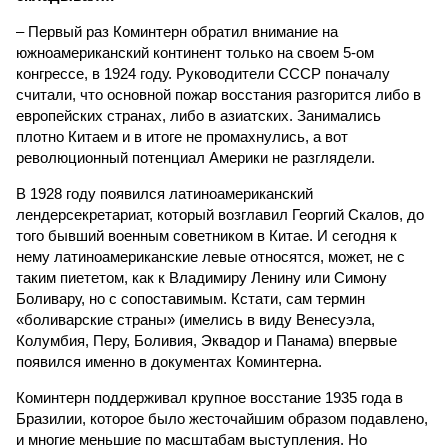
– Первый раз Коминтерн обратил внимание на
южноамериканский континент только на своем 5-ом
конгрессе, в 1924 году. Руководители СССР поначалу
считали, что основной пожар восстания разгорится либо в
европейских странах, либо в азиатских. Занимались
плотно Китаем и в итоге не промахнулись, а вот
революционный потенциал Америки не разглядели.
В 1928 году появился латиноамериканский
лендерсекретариат, который возглавил Георгий Скалов, до
того бывший военным советником в Китае. И сегодня к
нему латиноамериканские левые относятся, может, не с
таким пиететом, как к Владимиру Ленину или Симону
Боливару, но с сопоставимым. Кстати, сам термин
«боливарские страны» (имелись в виду Венесуэла,
Колумбия, Перу, Боливия, Эквадор и Панама) впервые
появился именно в документах Коминтерна.
Коминтерн поддерживал крупное восстание 1935 года в
Бразилии, которое было жесточайшим образом подавлено,
и многие меньшие по масштабам выступления. Но