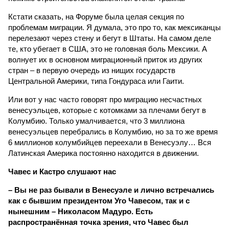
Кстати сказать, на Форуме была целая секция по
проблемам миграции. Я думала, это про то, как мексиканцы
перелезают через стену и бегут в Штаты. На самом деле
те, кто убегает в США, это не головная боль Мексики. А
волнует их в основном миграционный приток из других
стран – в первую очередь из нищих государств
Центральной Америки, типа Гондураса или Гаити.
Или вот у нас часто говорят про миграцию несчастных
венесуэльцев, которые с котомками за плечами бегут в
Колумбию. Только умалчивается, что 3 миллиона
венесуэльцев перебрались в Колумбию, но за то же время
6 миллионов колумбийцев переехали в Венесуэлу… Вся
Латинская Америка постоянно находится в движении.
Чавес и Кастро слушают нас
– Вы не раз бывали в Венесуэле и лично встречались
как с бывшим президентом Уго Чавесом, так и с
нынешним – Николасом Мадуро. Есть
распространённая точка зрения, что Чавес был