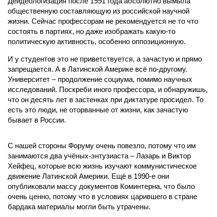
Деидеологизация после 1991 года абсолютно вымыла
общественную составляющую из российской научной
жизни. Сейчас профессорам не рекомендуется не то что
состоять в партиях, но даже изображать какую-то
политическую активность, особенно оппозиционную.
И у студентов это не приветствуется, а зачастую и прямо
запрещается. А в Латинской Америке всё по-другому.
Университет – продолжение социума, помимо научных
исследований. Поскреби иного профессора, и обнаружишь,
что он десять лет в застенках при диктатуре просидел. То
есть это люди, не оторванные от жизни, как зачастую
бывает в России.
С нашей стороны Форуму очень повезло, потому что им
занимаются два учёных-энтузиаста – Лазарь и Виктор
Хейфец, которые всю жизнь изучают коммунистическое
движение Латинской Америки. Ещё в 1990-е они
опубликовали массу документов Коминтерна, что было
очень ценно, потому что в условиях царившего в стране
бардака материалы могли быть утрачены.