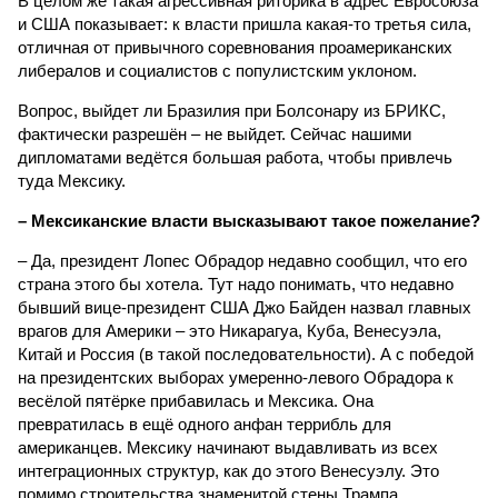
В целом же такая агрессивная риторика в адрес Евросоюза
и США показывает: к власти пришла какая-то третья сила,
отличная от привычного соревнования проамериканских
либералов и социалистов с популистским уклоном.
Вопрос, выйдет ли Бразилия при Болсонару из БРИКС,
фактически разрешён – не выйдет. Сейчас нашими
дипломатами ведётся большая работа, чтобы привлечь
туда Мексику.
– Мексиканские власти высказывают такое пожелание?
– Да, президент Лопес Обрадор недавно сообщил, что его
страна этого бы хотела. Тут надо понимать, что недавно
бывший вице-президент США Джо Байден назвал главных
врагов для Америки – это Никарагуа, Куба, Венесуэла,
Китай и Россия (в такой последовательности). А с победой
на президентских выборах умеренно-левого Обрадора к
весёлой пятёрке прибавилась и Мексика. Она
превратилась в ещё одного анфан террибль для
американцев. Мексику начинают выдавливать из всех
интеграционных структур, как до этого Венесуэлу. Это
помимо строительства знаменитой стены Трампа.