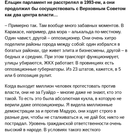
Ельцин парламент не расстрелял в 1993-ем, а они
продолжил бы сосуществовать с Верховным Советом
как два центра власти…
– Примерно так. Там вообще много забавных моментов. В
Каракасе, например, два мэра – алькальда по-местному.
Один чавист, другой – оппозиционер. Они очень хитро
поделили районы города между собой: один избрался в
богатых районах, где живет элита и бизнесмены, другой – в
бедных и средних. При этом транспорт функционирует,
улицы убираются, ЖКХ работает. В провинциях есть
оппозиционные губернаторы. Из 23 штатов, кажется, в 5
или 6 оппозиция рулит.
Когда выходит миллион человек протестовать против
власти, они не за Гуайдо – многие даже не знают, кто это
такой. То есть это была абсолютная кукла, в которую не
верили даже оппозиционеры. Я видела миллионные
демонстрации за и против Мадуро, они ходят строго в
разные дни, чтобы не сталкиваться и, не дай бог, никто не
пострадал. Уровень гражданской ответственности очень
высокий в народе. В условиях такого жесткого