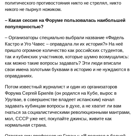
политического противостояния никто не стрелял, никто
никого не пырнул ножиком.
– Какая сессия на Форуме пользовалась наибольшей
популярностью?
– Организаторы специально выбрали название «Фидель
Кастро и Уго Чавес – оправдала ли их история?» На неё
пришло огромное количество как российских студентов,
так и кубинских участников, которые шумно возмущались:
как можно такие вопросы задавать? Эти люди вписали
свои имена золотыми буквами в историю и не нуждаются в
оправданиях.
Потом известный журналист и один из организаторов
Форума Сергей Брилёв (он родился на Кубе, вырос в
Уругвае, в совершенстве владеет испанским) начал
задавать кубинцам вопросы в духе, а не хватит ли вам
гнаться за социалистическими революционными мантрами,
мол, СССР уже нет, покупайте джинсы, живите как
нормальная страна.
Ответил ему профессор из Гаваны: «Я родился в бедной