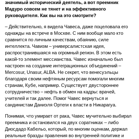
значимый исторический деятель, а вот преемник
Мадуро совсем не тянет и на эффективного
руководителя. Как вы на это смотрите?
– Действительно, я видела Чавеса, даже поцеловала его
однажды на встрече в Москве. С ним вообще мало кто
сравнится по личным качествам, обаянию, силе
интеллекта. Чавизм – универсалистская идея,
распространившаяся на огромный регион. В этом есть
какой-то элемент мессианства. Чавес изначально был
настроен на создание интеграционных объединений –
Mercosur, Unasur, ALBA. Не секрет, что венесуэльцы
благодаря своим нефтяным ресурсам помогали многим
странам, Кубе, например. Существует двустороннее
сотрудничество – нефть в обмен на кадры: врачей,
учителей и так далее. Помог Чавес вернуться и
сандинистам Даниэля Ортеги к власти в Никарагуа.
Понимая, что умирает от рака, Чавес мучительно выбирал
преемника и остановился на двух соратниках – либо
Диосдадо Кабельо, который, по многим оценкам, держал
реальные бразды правления во внутренней политике и