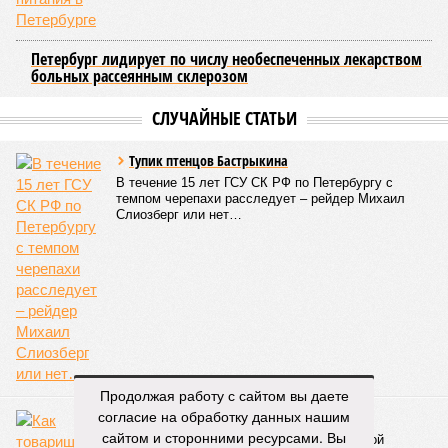
Петербург лидирует по числу необеспеченных лекарством
больных рассеянным склерозом
СЛУЧАЙНЫЕ СТАТЬИ
Тупик птенцов Бастрыкина
В течение 15 лет ГСУ СК РФ по Петербургу с
темпом черепахи расследует – рейдер Михаил
Слиозберг или нет…
Продолжая работу с сайтом вы даете
согласие на обработку данных нашим
Петр Первый на службе у большевиков
сайтом и сторонними ресурсами. Вы
Как товарищи Жданов и Кузнецов «морской