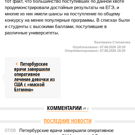
тот факт, что большинство поступивших по данной квоте
продемонстрировали достойные результаты на ЕГЭ, и
многие из них имели шансы на поступление по общему
конкурсу на менее популярные программы. В списках были
и студенты с высокими баллами, поступившие в
различные университеты.
Екатерина Степанова
Опубликовано:
07.08.2026 19:20
Отредактировано:
07.08.2026 19:20
Петербурские
врачи завершили
оперативное
лечение девочки из
США с «маской
Бэтмена»
КОММЕНТАРИИ
0
Версия
//
Власть
//
Названы главные мифы на тему летнего отключения
горячей воды в Петербурге
1805