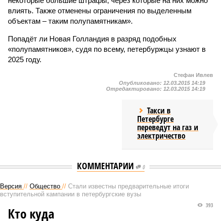
некоторые большие штрафы, через которые на них можно
влиять. Также отменены ограничения по выделенным
объектам – таким полупамятникам».
Попадёт ли Новая Голландия в разряд подобных
«полупамятников», судя по всему, петербуржцы узнают в
2025 году.
Стефан Ивлев
Опубликовано:
12.03.2015 14:19
Отредактировано:
12.03.2015 14:19
Такси в
Петербурге
переведут на газ и
электричество
КОММЕНТАРИИ
0
Версия
//
Общество
//
Стали известны предварительные итоги
вступительной кампании в петербургские вузы
393
Кто куда