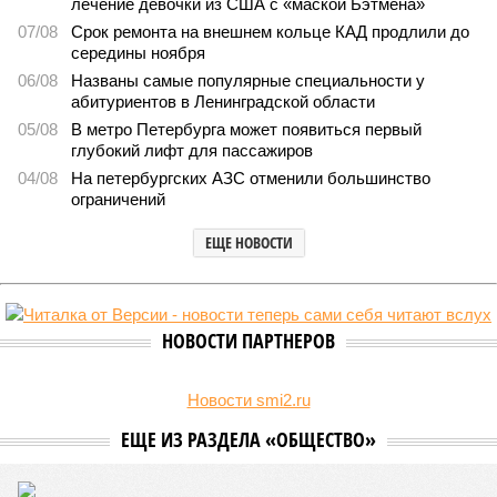
Домыслы и реальность
Названы главные мифы на тему летнего отключения
горячей воды в Петербурге
Названы главные мифы на тему летнего отключения горячей воды в
Петербурге (фото: pxhere.com)
Вокруг летних отключений горячей воды сложилось множество
разного рода домыслов, которые порой очень сильно мешают
жителям объективно оценивать складывающуюся ситуацию.
Об этом
заявила
глава управляющей компании «Кипроко»
Алёна Цыганкова
.
Например, многие ошибочно полагают, что воду отключает
управляющая компания, хотя на самом деле это делает
ресурсоснабжающая организация. Задача УК состоит в