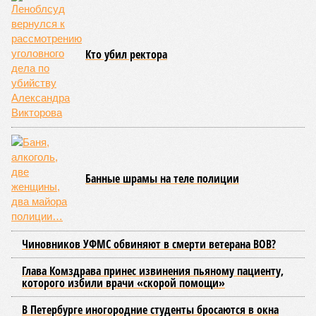
том, чтобы подготовить внутридомовые системы и
возобновить подачу воды после завершения ремонтов.
Эксперт также обратила внимание, что длительные
перерывы в подаче горячей воды характерны только для
домов с централизованным теплоснабжением. Там, где
установлены собственные газовые котельные,
профилактика занимает всего несколько дней. Именно
поэтому жители соседних домов могут жить по разным
графикам.
Ещё один распространённый миф – будто во время
отключений коммунальщики бездействуют. На деле именно
летом сети проходят наиболее серьёзное испытание:
трубопроводы проверяют посредством создания
повышенного давления, чтобы выявить слабые места до
наступления зимних холодов.
«Сегодня жители уже не столько переживают из-за
начислений, сколько из-за потери привычного комфорта.
Поэтому задача отрасли – не искать виноватых, а
сокращать сроки отключений»,
– резюмировала