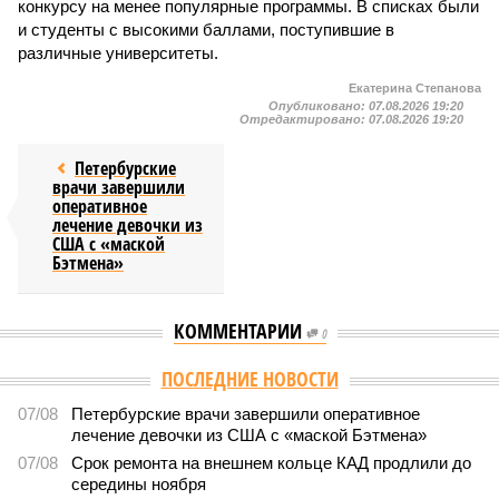
конкурсу на менее популярные программы. В списках были
и студенты с высокими баллами, поступившие в
различные университеты.
Екатерина Степанова
Опубликовано:
07.08.2026 19:20
Отредактировано:
07.08.2026 19:20
Петербурские
врачи завершили
оперативное
лечение девочки из
США с «маской
Бэтмена»
КОММЕНТАРИИ
0
Версия
//
Власть
//
Названы главные мифы на тему летнего отключения
горячей воды в Петербурге
1711
Домыслы и реальность
Названы главные мифы на тему летнего отключения