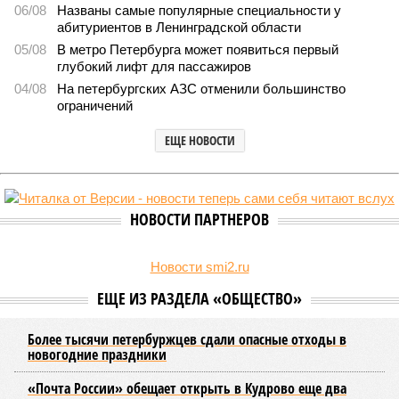
горячей воды в Петербурге
Названы главные мифы на тему летнего отключения горячей воды в
Петербурге (фото: pxhere.com)
Вокруг летних отключений горячей воды сложилось множество
разного рода домыслов, которые порой очень сильно мешают
жителям объективно оценивать складывающуюся ситуацию.
Об этом
заявила
глава управляющей компании «Кипроко»
Алёна Цыганкова
.
Например, многие ошибочно полагают, что воду отключает
управляющая компания, хотя на самом деле это делает
ресурсоснабжающая организация. Задача УК состоит в
том, чтобы подготовить внутридомовые системы и
возобновить подачу воды после завершения ремонтов.