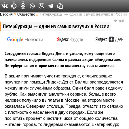
0
0
0
Версия на Неве
Версия
//
Общество
//
Петербуржцы — одни из самых везучих в России
2863
Петербуржцы — одни из самых везучих в России
Сотрудники сервиса Яндекс.Деньги узнали, кому чаще всего
начислялись подарочные баллы в рамках акции «Эпиденьгия».
Петербург занял второе место по количеству счастливчиков.
В акции принимают участие граждане, оплачивающие
покупки при помощи Яндекс.Денег. Баллы распределяются
между ними случайным образом. Один балл равен одному
рублю. Как выяснили аналитики сервиса, больше всего
человек получило выплаты в Москве, на втором месте
оказалась Северная столица. Правда, отчасти это связано
с плотностью населения в двух городах. Если же
посчитать процент счастливчиков от общего количества
жителей города, то лидерами оказываются Екатеринбург,