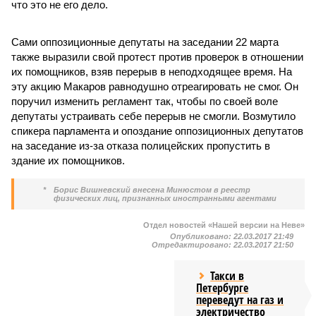
что это не его дело.
Сами оппозиционные депутаты на заседании 22 марта
также выразили свой протест против проверок в отношении
их помощников, взяв перерыв в неподходящее время. На
эту акцию Макаров равнодушно отреагировать не смог. Он
поручил изменить регламент так, чтобы по своей воле
депутаты устраивать себе перерыв не смогли. Возмутило
спикера парламента и опоздание оппозиционных депутатов
на заседание из-за отказа полицейских пропустить в
здание их помощников.
*
Борис Вишневский внесена Минюстом в реестр
физических лиц, признанных иностранными агентами
Отдел новостей «Нашей версии на Неве»
Опубликовано:
22.03.2017 21:49
Отредактировано:
22.03.2017 21:50
Такси в
Петербурге
переведут на газ и
электричество