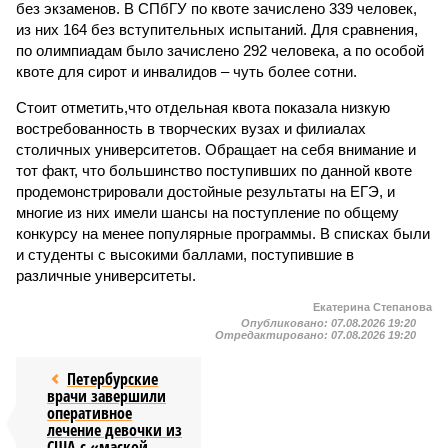
без экзаменов. В СПбГУ по квоте зачислено 339 человек,
из них 164 без вступительных испытаний. Для сравнения,
по олимпиадам было зачислено 292 человека, а по особой
квоте для сирот и инвалидов – чуть более сотни.
Стоит отметить,что отдельная квота показала низкую
востребованность в творческих вузах и филиалах
столичных университетов. Обращает на себя внимание и
тот факт, что большинство поступивших по данной квоте
продемонстрировали достойные результаты на ЕГЭ, и
многие из них имели шансы на поступление по общему
конкурсу на менее популярные программы. В списках были
и студенты с высокими баллами, поступившие в
различные университеты.
Екатерина Степанова
Опубликовано:
07.08.2026 19:20
Отредактировано:
07.08.2026 19:20
Петербурские
врачи завершили
оперативное
лечение девочки из
США с «маской