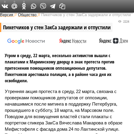
0
0
0
Версия на Неве
Версия
//
Общество
//
Пикетчиков у стен ЗакСа задержали и отпустили
2224
Пикетчиков у стен ЗакСа задержали и отпустили
Утром в среду, 22 марта, несколько активистов вышли с
плакатами к Мариинскому дворцу в знак протеста против
притеснения помощников оппозиционных депутатов.
Пикетчиков арестовала полиция, а в районе часа дня их
освободили.
Утренняя акция протеста в среду, 22 марта, связана с
проверками помощников депутатов от оппозиции,
начавшимися после митинга в поддержку Петербурга,
прошедшего в субботу, 18 марта, на Марсовом поле.
Поводом для возмущения властей стали плакаты с
портретом спикера ЗакСа Вячеслава Макарова в образе
Мефистофеля с фасада дома 24 по Лахтинской улице.