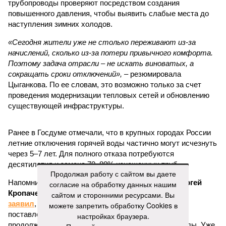
трубопроводы проверяют посредством создания
повышенного давления, чтобы выявить слабые места до
наступления зимних холодов.
«Сегодня жители уже не столько переживают из-за
начислений, сколько из-за потери привычного комфорта.
Поэтому задача отрасли – не искать виноватых, а
сокращать сроки отключений»,
– резюмировала
Цыганкова. По ее словам, это возможно только за счет
проведения модернизации тепловых сетей и обновлению
существующей инфраструктуры.
Ранее в Госдуме отмечали, что в крупных городах России
летние отключения горячей воды частично могут исчезнуть
через 5–7 лет. Для полного отказа потребуются
десятилетия и замена 70–80% изношенных труб.
Продолжая работу с сайтом вы даете
Напомним, вице-губернатор Северной столицы
Сергей
согласие на обработку данных нашим
Кропачев
в ходе прямой линии на прошлой неделе
сайтом и сторонними ресурсами. Вы
заявил
, что теплоснабжающим компаниям города
можете запретить обработку Cookies в
поставлена задача максимально сократить
настройках браузера.
продолжительность летних отключений горячей воды. Уже