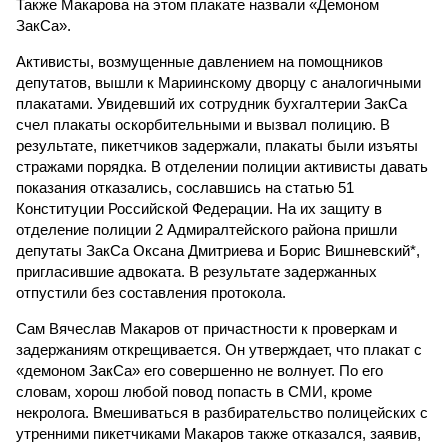
Также Макарова на этом плакате назвали «Демоном
ЗакСа».
Активисты, возмущенные давлением на помощников
депутатов, вышли к Мариинскому дворцу с аналогичными
плакатами. Увидевший их сотрудник бухгалтерии ЗакСа
счел плакаты оскорбительными и вызвал полицию. В
результате, пикетчиков задержали, плакаты были изъяты
стражами порядка. В отделении полиции активисты давать
показания отказались, сославшись на статью 51
Конституции Российской Федерации. На их защиту в
отделение полиции 2 Адмиралтейского района пришли
депутаты ЗакСа Оксана Дмитриева и Борис Вишневский*,
пригласившие адвоката. В результате задержанных
отпустили без составления протокола.
Сам Вячеслав Макаров от причастности к проверкам и
задержаниям открещивается. Он утверждает, что плакат с
«демоном ЗакСа» его совершенно не волнует. По его
словам, хорош любой повод попасть в СМИ, кроме
некролога. Вмешиваться в разбирательство полицейских с
утренними пикетчиками Макаров также отказался, заявив,