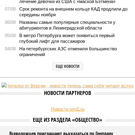
Домыслы и реальность
Названы главные мифы на тему летнего отключения
горячей воды в Петербурге
Названы главные мифы на тему летнего отключения горячей воды в
Петербурге (фото: pxhere.com)
Вокруг летних отключений горячей воды сложилось множество
разного рода домыслов, которые порой очень сильно мешают
жителям объективно оценивать складывающуюся ситуацию.
Об этом
заявила
глава управляющей компании «Кипроко»
Алёна Цыганкова
.
Например, многие ошибочно полагают, что воду отключает
управляющая компания, хотя на самом деле это делает
ресурсоснабжающая организация. Задача УК состоит в