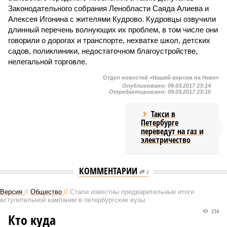
Законодательного собрания Ленобласти Саяда Алиева и
Алексея Игонина с жителями Кудрово. Кудровцы озвучили
длинный перечень волнующих их проблем, в том числе они
говорили о дорогах и транспорте, нехватке школ, детских
садов, поликлиники, недостаточном благоустройстве,
нелегальной торговле.
Отдел новостей «Нашей версии на Неве»
Опубликовано:
09.03.2017 23:14
Отредактировано:
09.03.2017 23:15
Такси в
Петербурге
переведут на газ и
электричество
КОММЕНТАРИИ
0
Версия
//
Общество
//
Стали известны предварительные итоги
вступительной кампании в петербургские вузы
234
Кто куда