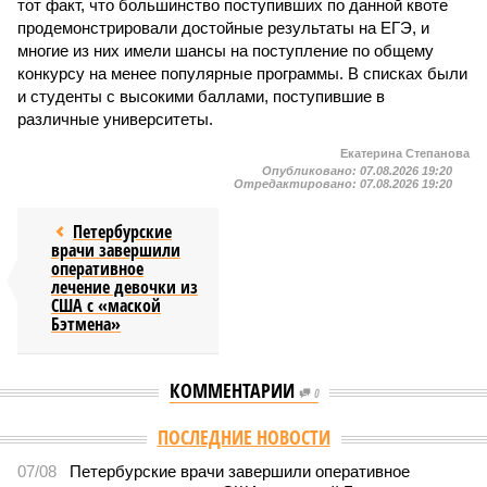
тот факт, что большинство поступивших по данной квоте
продемонстрировали достойные результаты на ЕГЭ, и
многие из них имели шансы на поступление по общему
конкурсу на менее популярные программы. В списках были
и студенты с высокими баллами, поступившие в
различные университеты.
Екатерина Степанова
Опубликовано:
07.08.2026 19:20
Отредактировано:
07.08.2026 19:20
Петербурские
врачи завершили
оперативное
лечение девочки из
США с «маской
Бэтмена»
КОММЕНТАРИИ
0
Версия
//
Власть
//
Названы главные мифы на тему летнего отключения
горячей воды в Петербурге
1689