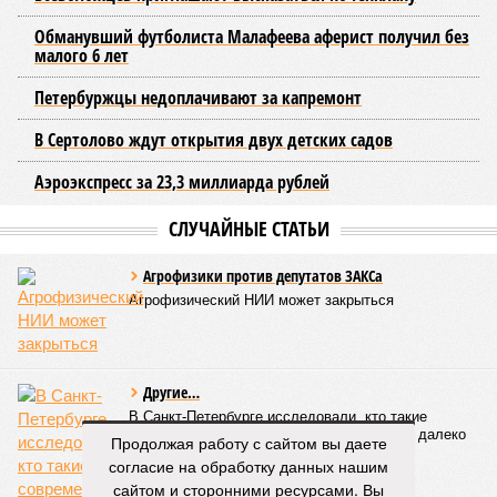
том, чтобы подготовить внутридомовые системы и
возобновить подачу воды после завершения ремонтов.
Эксперт также обратила внимание, что длительные
перерывы в подаче горячей воды характерны только для
домов с централизованным теплоснабжением. Там, где
установлены собственные газовые котельные,
профилактика занимает всего несколько дней. Именно
поэтому жители соседних домов могут жить по разным
графикам.
Ещё один распространённый миф – будто во время
отключений коммунальщики бездействуют. На деле именно
летом сети проходят наиболее серьёзное испытание:
трубопроводы проверяют посредством создания
повышенного давления, чтобы выявить слабые места до
наступления зимних холодов.
«Сегодня жители уже не столько переживают из-за
начислений, сколько из-за потери привычного комфорта.
Продолжая работу с сайтом вы даете
Поэтому задача отрасли – не искать виноватых, а
согласие на обработку данных нашим
сокращать сроки отключений»,
– резюмировала
сайтом и сторонними ресурсами. Вы