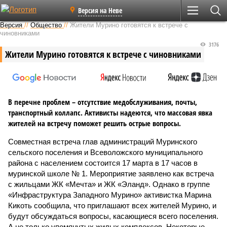
Версия на Неве
Версия
//
Общество
//
Жители Мурино готовятся к встрече с
чиновниками
3176
Жители Мурино готовятся к встрече с чиновниками
В перечне проблем – отсутствие медобслуживания, почты,
транспортный коллапс. Активисты надеются, что массовая явка
жителей на встречу поможет решить острые вопросы.
Совместная встреча глав администраций Муринского
сельского поселения и Всеволожского муниципального
района с населением состоится 17 марта в 17 часов в
муринской школе № 1. Мероприятие заявлено как встреча
с жильцами ЖК «Мечта» и ЖК «Эланд». Однако в группе
«Инфраструктура Западного Мурино» активистка Марина
Кикоть сообщила, что приглашают всех жителей Мурино, и
будут обсуждаться вопросы, касающиеся всего поселения.
А не только упомянутых жилых комплексов. Некоторые