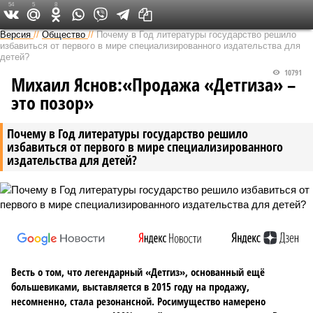
54
5
8
Версия на Неве
Версия
//
Общество
//
Почему в Год литературы государство решило
избавиться от первого в мире специализированного издательства для
детей?
10791
Михаил Яснов:«Продажа «Детгиза» –
это позор»
Почему в Год литературы государство решило
избавиться от первого в мире специализированного
издательства для детей?
Весть о том, что легендарный «Детгиз», основанный ещё
большевиками, выставляется в 2015 году на продажу,
несомненно, стала резонансной. Росимущество намерено