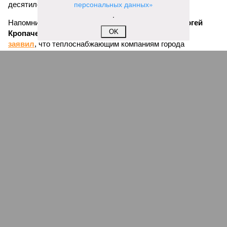
персональных данных»
десятилетия и замена 70–80% изношенных труб.
.
Напомним, вице-губернатор Северной столицы
Сергей
OK
Кропачев
в ходе прямой линии на прошлой неделе
заявил
, что теплоснабжающим компаниям города
поставлена задача максимально сократить
продолжительность летних отключений горячей воды. Уже
сейчас около пяти тысяч домой, по его словам, отключают
не на стандартные две недели, а всего на один-четыре дня.
Он пояснил, что такие сроки возможны только там, где
позволяет состояние сетей. В случае необходимости
масштабных ремонтов отключение может длиться дольше
двух недель. При этом общий износ трубопроводов
«Теплосетей» превышает 50%, признал вице-губернатор.
Екатерина Степанова
Опубликовано:
27.07.2026 18:25
Отредактировано:
27.07.2026 18:25
Такси в
Петербурге
переведут на газ и
электричество