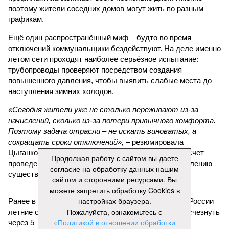
поэтому жители соседних домов могут жить по разным
графикам.
Ещё один распространённый миф – будто во время
отключений коммунальщики бездействуют. На деле именно
летом сети проходят наиболее серьёзное испытание:
трубопроводы проверяют посредством создания
повышенного давления, чтобы выявить слабые места до
наступления зимних холодов.
«Сегодня жители уже не столько переживают из-за
начислений, сколько из-за потери привычного комфорта.
Поэтому задача отрасли – не искать виноватых, а
сокращать сроки отключений»,
– резюмировала
Цыганкова. По ее словам, это возможно только за счет
Продолжая работу с сайтом вы даете
проведения модернизации тепловых сетей и обновлению
согласие на обработку данных нашим
существующей инфраструктуры.
сайтом и сторонними ресурсами. Вы
можете запретить обработку Cookies в
настройках браузера.
Ранее в Госдуме отмечали, что в крупных городах России
Пожалуйста, ознакомьтесь с
летние отключения горячей воды частично могут исчезнуть
«Политикой в отношении обработки
через 5–7 лет. Для полного отказа потребуются