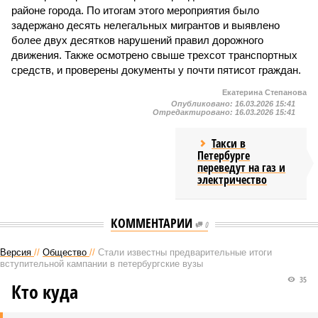
районе города. По итогам этого мероприятия было
задержано десять нелегальных мигрантов и выявлено
более двух десятков нарушений правил дорожного
движения. Также осмотрено свыше трехсот транспортных
средств, и проверены документы у почти пятисот граждан.
Екатерина Степанова
Опубликовано:
16.03.2026 15:41
Отредактировано:
16.03.2026 15:41
Такси в
Петербурге
переведут на газ и
электричество
КОММЕНТАРИИ
0
Версия
//
Общество
//
Стали известны предварительные итоги
вступительной кампании в петербургские вузы
35
Кто куда