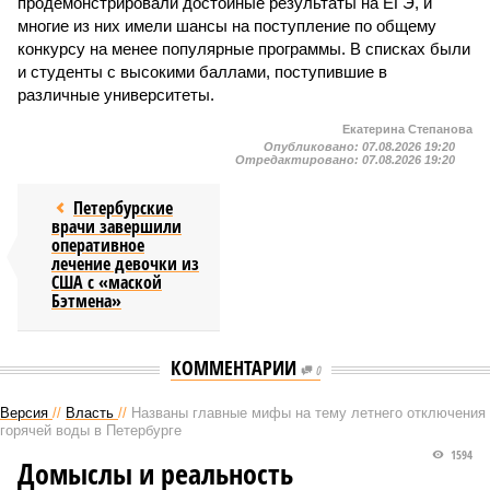
продемонстрировали достойные результаты на ЕГЭ, и
многие из них имели шансы на поступление по общему
конкурсу на менее популярные программы. В списках были
и студенты с высокими баллами, поступившие в
различные университеты.
Екатерина Степанова
Опубликовано:
07.08.2026 19:20
Отредактировано:
07.08.2026 19:20
Петербурские
врачи завершили
оперативное
лечение девочки из
США с «маской
Бэтмена»
КОММЕНТАРИИ
0
Версия
//
Власть
//
Названы главные мифы на тему летнего отключения
горячей воды в Петербурге
1594
Домыслы и реальность