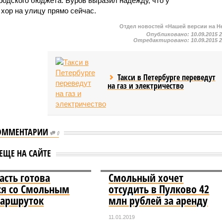
ородского бюджета. Буров выразил надежду, что у
 хор на улицу прямо сейчас.
Отдел новостей «Нашей версии на Н
Опубликовано:
10.09.2015 
Отредактировано:
10.09.2015 
Такси в Петербурге переведут
на газ и электричество
ОММЕНТАРИИ
0
ЕЩЕ НА САЙТЕ
асть готова
Смольный хочет
ся со Смольным
отсудить в Пулково 42
маршруток
млн рублей за аренду
11.01.2019