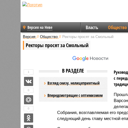
Власть
Общество
Версия на Неве
Версия
//
Общество
//
Ректоры просят за Смольный
Ректоры просят за Смольный
В РАЗДЕЛЕ
Руковод
1
с перед
Взгляд снизу, нелицеприятный
традици
0
Прошла
Впередсмотрящие с оптимизмом
Варсон
делега
0
Собрания, возглавляемая его пре
следующий день главу местной епа