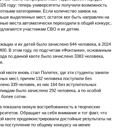
026 году: теперь университеты получили возможность
отными категориями. Если количество заявок на
ьше выделенных мест, остаток мог быть направлен на
нные места автоматически переходили в общий конкурс,
едлагаются участникам СВО и их детям.
ужащих и их детей было зачислено 644 человека, в 2024
 2400. В этом году, по подсчетам «Фонтанки», основанным
рода по данной квоте было зачислено 3383 человека,
е.
й квоте вновь стал Политех, где эти студенты заняли
ных мест, причем 132 человека поступили без
лено 339 человек, из них 164 без вступительных
пиадам было зачислено 292 человека, а по особой
 более сотни.
а показала низкую востребованность в творческих
ситетов. Обращает на себя внимание и тот факт, что
ой квоте продемонстрировали достойные результаты на
на поступление по общему конкурсу на менее