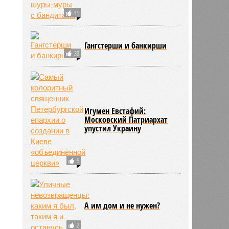
15
Гангстерши и банкирши
39
Игумен Евстафий:
Московский Патриархат
упустил Украину
5
А им дом и не нужен?
2