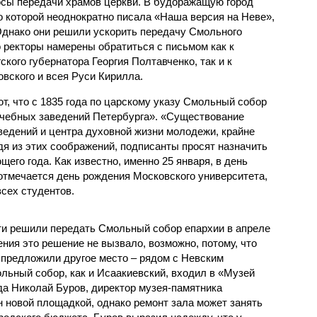
осы передачи храмов церкви. В будоражащую город
о которой неоднократно писала «Наша версия на Неве»,
днако они решили ускорить передачу Смольного
о ректоры намерены обратиться с письмом как к
кого губернатора Георгия Полтавченко, так и к
вского и всея Руси Кирилла.
, что с 1835 года по царскому указу Смольный собор
учебных заведений Петербурга». «Существование
ведений и центра духовной жизни молодежи, крайне
одя из этих соображений, подписанты просят назначить
его года. Как известно, именно 25 января, в день
отмечается день рождения Московского университета,
сех студентов.
ти решили передать Смольный собор епархии в апреле
ния это решение не вызвало, возможно, потому, что
предложили другое место – рядом с Невским
льный собор, как и Исаакиевский, входил в «Музей
да Николай Буров, директор музея-памятника
н новой площадкой, однако ремонт зала может занять