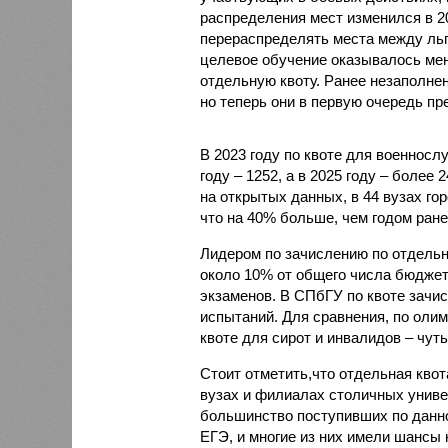
распределения мест изменился в 2
перераспределять места между льг
целевое обучение оказывалось мен
отдельную квоту. Ранее незаполне
но теперь они в первую очередь пр
В 2023 году по квоте для военносл
году – 1252, а в 2025 году – более
на открытых данных, в 44 вузах го
что на 40% больше, чем годом ране
Лидером по зачислению по отдельно
около 10% от общего числа бюджет
экзаменов. В СПбГУ по квоте зачис
испытаний. Для сравнения, по олим
квоте для сирот и инвалидов – чуть
Стоит отметить,что отдельная квот
вузах и филиалах столичных универ
большинство поступивших по данн
ЕГЭ, и многие из них имели шансы 