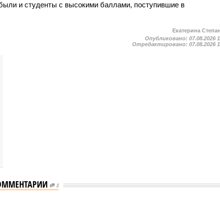
были и студенты с высокими баллами, поступившие в
Екатерина Степа
Опубликовано:
07.08.2026 
Отредактировано:
07.08.2026 
ОММЕНТАРИИ
0
 отключения горячей воды в Петербурге