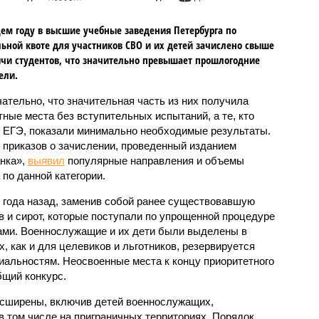
ем году в высшие учебные заведения Петербурга по
ьной квоте для участников СВО и их детей зачислено свыше
ячи студентов, что значительно превышает прошлогодние
ели.
ательно, что значительная часть из них получила
ные места без вступительных испытаний, а те, кто
 ЕГЭ, показали минимально необходимые результаты.
 приказов о зачислении, проведенный изданием
нка»,
выявил
популярные направления и объемы
 по данной категории.
 года назад, заменив собой ранее существовавшую
в и сирот, которые поступали по упрощенной процедуре
ами. Военнослужащие и их дети были выделены в
, как и для целевиков и льготников, резервируется
альностям. Неосвоенные места к концу приоритетного
бщий конкурс.
асширены, включив детей военнослужащих,
в том числе на приграничных территориях. Порядок