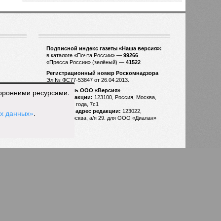
торонними ресурсами.
ых данных»
.