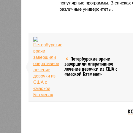
популярные программы. В списках 
различные университеты.
Петербурские врачи
завершили оперативное
лечение девочки из США с
«маской Бэтмена»
К
Версия
//
Власть
//
Названы главные мифы на тему летнего
Домыслы и реальность