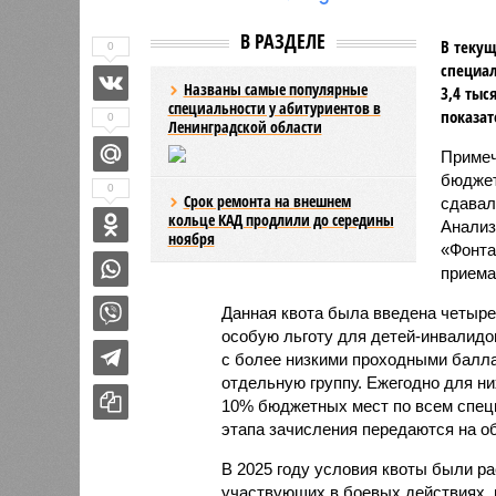
В РАЗДЕЛЕ
В текущ
0
специал
Названы самые популярные
3,4 тыс
специальности у абитуриентов в
показат
0
Ленинградской области
Примеч
бюджет
0
Срок ремонта на внешнем
сдавал
кольце КАД продлили до середины
Анализ
ноября
«Фонта
приема
Данная квота была введена четыре
особую льготу для детей-инвалидо
с более низкими проходными балл
отдельную группу. Ежегодно для них
10% бюджетных мест по всем специ
этапа зачисления передаются на о
В 2025 году условия квоты были р
участвующих в боевых действиях, 