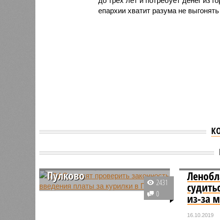
до трех лет и потребует денег из г
епархии хватит разума не выгонять
К
УФАС просят проверить
законность введения
платы за курилки в
Пулково
Ленобл
2431
судить
В Пулково за посещение
0
из-за 
курительной комнаты решили
брать деньги. Существовавшая
16.10.2019