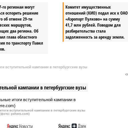
7-го регионаи могут
Комитет имущественных
ься оспорить решение
отношений (КИО) подал иск к ОАО
о об отмене 29-ти
«Аэропорт Пулково» на сумму
еских маршрутов,
41,7 млн рублей. Поводом для
ющих два региона. Об
разбирательства стала
вил глава областного
задолженность за аренду земли.
ия по транспорту Павел
ов.
ги вступительной кампании в петербургские вузы
тельной кампании в петербургские вузы
итоги вступительной кампании в петербургские вузы
(фото: pxhere.com)