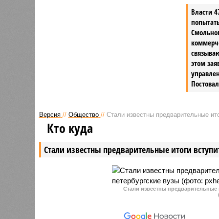
ранее бесплатная зона для
Власти 4
курения ликвидирована, а вход в
попытат
новую стоит 500 рублей.
Смольног
коммерч
связыва
этом зая
управлен
Постовал
Версия
//
Общество
//
Стали известны предварительные ито
Кто куда
Стали известны предварительные итоги вступи
Стали известны предварительные 