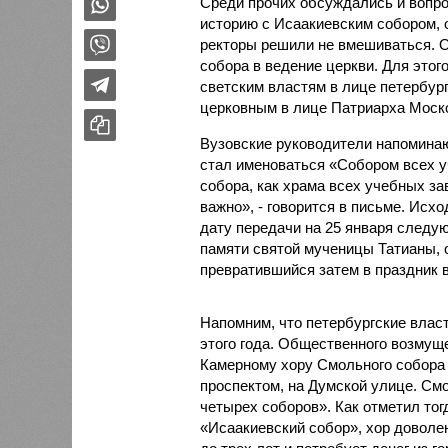
Среди прочих обсуждались и вопр
историю с Исаакиевским собором, 
ректоры решили не вмешиваться. О
собора в ведение церкви. Для этог
светским властям в лице петербургс
церковным в лице Патриарха Моско
Вузовские руководители напоминают
стал именоваться «Собором всех 
собора, как храма всех учебных за
важно», - говорится в письме. Исх
дату передачи на 25 января следующ
памяти святой мученицы Татианы, 
превратившийся затем в праздник в
Напомним, что петербургские влас
этого года. Общественного возмуще
Камерному хору Смольного собора 
проспектом, на Думской улице. Смо
четырех соборов». Как отметил тог
«Исаакиевский собор», хор доволе