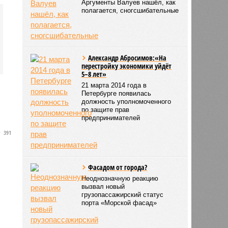
Аргументы Валуев нашёл, как
полагается, сногсшибательные
Александр Абросимов:«На
перестройку экономики уйдёт
5–8 лет»
21 марта 2014 года в
Петербурге появилась
должность уполномоченного
по защите прав
предпринимателей
391
Фасадом от города?
Неоднозначную реакцию
вызвал новый
грузопассажирский статус
порта «Морской фасад»