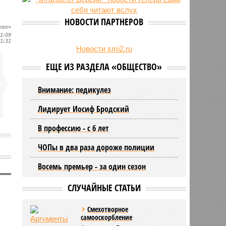
27/07
Оплатить проезд в наземном
транспорте Петербурга можно
НОВОСТИ ПАРТНЕРОВ
будет по геолокации
еве»
21:09
24/07
Власти поручили сократить сроки
21:31
отключения горячей воды в
Новости smi2.ru
Петербурге
ЕЩЕ ИЗ РАЗДЕЛА «ОБЩЕСТВО»
Внимание: педикулез
Лидирует Иосиф Бродский
В профессию - с 6 лет
ЧОПы в два раза дороже полиции
Восемь премьер - за один сезон
СЛУЧАЙНЫЕ СТАТЬИ
Смехотворное
самооскорбление