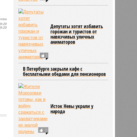
нова
19:20
Депутаты хотят избавить
19:20
горожан и туристов от
навязчивых уличных
аниматоров
1
В Петербурге закрыли кафе с
бесплатными обедами для пенсионеров
Исток Невы украли у
народа
13
1790