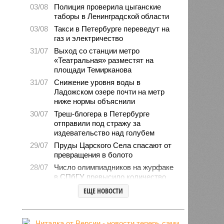
03/08
Полиция проверила цыганские
таборы в Ленинградской области
03/08
Такси в Петербурге переведут на
газ и электричество
31/07
Выход со станции метро
«Театральная» разместят на
площади Темирканова
31/07
Снижение уровня воды в
Ладожском озере почти на метр
ниже нормы объяснили
30/07
Треш-блогера в Петербурге
отправили под стражу за
издевательство над голубем
29/07
Пруды Царского Села спасают от
превращения в болото
28/07
Число олимпиадников на журфаке
в СПбГУ превысило количество
бюджетных мест
ЕЩЕ НОВОСТИ
27/07
Рейды против подростков-
неформалов проведут в городе на
Неве