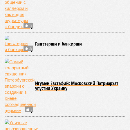
15
Гангстерши и банкирши
39
Игумен Евстафий: Московский Патриархат
упустил Украину
5