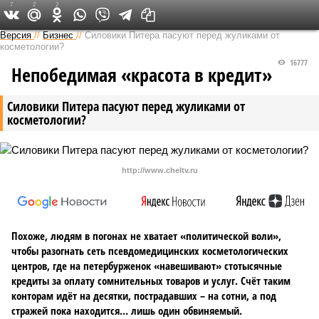
7
2
2
Версия на Неве
Версия
//
Бизнес
//
Силовики Питера пасуют перед жуликами от
косметологии?
16777
Непобедимая «красота в кредит»
Силовики Питера пасуют перед жуликами от
косметологии?
http://www.cheltv.ru
Похоже, людям в погонах не хватает «политической воли»,
чтобы разогнать сеть псевдомедицинских косметологических
центров, где на петербурженок «навешивают» стотысячные
кредиты за оплату сомнительных товаров и услуг. Счёт таким
конторам идёт на десятки, пострадавших – на сотни, а под
стражей пока находится… лишь один обвиняемый.