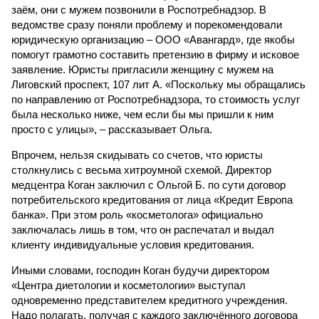
заём, они с мужем позвонили в Роспотребнадзор. В
ведомстве сразу поняли проблему и порекомендовали
юридическую организацию – ООО «Авангард», где якобы
помогут грамотно составить претензию в фирму и исковое
заявление. Юристы пригласили женщину с мужем на
Лиговский проспект, 107 лит А. «Поскольку мы обращались
по направлению от Роспотребнадзора, то стоимость услуг
была несколько ниже, чем если бы мы пришли к ним
просто с улицы», – рассказывает Ольга.
Впрочем, нельзя скидывать со счетов, что юристы
столкнулись с весьма хитроумной схемой. Директор
медцентра Коган заключил с Ольгой Б. по сути договор
потребительского кредитования от лица «Кредит Европа
банка». При этом роль «косметолога» официально
заключалась лишь в том, что он распечатал и выдал
клиенту индивидуальные условия кредитования.
Иными словами, господин Коган будучи директором
«Центра диетологии и косметологии» выступал
одновременно представителем кредитного учреждения.
Надо полагать, получая с каждого заключённого договора