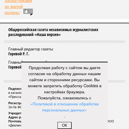
13
Общероссийская газета независимых журналистских
расследований «Наша версия»
Главный редактор газеты:
Горевой Р. Г.
Главный редактор сайта:
Горевой Р. Г.
Продолжая работу с сайтом вы даете
согласие на обработку данных нашим
сайтом и сторонними ресурсами. Вы
можете запретить обработку Cookies в
Подписной индекс газеты «Наша версия»:
настройках браузера.
в каталоге «Почта России» —
99266
Пожалуйста, ознакомьтесь с
«Пресса России» (зелёный) —
41522
«Политикой в отношении обработки
Регистрационный номер Роскомнадзора
Эл № ФС77-53847 от 26.04.2013.
персональных данных»
Учредитель ООО «Версия»
.
Адрес редакции:
123100, Россия, Москва, улица 1905 года, 7с1
Почтовый адрес редакции:
123022, Россия, Москва, а/я 29. для ООО
OK
«Диалан»