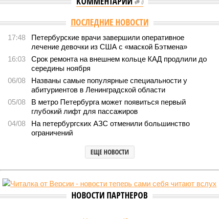
КОММЕНТАРИИ
0
Версия
//
Власть
//
Названы главные мифы на тему летнего отключения
горячей воды в Петербурге
1594
Домыслы и реальность
Названы главные мифы на тему летнего отключения
горячей воды в Петербурге
Названы главные мифы на тему летнего отключения горячей воды в
Петербурге (фото: pxhere.com)
Вокруг летних отключений горячей воды сложилось множество
разного рода домыслов, которые порой очень сильно мешают
жителям объективно оценивать складывающуюся ситуацию.
Об этом
заявила
глава управляющей компании «Кипроко»
Алёна Цыганкова
.