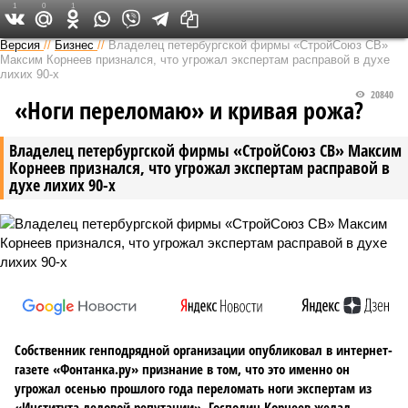
1
0
1
Версия на Неве
Версия
//
Бизнес
//
Владелец петербургской фирмы «СтройСоюз СВ»
Максим Корнеев признался, что угрожал экспертам расправой в духе
лихих 90-х
20840
«Ноги переломаю» и кривая рожа?
Владелец петербургской фирмы «СтройСоюз СВ» Максим
Корнеев признался, что угрожал экспертам расправой в
духе лихих 90-х
Собственник генподрядной организации опубликовал в интернет-
газете «Фонтанка.ру» признание в том, что это именно он
угрожал осенью прошлого года переломать ноги экспертам из
«Института деловой репутации». Господин Корнеев желал