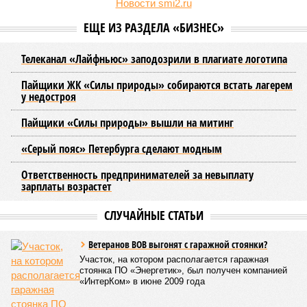
Например, многие ошибочно полагают, что воду отключает
управляющая компания, хотя на самом деле это делает
ресурсоснабжающая организация. Задача УК состоит в
том, чтобы подготовить внутридомовые системы и
возобновить подачу воды после завершения ремонтов.
Эксперт также обратила внимание, что длительные
перерывы в подаче горячей воды характерны только для
домов с централизованным теплоснабжением. Там, где
установлены собственные газовые котельные,
профилактика занимает всего несколько дней. Именно
поэтому жители соседних домов могут жить по разным
графикам.
Ещё один распространённый миф – будто во время
отключений коммунальщики бездействуют. На деле именно
летом сети проходят наиболее серьёзное испытание:
трубопроводы проверяют посредством создания
повышенного давления, чтобы выявить слабые места до
наступления зимних холодов.