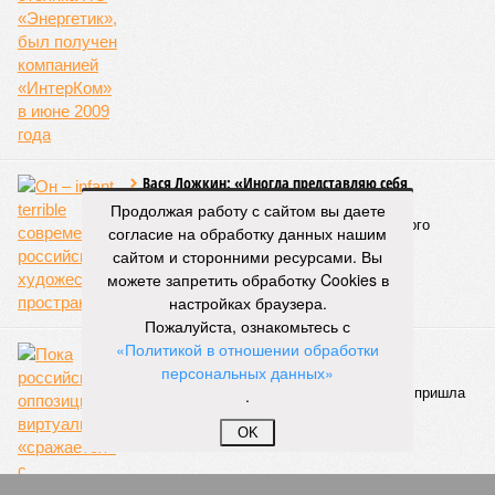
«Сегодня жители уже не столько переживают из-за
начислений, сколько из-за потери привычного комфорта.
Поэтому задача отрасли – не искать виноватых, а
сокращать сроки отключений»,
– резюмировала
Цыганкова. По ее словам, это возможно только за счет
проведения модернизации тепловых сетей и обновлению
существующей инфраструктуры.
Ранее в Госдуме отмечали, что в крупных городах России
Продолжая работу с сайтом вы даете
летние отключения горячей воды частично могут исчезнуть
согласие на обработку данных нашим
через 5–7 лет. Для полного отказа потребуются
сайтом и сторонними ресурсами. Вы
десятилетия и замена 70–80% изношенных труб.
можете запретить обработку Cookies в
настройках браузера.
Напомним, вице-губернатор Северной столицы
Сергей
Пожалуйста, ознакомьтесь с
Кропачев
в ходе прямой линии на прошлой неделе
«Политикой в отношении обработки
заявил
, что теплоснабжающим компаниям города
персональных данных»
поставлена задача максимально сократить
.
продолжительность летних отключений горячей воды. Уже
сейчас около пяти тысяч домой, по его словам, отключают
OK
не на стандартные две недели, а всего на один-четыре дня.
Он пояснил, что такие сроки возможны только там, где