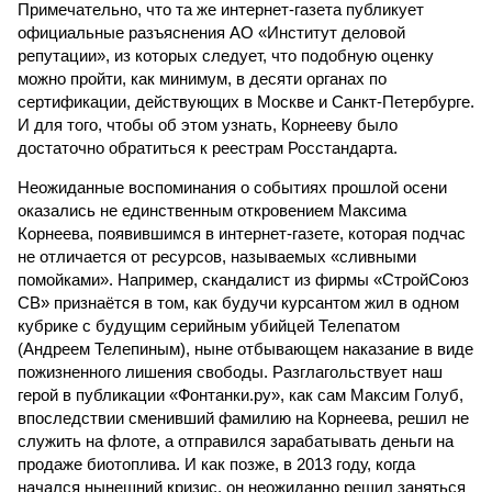
Примечательно, что та же интернет-газета публикует
официальные разъяснения АО «Институт деловой
репутации», из которых следует, что подобную оценку
можно пройти, как минимум, в десяти органах по
сертификации, действующих в Москве и Санкт-Петербурге.
И для того, чтобы об этом узнать, Корнееву было
достаточно обратиться к реестрам Росстандарта.
Неожиданные воспоминания о событиях прошлой осени
оказались не единственным откровением Максима
Корнеева, появившимся в интернет-газете, которая подчас
не отличается от ресурсов, называемых «сливными
помойками». Например, скандалист из фирмы «СтройСоюз
СВ» признаётся в том, как будучи курсантом жил в одном
кубрике с будущим серийным убийцей Телепатом
(Андреем Телепиным), ныне отбывающем наказание в виде
пожизненного лишения свободы. Разглагольствует наш
герой в публикации «Фонтанки.ру», как сам Максим Голуб,
впоследствии сменивший фамилию на Корнеева, решил не
служить на флоте, а отправился зарабатывать деньги на
продаже биотоплива. И как позже, в 2013 году, когда
начался нынешний кризис, он неожиданно решил заняться