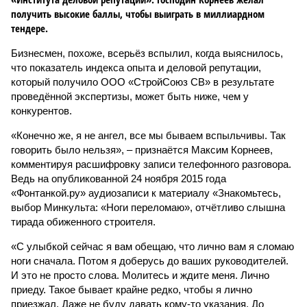
получить высокие баллы, чтобы выиграть в миллиардном
тендере.
Бизнесмен, похоже, всерьёз вспылил, когда выяснилось,
что показатель индекса опыта и деловой репутации,
который получило ООО «СтройСоюз СВ» в результате
проведённой экспертизы, может быть ниже, чем у
конкурентов.
«Конечно же, я не ангел, все мы бываем вспыльчивы. Так
говорить было нельзя», – признаётся Максим Корнеев,
комментируя расшифровку записи телефонного разговора.
Ведь на опубликованной 24 ноября 2015 года
«Фонтанкой.ру» аудиозаписи к материалу «Знакомьтесь,
выбор Минкульта: «Ноги переломаю», отчётливо слышна
тирада обиженного строителя.
«C улыбкой сейчас я вам обещаю, что лично вам я сломаю
ноги сначала. Потом я доберусь до ваших руководителей.
И это не просто слова. Молитесь и ждите меня. Лично
приеду. Такое бывает крайне редко, чтобы я лично
приезжал. Даже не буду давать кому-то указания. До