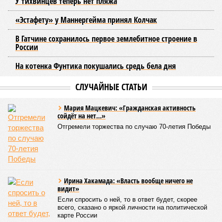
маршрутов, а также согласование расписаний электричек с
городским общественным транспортом.
Председатель Комитета по транспорту Санкт-Петербурга
Денис Минкин
заявил
о приоритетности формирования
основ для будущего наземного метро. По его словам, шаги
в этом направлении уже предпринимаются, начиная с
запуска тактового движения пригородных электричек. В
2025 году такое движение было организовано на пяти
направлениях, а в апреле 2026 года открыли новое
направление от Балтийского вокзала до Гатчины.
Следующим важным этапом станет введение единого
билета, который позволит пассажирам пользоваться
скидками при пересадках между электричками и метро с
помощью карты «Подорожник».
Напомним, законодательное собрание Северной столицы в
ноябре прошлого года одобрило законопроект,
устанавливающий фиксированный тариф на
железнодорожные перевозки в черте города. Этот шаг
рассматривается как фундамент для создания сети
городского электрического наземного метро.