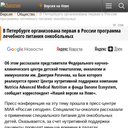
Версия на Неве
Версия
//
Общество
//
В Петербурге организована первая в России
программа лечебного питания онкобольных
3194
В Петербурге организована первая в России программа
лечебного питания онкобольных
Об этом рассказали представители Федерального научно-
клинического центра детской гематологии, онкологии и
иммунологии им. Дмитрия Рогачева, на базе которого
реализуется проект Центра нутритивной поддержки компании
Nutricia Advanced Medical Nutrition и фонда Danone Ecosystem,
сообщает корреспондент «Нашей версии на Неве».
Пресс-конференция на эту тему прошла в пресс-центре
МИА «Россия сегодня». Специалисты-онкологи рассказали
о применении специального питания для онкобольных
детей. Оказывается, за счет нутритивной поддержки
пациенты проводят меньше времени в палатах