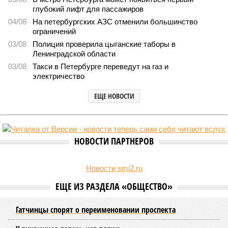
В Северной столице готовятся к созданию наземного
метро
В Северной столице готовятся к созданию наземного метро (фото:
Telegram-канал губернатора Петербурга Александра Беглова)
Развитие Санкт-Петербурга включает в себя несколько ключевых
направлений в сфере транспорта, среди которых особое место
занимает создание системы наземного метро.
Этот проект призван дополнить существующие линии
метрополитена, а также облегчить дорожную обстановку в
городе. Для успешной реализации новой транспортной
системы планируется тесная интеграция пригородных
электричек в городскую транспортную сеть. Это
предполагает создание единой системы тарифов и