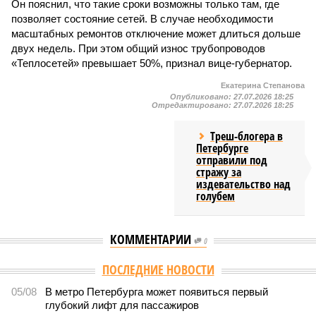
Он пояснил, что такие сроки возможны только там, где
позволяет состояние сетей. В случае необходимости
масштабных ремонтов отключение может длиться дольше
двух недель. При этом общий износ трубопроводов
«Теплосетей» превышает 50%, признал вице-губернатор.
Екатерина Степанова
Опубликовано:
27.07.2026 18:25
Отредактировано:
27.07.2026 18:25
Треш-блогера в
Петербурге
отправили под
стражу за
издевательство над
голубем
КОММЕНТАРИИ
0
Версия
//
Власть
//
В Северной столице готовятся к созданию наземного
метро
2016
Не только подземка