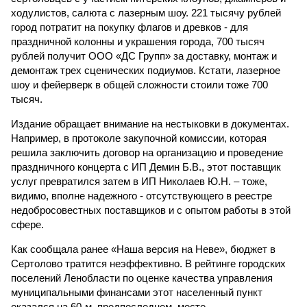
ходулистов, салюта с лазерным шоу. 221 тысячу рублей
город потратит на покупку флагов и древков - для
праздничной колонны и украшения города, 700 тысяч
рублей получит ООО «ДС Групп» за доставку, монтаж и
демонтаж трех сценических подиумов. Кстати, лазерное
шоу и фейерверк в общей сложности стоили тоже 700
тысяч.
Издание обращает внимание на нестыковки в документах.
Например, в протоколе закупочной комиссии, которая
решила заключить договор на организацию и проведение
праздничного концерта с ИП Демин Б.В., этот поставщик
услуг превратился затем в ИП Николаев Ю.Н. – тоже,
видимо, вполне надежного - отсутствующего в реестре
недобросовестных поставщиков и с опытом работы в этой
сфере.
Как сообщала ранее «Наша версия на Неве», бюджет в
Сертолово тратится неэффективно. В рейтинге городских
поселений Ленобласти по оценке качества управления
муниципальными финансами этот населенный пункт
оказался на 60-м, предпоследнем, месте.