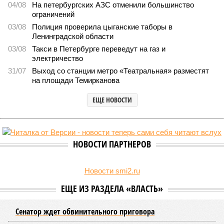
В Северной столице готовятся к созданию наземного
метро
В Северной столице готовятся к созданию наземного метро (фото:
Telegram-канал губернатора Петербурга Александра Беглова)
Развитие Санкт-Петербурга включает в себя несколько ключевых
направлений в сфере транспорта, среди которых особое место
занимает создание системы наземного метро.
Этот проект призван дополнить существующие линии
метрополитена, а также облегчить дорожную обстановку в
городе. Для успешной реализации новой транспортной
системы планируется тесная интеграция пригородных
электричек в городскую транспортную сеть. Это
предполагает создание единой системы тарифов и