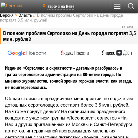
Версия на Неве
Версия
//
Власть
//
В полном проблем Сертолово на День города
потратят 3,5 млн. рублей
4094
В полном проблем Сертолово на День города потратят 3,5
млн. рублей
Издание «Сертолово и окрестности» детально разобралось в
тратах сертоловской администрации на 80-летие города. По
мнению журналистов, точкой зрения горожан власти, как всегда,
не поинтересовались.
Общая стоимость праздничных мероприятий, по подсчетам
дотошных серотоловцев, составит более 3,5 млн. рублей.
На что же пойдут деньги? На организацию праздничного
концерта с участием группы «Лесоповал», солистов «На-
На» и других приглашенных из Москвы и Санкт-Петербурга
артистов, интерактивной программы для маленьких
сертоловцев с участием питерских клоунов, джамперов и