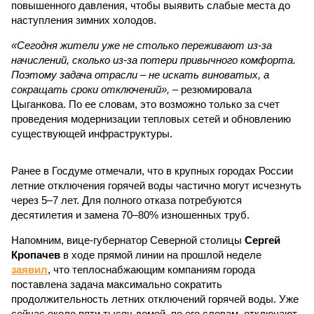
повышенного давления, чтобы выявить слабые места до
наступления зимних холодов.
«Сегодня жители уже не столько переживают из-за
начислений, сколько из-за потери привычного комфорта.
Поэтому задача отрасли – не искать виноватых, а
сокращать сроки отключений»,
– резюмировала
Цыганкова. По ее словам, это возможно только за счет
проведения модернизации тепловых сетей и обновлению
существующей инфраструктуры.
Ранее в Госдуме отмечали, что в крупных городах России
летние отключения горячей воды частично могут исчезнуть
через 5–7 лет. Для полного отказа потребуются
десятилетия и замена 70–80% изношенных труб.
Напомним, вице-губернатор Северной столицы
Сергей
Кропачев
в ходе прямой линии на прошлой неделе
заявил
, что теплоснабжающим компаниям города
поставлена задача максимально сократить
продолжительность летних отключений горячей воды. Уже
сейчас около пяти тысяч домой, по его словам, отключают