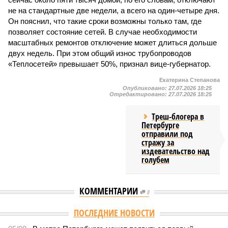
не на стандартные две недели, а всего на один-четыре дня.
Он пояснил, что такие сроки возможны только там, где
позволяет состояние сетей. В случае необходимости
масштабных ремонтов отключение может длиться дольше
двух недель. При этом общий износ трубопроводов
«Теплосетей» превышает 50%, признал вице-губернатор.
Екатерина Степанова
Опубликовано:
27.07.2026 18:25
Отредактировано:
27.07.2026 18:25
Треш-блогера в
Петербурге
отправили под
стражу за
издевательство над
голубем
КОММЕНТАРИИ
0
Версия
//
Власть
//
В Северной столице готовятся к созданию наземного
метро