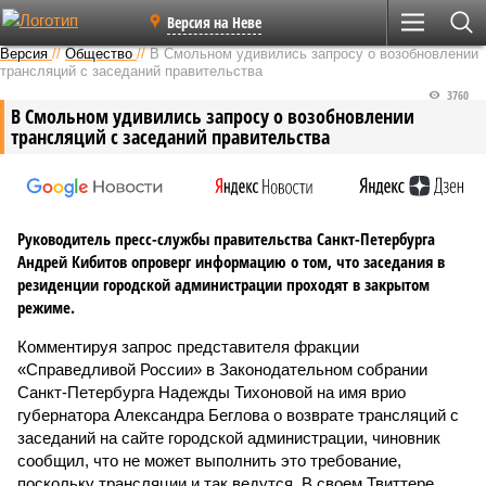
Версия на Неве
Версия
//
Общество
//
В Смольном удивились запросу о возобновлении
трансляций с заседаний правительства
3760
В Смольном удивились запросу о возобновлении
трансляций с заседаний правительства
Руководитель пресс-службы правительства Санкт-Петербурга
Андрей Кибитов опроверг информацию о том, что заседания в
резиденции городской администрации проходят в закрытом
режиме.
Комментируя запрос представителя фракции
«Справедливой России» в Законодательном собрании
Санкт-Петербурга Надежды Тихоновой на имя врио
губернатора Александра Беглова о возврате трансляций с
заседаний на сайте городской администрации, чиновник
сообщил, что не может выполнить это требование,
поскольку трансляции и так ведутся. В своем Твиттере