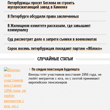
электричек в городскую транспортную сеть. Это
предполагает создание единой системы тарифов и
маршрутов, а также согласование расписаний электричек с
городским общественным транспортом.
Председатель Комитета по транспорту Санкт-Петербурга
Денис Минкин
заявил
о приоритетности формирования
основ для будущего наземного метро. По его словам, шаги
в этом направлении уже предпринимаются, начиная с
запуска тактового движения пригородных электричек. В
2025 году такое движение было организовано на пяти
направлениях, а в апреле 2026 года открыли новое
направление от Балтийского вокзала до Гатчины.
Следующим важным этапом станет введение единого
билета, который позволит пассажирам пользоваться
скидками при пересадках между электричками и метро с
помощью карты «Подорожник».
Напомним, законодательное собрание Северной столицы в
ноябре прошлого года одобрило законопроект,
устанавливающий фиксированный тариф на
железнодорожные перевозки в черте города. Этот шаг