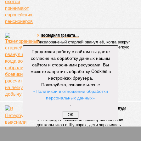
рассматривается как фундамент для создания сети
городского электрического наземного метро.
Предполагается, что единый тариф, ориентировочно в
пределах 60–69 рублей за поездку, обеспечит возможность
перевозить около 180 миллионов пассажиров в год.
Запущенное в апреле этого года тактовое движение от
Продолжая работу с сайтом вы даете
Балтийского вокзала до Гатчины стало шестым
согласие на обработку данных нашим
направлением с таким режимом работы. В будние дни в
сайтом и сторонними ресурсами. Вы
часы пик поезда на этом маршруте курсируют каждые
можете запретить обработку Cookies в
тридцать минут. Первое подобное направление,
настройках браузера.
соединившее Павловск и Витебский вокзал, было открыто
Пожалуйста, ознакомьтесь с
в декабре 2022 года. Тогда РЖД отмечали, что это решение
«Политикой в отношении обработки
значительно сократит время ожидания для пассажиров в
персональных данных»
часы пик, с планами сократить интервалы до десяти минут.
.
Екатерина Степанова
Опубликовано:
22.07.2026 18:47
OK
Отредактировано:
22.07.2026 18:47
Треш-блогера в
Петербурге