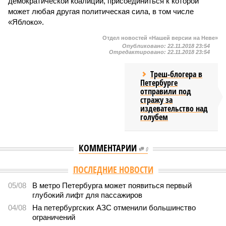
демократической коалиции, присоединиться к которой
может любая другая политическая сила, в том числе
«Яблоко».
Отдел новостей «Нашей версии на Неве»
Опубликовано:
22.11.2018 23:54
Отредактировано:
22.11.2018 23:54
Треш-блогера в
Петербурге
отправили под
стражу за
издевательство над
голубем
КОММЕНТАРИИ
0
ПОСЛЕДНИЕ НОВОСТИ
05/08
В метро Петербурга может появиться первый
глубокий лифт для пассажиров
04/08
На петербургских АЗС отменили большинство
ограничений