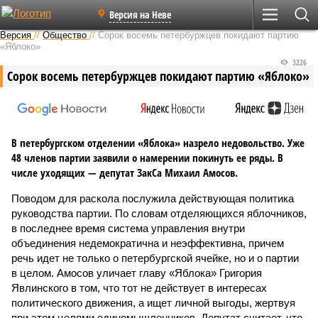
Версия на Неве
Версия
//
Общество
//
Сорок восемь петербуржцев покидают партию
«Яблоко»
3226
Сорок восемь петербуржцев покидают партию «Яблоко»
В петербургском отделении «Яблока» назрело недовольство. Уже
48 членов партии заявили о намерении покинуть ее ряды. В
числе уходящих — депутат ЗакСа Михаил Амосов.
Поводом для раскола послужила действующая политика
руководства партии. По словам отделяющихся яблочников,
в последнее время система управления внутри
объединения недемократична и неэффективна, причем
речь идет не только о петербургской ячейке, но и о партии
в целом. Амосов уличает главу «Яблока» Григория
Явлинского в том, что тот не действует в интересах
политического движения, а ищет личной выгоды, жертвуя
при этом целями единомышленников. Депутат считает, что