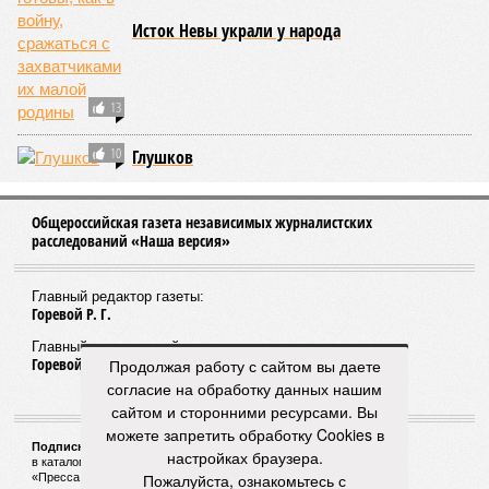
Исток Невы украли у народа
13
10
Глушков
Общероссийская газета независимых журналистских
расследований «Наша версия»
Главный редактор газеты:
Горевой Р. Г.
Главный редактор сайта:
Горевой Р. Г.
Продолжая работу с сайтом вы даете
согласие на обработку данных нашим
сайтом и сторонними ресурсами. Вы
можете запретить обработку Cookies в
Подписной индекс газеты «Наша версия»:
настройках браузера.
в каталоге «Почта России» —
99266
Пожалуйста, ознакомьтесь с
«Пресса России» (зелёный) —
41522