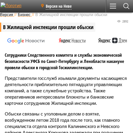
Версия на Неве
Версия
//
Бизнес
//
В Жилищной инспекции прошли обыски
2892
В Жилищной инспекции прошли обыски
Сотрудники Следственного комитета и службы экономической
безопасности УФСБ по Санкт-Петербургу и Ленобласти накануне
провели обыски в городской Госжилинспекции.
Представители госслужб изымали документы касающиеся
деятельности приблизительно пятнадцати управляющих
компаний, а также служебные устройства. Также
оперативников интересовали блокноты и банковские
карточки сотрудников Жилищной инспекции.
Обыски связаны с уголовным делом о взятке,
возбужденном летом 2018 года после того, как главного
специалиста отдела контроля Калининского и Невского
районов Александра Крючкова задержали при получении