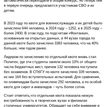
автоматически переходили в общий конкурс, но теперь они
в первую очередь предлагаются участникам СВО и их
детям.
В 2023 году по квоте для военнослужащих и их детей было
зачислено 644 человека, в 2024 году – 1252, а в 2025 году –
более 2400. В этом году, по подсчетам «Фонтанки»,
основанным на открытых данных, в 44 вузах города по
данной квоте было зачислено 3383 человека, что на 40%
больше, чем годом ранее.
Лидером по зачислению по отдельной квоте вновь стал
Политех, где эти студенты заняли около 10% от общего
числа бюджетных мест, причем 132 человека поступили
без экзаменов. В СПбГУ по квоте зачислено 339 человек,
из них 164 без вступительных испытаний. Для сравнения,
по олимпиадам было зачислено 292 человека, а по особой
квоте для сирот и инвалидов – чуть более сотни.
Стоит отметить,что отдельная квота показала низкую
востребованность в творческих вузах и филиалах
столичных университетов. Обращает на себя внимание и