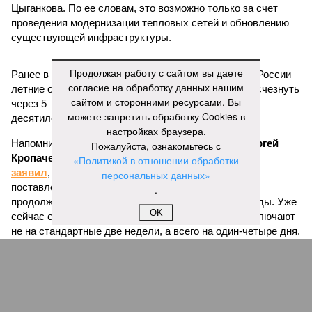
Цыганкова. По ее словам, это возможно только за счет
проведения модернизации тепловых сетей и обновлению
существующей инфраструктуры.
Продолжая работу с сайтом вы даете
Ранее в Госдуме отмечали, что в крупных городах России
согласие на обработку данных нашим
летние отключения горячей воды частично могут исчезнуть
сайтом и сторонними ресурсами. Вы
через 5–7 лет. Для полного отказа потребуются
можете запретить обработку Cookies в
десятилетия и замена 70–80% изношенных труб.
настройках браузера.
Напомним, вице-губернатор Северной столицы
Сергей
Пожалуйста, ознакомьтесь с
Кропачев
в ходе прямой линии на прошлой неделе
«Политикой в отношении обработки
заявил
, что теплоснабжающим компаниям города
персональных данных»
поставлена задача максимально сократить
.
продолжительность летних отключений горячей воды. Уже
OK
сейчас около пяти тысяч домой, по его словам, отключают
не на стандартные две недели, а всего на один-четыре дня.
Он пояснил, что такие сроки возможны только там, где
позволяет состояние сетей. В случае необходимости
масштабных ремонтов отключение может длиться дольше
двух недель. При этом общий износ трубопроводов
«Теплосетей» превышает 50%, признал вице-губернатор.