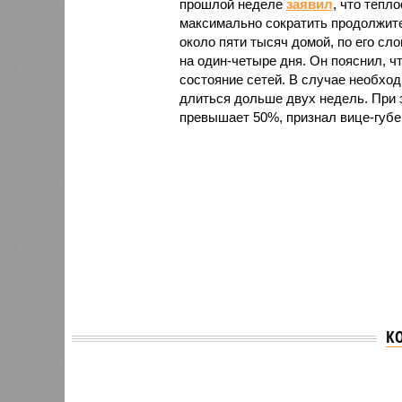
прошлой неделе
заявил
, что тепл
максимально сократить продолжите
около пяти тысяч домой, по его сл
на один-четыре дня. Он пояснил, ч
состояние сетей. В случае необх
длиться дольше двух недель. При 
превышает 50%, признал вице-губе
К
Версия
//
Власть
//
В Северной столице готовятся к создан
Не только подземка