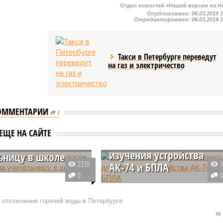
Отдел новостей «Нашей версии на Н
Опубликовано:
06.03.2019 
Отредактировано:
06.03.2019 
Такси в Петербурге переведут
на газ и электричество
ОММЕНТАРИИ
0
ное дело
В одной из школ
дено после
ЕЩЕ НА САЙТЕ
открылся класс для
ния на
изучения устройства
ьницу в школе
2339
АК-74 и БПЛА
гвардейском районе
0
га ученик девятого
Школы Северной столицы
апал на свою
начали оснащать классами,
 отключения горячей воды в Петербурге
ицу и нанес ей
предназначенными для нового
о ножевых ранений.
предмета «Основы безопасност