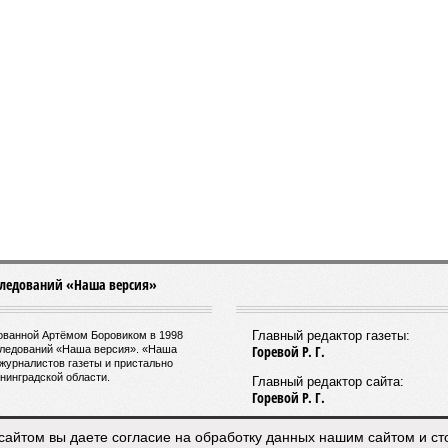
Петербурга Александра Беглова)
е Санкт-Петербурга включает в себя несколько ключевых
ений в сфере транспорта, среди которых особое место
т создание системы наземного метро.
роект призван дополнить существующие линии
олитена, а также облегчить дорожную обстановку в
. Для успешной реализации новой транспортной
ы планируется тесная интеграция пригородных
ичек в городскую транспортную сеть. Это предполагает
ие единой системы тарифов и маршрутов, а также
ование расписаний электричек с городским
венным транспортом.
датель Комитета по транспорту Санкт-Петербурга
 Минкин
заявил
о приоритетности формирования основ
дущего наземного метро. По его словам, шаги в этом
лении уже предпринимаются, начиная с запуска
сайтом вы даете согласие на обработку данных нашим сайтом и с
ектричек. В 2025 году такое движение было