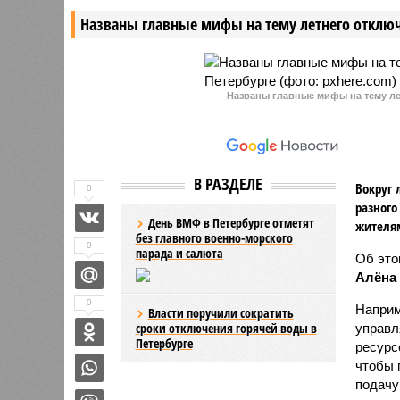
и приведет к установлению
Происшес
Названы главные мифы на тему летнего отключ
температурных рекордов.
школе №
Названы главные мифы на тему ле
В РАЗДЕЛЕ
Вокруг 
0
разного
День ВМФ в Петербурге отметят
жителя
без главного военно-морского
0
парада и салюта
Об эт
Алёна
0
Наприм
Власти поручили сократить
сроки отключения горячей воды в
управл
Петербурге
ресурс
чтобы 
подачу