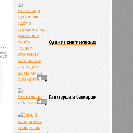
Один из кингисеппских
нова
18:25
18:25
15
Гангстерши и банкирши
39
2199