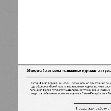
губернатора 
В РАЗДЕЛЕ
Развити
0
направл
Из Петербурга в Калининград
занимае
планируют запустить морской
0
пассажирский лайнер
Этот п
метроп
городе
0
систем
электр
создан
соглас
общест
Власти не намерены возвращать
Предсе
самокаты в центр Петербурга
Денис
для бу
направ
Продолжая работу с 
тактового движения пригородных эл