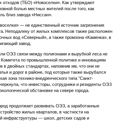
х отходов (ТБО) «Новоселки». Как утверждают
ловной болью местных жителей после того, как
ль близ завода «Ниссан».
овоселки» — не единственный источник загрязнения
га. Неподалеку от жилых комплексов также расположен
очных вод «Северный», а также промзона «Каменка», в
игающий завод.
ели ОЭЗ связи между полигонами и вырубкой леса не
 Комитета по промышленной политике и инновациям
 в двойных стандартах, напомнив им, что они не
лья и дорог в районе, под которые также вырубался
ая зона технико-внедренческого типа "Санкт-
черкнула, что инвесторы, сотрудники и резиденты ОЭЗ
кологической обстановке на севере города.
город продолжает развивать ОЭЗ, а заработанные
устройство жилых кварталов, в частности на
й инфраструктуры — школ, детских садов и