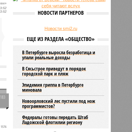
27/07
Оплатить проезд в наземном
еве»
13:52
транспорте Петербурга можно
НОВОСТИ ПАРТНЕРОВ
13:52
будет по геолокации
24/07
Власти поручили сократить сроки
отключения горячей воды в
Новости smi2.ru
Петербурге
ЕЩЕ ИЗ РАЗДЕЛА «ОБЩЕСТВО»
В Петербурге выросла безработица и
упали реальные доходы
В Сясьстрое приведут в порядок
городской парк и пляж
Эпидемия гриппа в Петербурге
миновала
3183
Новоорловский лес пустили под нож
0
программистов?
Федералы готовы передать Штаб
Ладожской флотилии региону
1576
и