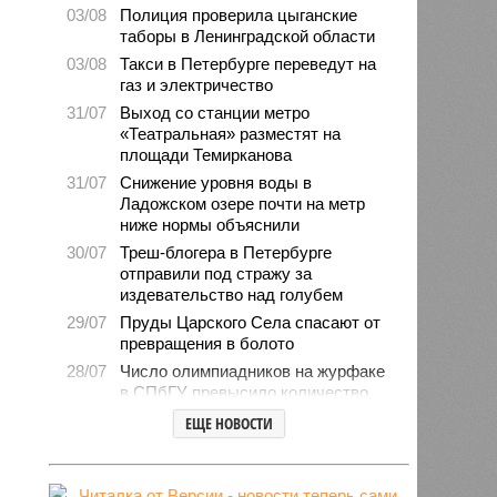
03/08
Полиция проверила цыганские
таборы в Ленинградской области
03/08
Такси в Петербурге переведут на
газ и электричество
31/07
Выход со станции метро
«Театральная» разместят на
площади Темирканова
31/07
Снижение уровня воды в
Ладожском озере почти на метр
ниже нормы объяснили
30/07
Треш-блогера в Петербурге
отправили под стражу за
издевательство над голубем
29/07
Пруды Царского Села спасают от
превращения в болото
28/07
Число олимпиадников на журфаке
в СПбГУ превысило количество
бюджетных мест
ЕЩЕ НОВОСТИ
27/07
Рейды против подростков-
неформалов проведут в городе на
Неве