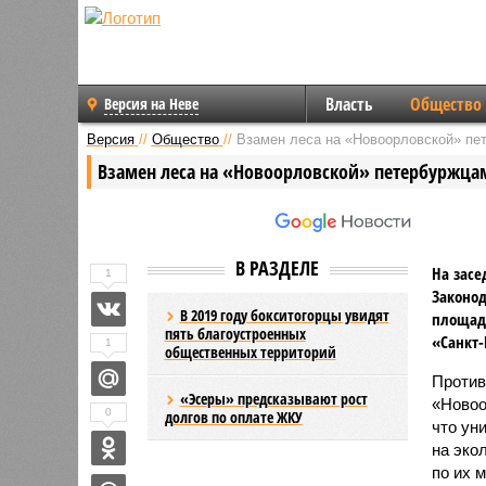
Власть
Общество
Версия на Неве
Версия
//
Общество
//
Взамен леса на «Новоорловской» п
Взамен леса на «Новоорловской» петербуржц
В РАЗДЕЛЕ
На засе
1
Законод
В 2019 году бокситогорцы увидят
площадк
пять благоустроенных
«Санкт-
1
общественных территорий
Против
«Эсеры» предсказывают рост
«Новоо
0
долгов по оплате ЖКУ
что ун
на эко
по их 