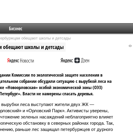
Бизнес
етербуржцам обещают школы и детсады
ам обещают школы и детсады
дании Комиссии по экологической защите населения в
ательном собрании обсудили ситуацию с вырубкой леса на
е «Новоорловская» особой экономической зоны (ОЭЗ)
Петербург». Власти не намерены спасать деревья.
 вырубки леса выступают жители двух ЖК —
рловский» и «Орловский Парк». Активисты уверены,
ичтожение зеленых насаждений неблагоприятно влияет
логическую обстановку в северных районах города. Так,
мнению, раньше лес защищал петербуржцев от дурного