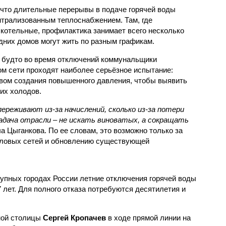
 что длительные перерывы в подаче горячей воды
нтрализованным теплоснабжением. Там, где
котельные, профилактика занимает всего несколько
дних домов могут жить по разным графикам.
 будто во время отключений коммунальщики
ом сети проходят наиболее серьёзное испытание:
вом создания повышенного давления, чтобы выявить
их холодов.
ереживают из-за начислений, сколько из-за потери
дача отрасли – не искать виноватых, а сокращать
а Цыганкова. По ее словам, это возможно только за
пловых сетей и обновлению существующей
рупных городах России летние отключения горячей воды
7 лет. Для полного отказа потребуются десятилетия и
ной столицы
Сергей Кропачев
в ходе прямой линии на