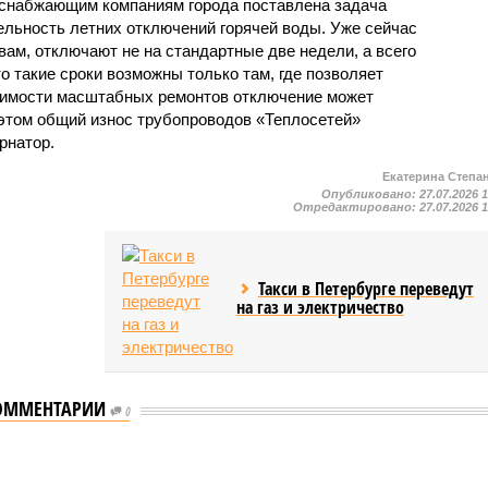
оснабжающим компаниям города поставлена задача
льность летних отключений горячей воды. Уже сейчас
овам, отключают не на стандартные две недели, а всего
то такие сроки возможны только там, где позволяет
одимости масштабных ремонтов отключение может
этом общий износ трубопроводов «Теплосетей»
рнатор.
Екатерина Степа
Опубликовано:
27.07.2026 
Отредактировано:
27.07.2026 
Такси в Петербурге переведут
на газ и электричество
ОММЕНТАРИИ
0
ию наземного метро