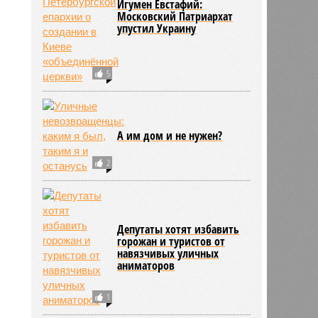
Игумен Евстафий:
Московский Патриархат
упустил Украину
5
А им дом и не нужен?
2
Депутаты хотят избавить
горожан и туристов от
навязчивых уличных
аниматоров
1