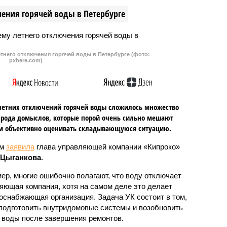
твие случилось в
и защиты Родины», который
ения горячей воды в Петербурге
191.
пришел на смену ОБЖ.
тнего отключения горячей воды в Петербурге (фото:
pxhere.com)
летних отключений горячей воды сложилось множество
 рода домыслов, которые порой очень сильно мешают
м объективно оценивать складывающуюся ситуацию.
ом
заявила
глава управляющей компании «Кипроко»
 Цыганкова
.
ер, многие ошибочно полагают, что воду отключает
яющая компания, хотя на самом деле это делает
оснабжающая организация. Задача УК состоит в том,
подготовить внутридомовые системы и возобновить
 воды после завершения ремонтов.