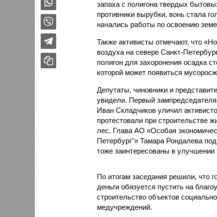
запаха с полигона твердых бытовы
противники вырубки, вонь стала го
начались работы по освоению земе
Также активисты отмечают, что «Н
воздуха на севере Санкт-Петербур
полигон для захоронения осадка ст
которой может появиться мусоросж
Депутаты, чиновники и представит
увидели. Первый зампредседателя
Иван Складчиков уличил активистов
протестовали при строительстве жи
лес. Глава АО «Особая экономическ
Петербург"» Тамара Рондалева под
тоже заинтересованы в улучшении э
По итогам заседания решили, что 
деньги обязуется пустить на благо
строительство объектов социально
медучреждений.