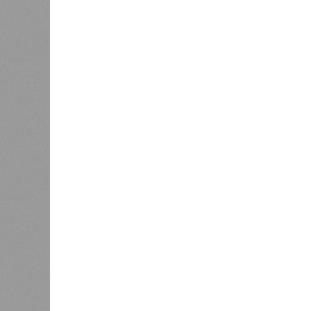
В Северной столице готовятся к созданию назе
В Северной столице готовятся 