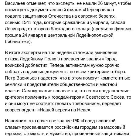
Васильев отмечает, что эксперты не нашли 26 минут, чтобы
посмотреть документальный фильм «Переправа» о
подвиге защитников Отечества на свирских берегах
осенью 1941 года, которые сражались и умирали, спасая
Ленинград от второго блокадного кольца (премьера фильма
прошла 24 января в центральной Лодейнопольской
библиотеке).
В итоге эксперты на три недели отложили вынесение
отказа Лодейному Полю в присвоении звания «Город
воинской доблести». Теперь активистам нужно срочно
собрать надежные документы по всем критериям отбора.
Петр Васильев надеется, что в этом помогут компетентные
земляки и представители общественности и местной
власти. Сам журналист опасается, что если предлагаемые
критерии применить к городам-героям Советского Союза, то
и они могут не соответствовать требованиям, передает
корреспондент «Нашей версии на Неве».
Напомним, что почетное звание РФ «Город воинской
славы» присваивается российским городам за массовый
героизм, стойкость и мужество, проявленные защитниками