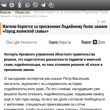
0
0
0
Версия на Неве
Версия
//
Общество
//
Жители борются за присвоение Лодейному Полю
звания «Город воинской славы»
3667
Жители борются за присвоение Лодейному Полю звания
«Город воинской славы»
Эксперты Архивного управления областного правительства
решили, что недостаточно доказательств подвигов и воинской
славы лодейнопольцев, но пока отложили решение об отказе в
присвоении звания.
О заседании экспертов рассказал Петр Васильев,
писатель, журналист, исследователь истории
лодейнопольского края. По его словам, заседавшие уже
решили было отказать лодейнопольцам, подавшим заявку
ещё в три года назад, но все же дали согласие пообщаться
с жителями, специально приехавшими за сотни
километров, чтобы высказать свои доводы. Организовал