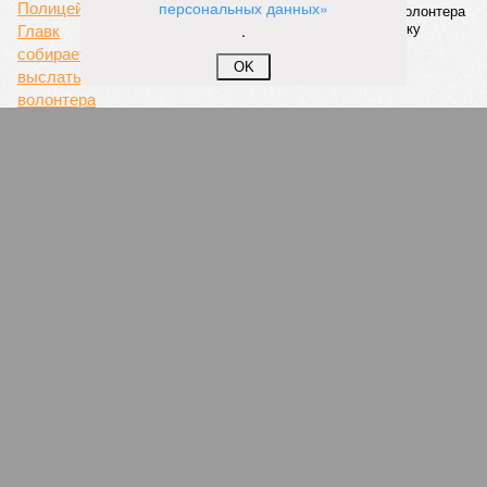
персональных данных»
Полицейский Главк собирается выслать волонтера
.
ДНР Ирину Воронцову в Киев как гражданку
Украины – последствия очевидны
OK
ПОПУЛЯРНОЕ
Селедка может быть опасна для жизни петербуржцев