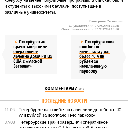
конкурсу на менее популярные программы. В списках были
и студенты с высокими баллами, поступившие в
различные университеты.
Екатерина Степанова
Опубликовано:
07.08.2026 19:20
Отредактировано:
07.08.2026 19:20
Петербурские
Петербурженке
врачи завершили
ошибочно
оперативное
начислили долг
лечение девочки из
более 40 млн
США с «маской
рублей за
Бэтмена»
неоплаченную
парковку
КОММЕНТАРИИ
0
ПОСЛЕДНИЕ НОВОСТИ
11:06
Петербурженке ошибочно начислили долг более 40
млн рублей за неоплаченную парковку
07/08
Петербурские врачи завершили оперативное
лечение девочки из США с «маской Бэтмена»