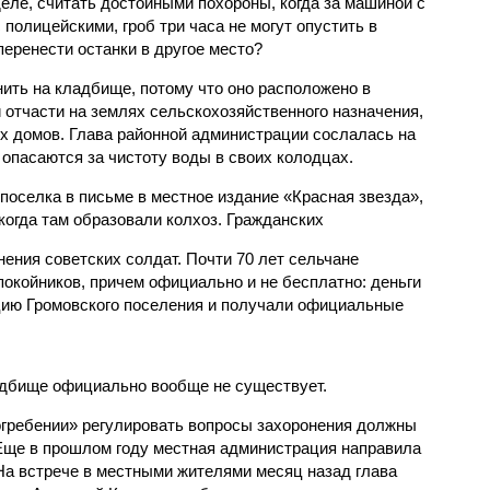
деле, считать достойными похороны, когда за машиной с
полицейскими, гроб три часа не могут опустить в
перенести останки в другое место?
ить на кладбище, потому что оно расположено в
 отчасти на землях сельскохозяйственного назначения,
ых домов. Глава районной администрации сослалась на
опасаются за чистоту воды в своих колодцах.
поселка в письме в местное издание «Красная звезда»,
когда там образовали колхоз. Гражданских
нения советских солдат. Почти 70 лет сельчане
покойников, причем официально и не бесплатно: деньги
цию Громовского поселения и получали официальные
адбище официально вообще не существует.
огребении» регулировать вопросы захоронения должны
Еще в прошлом году местная администрация направила
 На встрече в местными жителями месяц назад глава