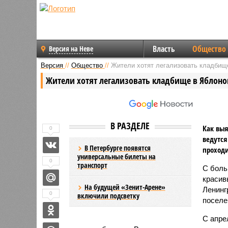
Власть
Общество
Версия на Неве
Версия
//
Общество
//
Жители хотят легализовать кладбищ
Жители хотят легализовать кладбище в Яблоно
В РАЗДЕЛЕ
Как выя
0
ведутся
В Петербурге появятся
проходи
универсальные билеты на
0
транспорт
С боль
красив
На будущей «Зенит-Арене»
Ленинг
0
включили подсветку
поселе
С апре