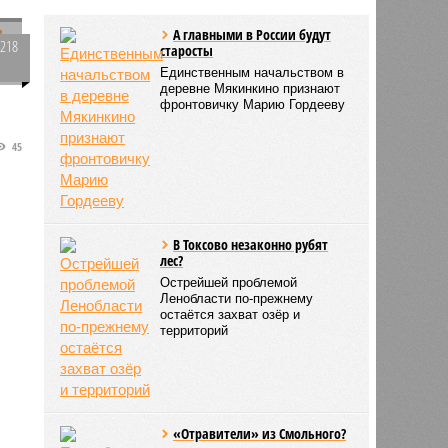
А главными в России будут
1218
старосты
0
Единственным начальством в
в
деревне Мякинкино признают
фронтовичку Марию Гордееву
с
45
х
В Токсово незаконно рубят
лес?
Острейшей проблемой
Ленобласти по-прежнему
остаётся захват озёр и
территорий
«Отравители» из Смольного?