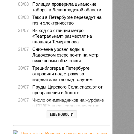
03/08
Полиция проверила цыганские
таборы в Ленинградской области
03/08
Такси в Петербурге переведут на
газ и электричество
31/07
Выход со станции метро
«Театральная» разместят на
площади Темирканова
31/07
Снижение уровня воды в
Ладожском озере почти на метр
ниже нормы объяснили
30/07
Треш-блогера в Петербурге
отправили под стражу за
издевательство над голубем
29/07
Пруды Царского Села спасают от
превращения в болото
28/07
Число олимпиадников на журфаке
в СПбГУ превысило количество
бюджетных мест
ЕЩЕ НОВОСТИ
27/07
Рейды против подростков-
неформалов проведут в городе на
Неве