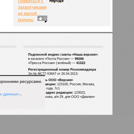
13
торонними ресурсами.
ых данных»
.