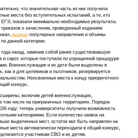
ательно, что значительная часть из них получила
ные места без вступительных испытаний, а те, кто
 ЕГЭ, показали минимально необходимые результаты.
 приказов о зачислении, проведенный изданием
нка»,
выявил
популярные направления и объемы
 по данной категории.
 года назад, заменив собой ранее существовавшую
в и сирот, которые поступали по упрощенной процедуре
ами. Военнослужащие и их дети были выделены в
, как и для целевиков и льготников, резервируется
альностям. Неосвоенные места к концу приоритетного
бщий конкурс.
асширены, включив детей военнослужащих,
в том числе на приграничных территориях. Порядок
026 году: теперь университеты получили возможность
отными категориями. Если количество заявок на
ьше выделенных мест, остаток мог быть направлен на
нные места автоматически переходили в общий конкурс,
едлагаются участникам СВО и их детям.