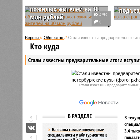
обчистили счета двух
странн
пожилых жителей на 30
подъез
4793
млн рублей
В Мурино
0
Мошенники украли больше 30
жалуются
млн со счетов двух пожилых
людей, к
Версия
//
Общество
//
Стали известны предварительные ито
жителей Санкт-Петербурга. По
объектив
Кто куда
данным фактам были
выпивают
возбуждены уголовные дела.
подъезда
Стали известны предварительные итоги вступи
рекоменд
полицию.
Стали известны предварительные 
В РАЗДЕЛЕ
В текущ
0
специал
Названы самые популярные
3,4 тыс
специальности у абитуриентов в
показат
0