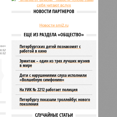
27/07
Оплатить проезд в наземном
транспорте Петербурга можно
НОВОСТИ ПАРТНЕРОВ
будет по геолокации
24/07
Власти поручили сократить сроки
отключения горячей воды в
Новости smi2.ru
Петербурге
ЕЩЕ ИЗ РАЗДЕЛА «ОБЩЕСТВО»
Петербургских детей познакомят с
еве»
работой в кино
16:52
16:52
Эрмитаж – один из трех лучших музеев
в мире
Дети с нарушениями слуха исполнили
«Волшебную симфонию»
На УИК № 2212 работает полиция
Петербургу показали троллейбус нового
поколения
СЛУЧАЙНЫЕ СТАТЬИ