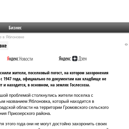
Бизнес
е в Яблоновке
вке
снили жители, поселковый погост, на котором захоронения
 с 1947 года, официально по документам как кладбище не
т и находится, в основном, на землях Гослесхоза.
шой проблемой столкнулись жители поселка с
ым названием Яблоновка, который находится в
радской области на территории Громовского сельского
ния Приозерского района.
ля этого года они не могут достойно захоронить своих