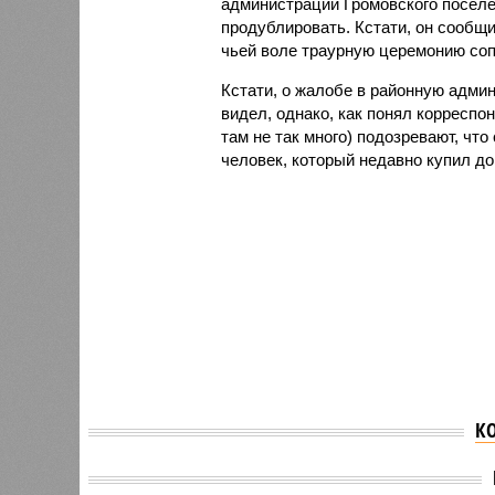
администрации Громовского посел
продублировать. Кстати, он сообщи
чьей воле траурную церемонию соп
Кстати, о жалобе в районную адми
видел, однако, как понял корреспо
там не так много) подозревают, чт
человек, который недавно купил д
К
В Мури
В Петербурге мошенники
поднял