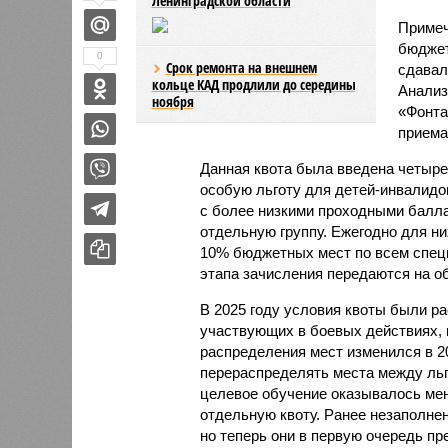
Ленинградской области
Примеч
бюджет
0
Срок ремонта на внешнем
сдавал
кольце КАД продлили до середины
Анализ
ноября
«Фонта
приема
Данная квота была введена четыре
особую льготу для детей-инвалидо
с более низкими проходными балл
отдельную группу. Ежегодно для них
10% бюджетных мест по всем специ
этапа зачисления передаются на о
В 2025 году условия квоты были р
участвующих в боевых действиях, 
распределения мест изменился в 2
перераспределять места между льг
целевое обучение оказывалось мен
отдельную квоту. Ранее незаполне
но теперь они в первую очередь пр