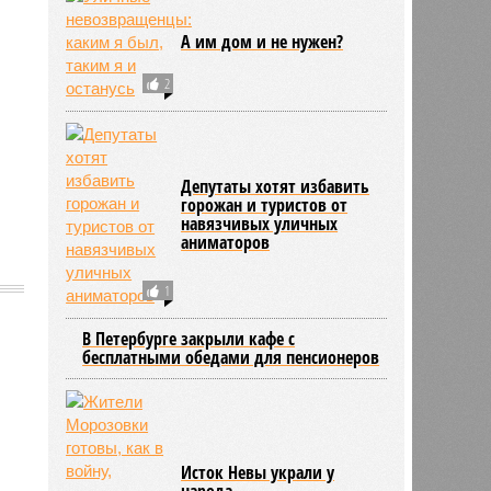
А им дом и не нужен?
2
Депутаты хотят избавить
горожан и туристов от
навязчивых уличных
аниматоров
1
В Петербурге закрыли кафе с
бесплатными обедами для пенсионеров
1598
Исток Невы украли у
народа