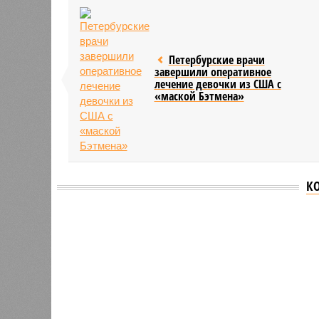
Петербурские врачи
завершили оперативное
лечение девочки из США с
«маской Бэтмена»
К
Версия
//
Власть
//
Названы главные мифы на тему летнего
Домыслы и реальность
Названы главные мифы на тему летнего отключ