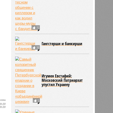
15
Гангстерши и банкирши
39
Игумен Евстафий:
Московский Патриархат
упустил Украину
5
нова
19:20
19:20