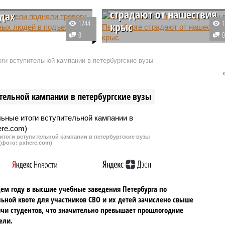
улицы в Петербурге
ых людей в
страдают от нашествия
дах
1244
крыс
 жители домов
0
 на подозрительных
Жители Белоостровской улицы 
оторые заклеивают
Санкт-Петербурге столкнулись 
ги вступительной кампании в петербургские вузы
ы видеокамер и
серьезной проблемой — на их
 алкогольные напитки в
улице поселились крысы.
х. Горожане
Читатели портала «Мойка78»
тельной кампании в петербургские вузы
уют обращаться в
поделились кадрами, на которы
видно, как грызуны облюбовали
территорию рядом с мусорной
площадкой.
итоги вступительной кампании в петербургские вузы
(фото: pxhere.com)
ем году в высшие учебные заведения Петербурга по
ьной квоте для участников СВО и их детей зачислено свыше
ячи студентов, что значительно превышает прошлогодние
ели.