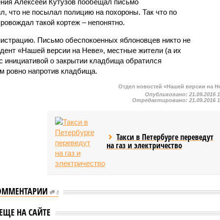
ения Алексеей Кутузов пообещал письмо
л, что не посылал полицию на похороны. Так что по
ровождал такой кортеж – непонятно.
нистрацию. Письмо обеспокоенных яблоновцев никто не
ндент «Нашей версии на Неве», местные жители (а их
о с инициативой о закрытии кладбища обратился
ом ровно напротив кладбища.
Отдел новостей «Нашей версии на Н
Опубликовано:
21.09.2016 
Отредактировано:
21.09.2016 
Такси в Петербурге переведут
на газ и электричество
ОММЕНТАРИИ
0
но жители
Жители Белоостровской
и тревогу из-за
ЕЩЕ НА САЙТЕ