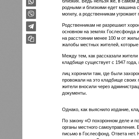
близких. Ведь нельзя же, в самом 
родными и близкими едет машина с 
могилу, а родственникам угрожают 
Родственникам не разрешают хорон
основном на землях Гослесфонда и
на расстоянии менее 100 м от жил
жалобы местных жителей, которые 
Между тем, как рассказали жители 
кладбище существует с 1947 года, 
лиц хоронили там, где были захоро
провожали на это кладбище своих 
жители вносили через администра
документы.
Однако, как выяснило издание, кл
По закону «О похоронном деле и п
органы местного самоуправления. 
письмо в Гослесфонд. Ответа нет.