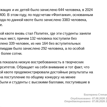
ужащих и их детей было зачислено 644 человека, в 2024
 2400. В этом году, по подсчетам «Фонтанки», основанным
рода по данной квоте было зачислено 3383 человека,
е.
й квоте вновь стал Политех, где эти студенты заняли
ных мест, причем 132 человека поступили без
лено 339 человек, из них 164 без вступительных
пиадам было зачислено 292 человека, а по особой
 более сотни.
а показала низкую востребованность в творческих
ситетов. Обращает на себя внимание и тот факт, что
ой квоте продемонстрировали достойные результаты на
на поступление по общему конкурсу на менее
были и студенты с высокими баллами, поступившие в
Екатерина Степа
Опубликовано:
07.08.2026 
Отредактировано:
07.08.2026 