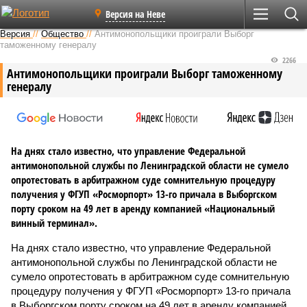
Версия на Неве
Версия
//
Общество
//
Антимонопольщики проиграли Выборг
таможенному генералу
2266
Антимонопольщики проиграли Выборг таможенному
генералу
На днях стало известно, что управление Федеральной
антимонопольной службы по Ленинградской области не сумело
опротестовать в арбитражном суде сомнительную процедуру
получения у ФГУП «Росморпорт» 13-го причала в Выборгском
порту сроком на 49 лет в аренду компанией «Национальный
винный терминал».
На днях стало известно, что управление Федеральной
антимонопольной службы по Ленинградской области не
сумело опротестовать в арбитражном суде сомнительную
процедуру получения у ФГУП «Росморпорт» 13-го причала
в Выборгском порту сроком на 49 лет в аренду компанией