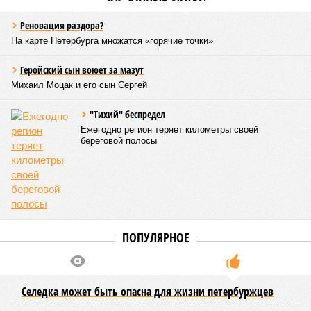
Реновация раздора?
На карте Петербурга множатся «горячие точки»
Геройский сын воюет за мазут
Михаил Моцак и его сын Сергей
"Тихий" беспредел
Ежегодно регион теряет километры своей
береговой полосы
ПОПУЛЯРНОЕ
Селедка может быть опасна для жизни петербуржцев