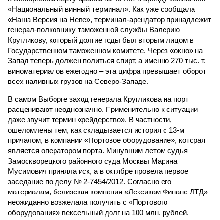
«Национальный винный терминал». Как уже сообщала
«Наша Версия на Неве», терминал-арендатор принадлежит
генерал-полковнику таможенной службы Валерию
Кругликову, который долгие годы был вторым лицом в
Государственном таможенном комитете. Через «окно» на
Запад теперь должен политься спирт, а именно 270 тыс. т.
виноматериалов ежегодно – эта цифра превышает оборот
всех наливных грузов на Северо-Западе.
В самом Выборге заход генерала Кругликова на порт
расценивают неоднозначно. Применительно к ситуации
даже звучит термин «рейдерство». В частности,
ошеломлены тем, как складывается история с 13-м
причалом, в компании «Портовое оборудование», которая
является оператором порта. Минувшим летом судья
Замоскворецкого районного суда Москвы Марина
Мусимович приняла иск, а в октябре провела первое
заседание по делу № 2-7454/2012. Согласно его
материалам, белизская компания «Лексикам Финанс ЛТД»
неожиданно возжелала получить с «Портового
оборудования» вексельный долг на 100 млн. рублей.