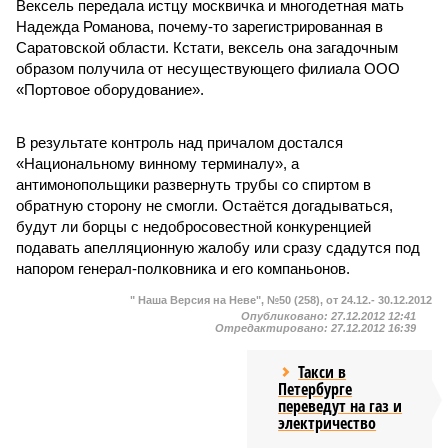
Вексель передала истцу москвичка и многодетная мать
Надежда Романова, почему-то зарегистрированная в
Саратовской области. Кстати, вексель она загадочным
образом получила от несуществующего филиала ООО
«Портовое оборудование».
В результате контроль над причалом достался
«Национальному винному терминалу», а
антимонопольщики развернуть трубы со спиртом в
обратную сторону не смогли. Остаётся догадываться,
будут ли борцы с недобросовестной конкуренцией
подавать апелляционную жалобу или сразу сдадутся под
напором генерал-полковника и его компаньонов.
" Наша Версия на Неве", №50 (258), от 24.12.- 30.12.2012
Опубликовано:
27.12.2012 12:41
Отредактировано:
27.12.2012 16:39
Такси в
Петербурге
переведут на газ и
электричество