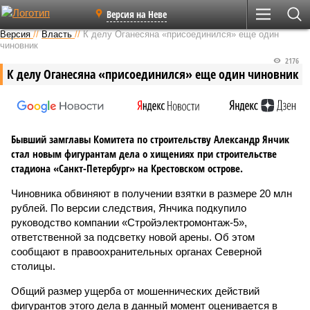
Версия на Неве
Версия
//
Власть
//
К делу Оганесяна «присоединился» еще один
чиновник
2176
К делу Оганесяна «присоединился» еще один чиновник
Бывший замглавы Комитета по строительству Александр Янчик
стал новым фигурантам дела о хищениях при строительстве
стадиона «Санкт-Петербург» на Крестовском острове.
Чиновника обвиняют в получении взятки в размере 20 млн
рублей. По версии следствия, Янчика подкупило
руководство компании «Стройэлектромонтаж-5»,
ответственной за подсветку новой арены. Об этом
сообщают в правоохранительных органах Северной
столицы.
Общий размер ущерба от мошеннических действий
фигурантов этого дела в данный момент оценивается в