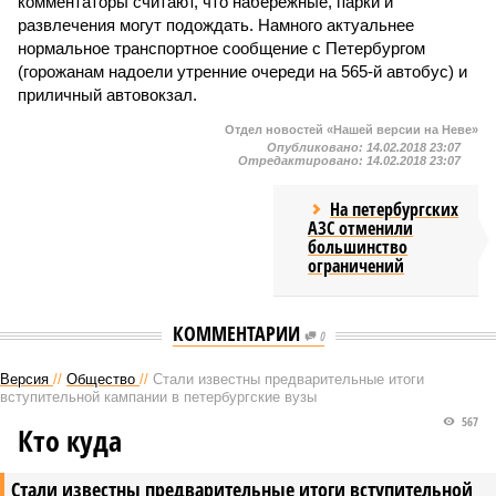
комментаторы считают, что набережные, парки и
развлечения могут подождать. Намного актуальнее
нормальное транспортное сообщение с Петербургом
(горожанам надоели утренние очереди на 565-й автобус) и
приличный автовокзал.
Отдел новостей «Нашей версии на Неве»
Опубликовано:
14.02.2018 23:07
Отредактировано:
14.02.2018 23:07
На петербургских
АЗС отменили
большинство
ограничений
КОММЕНТАРИИ
0
Версия
//
Общество
//
Стали известны предварительные итоги
вступительной кампании в петербургские вузы
567
Кто куда
Стали известны предварительные итоги вступительной