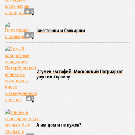
15
Гангстерши и банкирши
39
Игумен Евстафий: Московский Патриархат
упустил Украину
5
А им дом и не нужен?