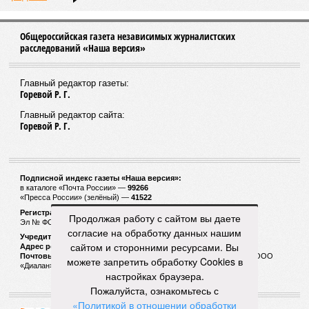
Общероссийская газета независимых журналистских
расследований «Наша версия»
Главный редактор газеты:
Горевой Р. Г.
Главный редактор сайта:
Горевой Р. Г.
Подписной индекс газеты «Наша версия»:
в каталоге «Почта России» —
99266
«Пресса России» (зелёный) —
41522
Регистрационный номер Роскомнадзора
Продолжая работу с сайтом вы даете
Эл № ФС77-53847 от 26.04.2013.
согласие на обработку данных нашим
Учредитель ООО «Версия»
сайтом и сторонними ресурсами. Вы
Адрес редакции:
123100, Россия, Москва, улица 1905 года, 7с1
Почтовый адрес редакции:
123022, Россия, Москва, а/я 29. для ООО
можете запретить обработку Cookies в
«Диалан»
настройках браузера.
Пожалуйста, ознакомьтесь с
«Политикой в отношении обработки