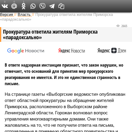
0
0
1
Версия на Неве
Версия
//
Власть
//
Прокуратура ответила жителям Приморска
«парадоксально»
2665
Прокуратура ответила жителям Приморска
«парадоксально»
В ответе надзорная инстанция признает, что закон нарушен, но
отмечает, что оснований для принятия мер прокурорского
реагирования не имеется. И это не единственная странность в
письме.
На странице газеты «Выборгские ведомости» опубликован
ответ областной прокуратуры на обращение жителей
Приморска, расположенного в Выборгском районе
Ленинградской области. Горожан волновал вопрос
управления многоквартирными домами. Они также
жаловались на то, что не получили ответа на письма,
отправленные в приемную областного правительства и