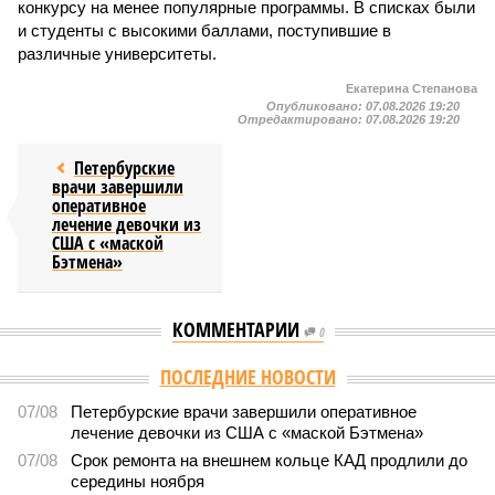
конкурсу на менее популярные программы. В списках были
и студенты с высокими баллами, поступившие в
различные университеты.
Екатерина Степанова
Опубликовано:
07.08.2026 19:20
Отредактировано:
07.08.2026 19:20
Петербурские
врачи завершили
оперативное
лечение девочки из
США с «маской
Бэтмена»
КОММЕНТАРИИ
0
Версия
//
Власть
//
Названы главные мифы на тему летнего отключения
горячей воды в Петербурге
1747
Домыслы и реальность
Названы главные мифы на тему летнего отключения