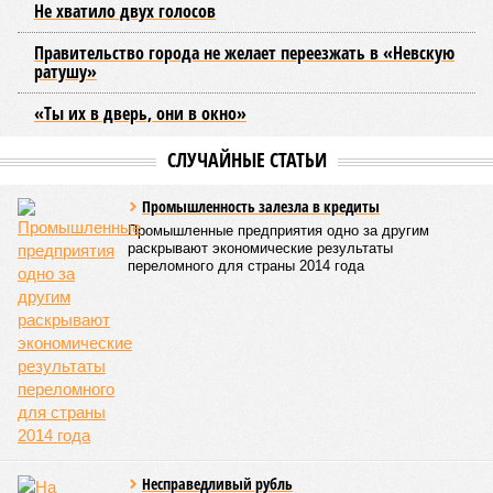
Эксперт также обратила внимание, что длительные
перерывы в подаче горячей воды характерны только для
домов с централизованным теплоснабжением. Там, где
установлены собственные газовые котельные,
профилактика занимает всего несколько дней. Именно
поэтому жители соседних домов могут жить по разным
графикам.
Ещё один распространённый миф – будто во время
отключений коммунальщики бездействуют. На деле именно
летом сети проходят наиболее серьёзное испытание:
трубопроводы проверяют посредством создания
повышенного давления, чтобы выявить слабые места до
наступления зимних холодов.
«Сегодня жители уже не столько переживают из-за
начислений, сколько из-за потери привычного комфорта.
Поэтому задача отрасли – не искать виноватых, а
сокращать сроки отключений»,
– резюмировала
Цыганкова. По ее словам, это возможно только за счет
проведения модернизации тепловых сетей и обновлению
существующей инфраструктуры.