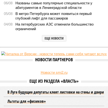
горячей воды в Петербурге
Названы главные мифы на тему летнего отключения горячей воды в
Петербурге (фото: pxhere.com)
Вокруг летних отключений горячей воды сложилось множество
разного рода домыслов, которые порой очень сильно мешают
жителям объективно оценивать складывающуюся ситуацию.
Об этом
заявила
глава управляющей компании «Кипроко»
Алёна Цыганкова
.
Например, многие ошибочно полагают, что воду отключает
управляющая компания, хотя на самом деле это делает
ресурсоснабжающая организация. Задача УК состоит в
том, чтобы подготовить внутридомовые системы и
возобновить подачу воды после завершения ремонтов.