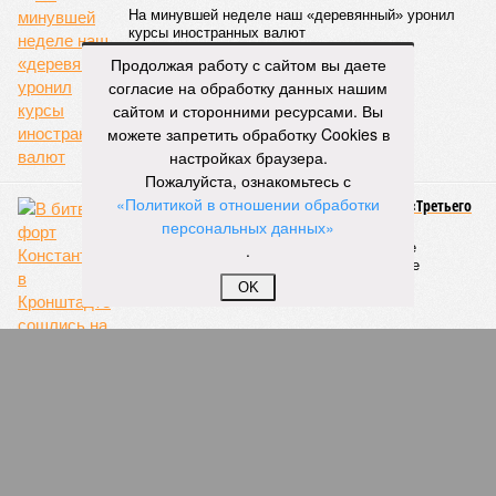
Ранее в Госдуме отмечали, что в крупных городах России
летние отключения горячей воды частично могут исчезнуть
Продолжая работу с сайтом вы даете
через 5–7 лет. Для полного отказа потребуются
согласие на обработку данных нашим
десятилетия и замена 70–80% изношенных труб.
сайтом и сторонними ресурсами. Вы
можете запретить обработку Cookies в
Напомним, вице-губернатор Северной столицы
Сергей
настройках браузера.
Кропачев
в ходе прямой линии на прошлой неделе
Пожалуйста, ознакомьтесь с
заявил
, что теплоснабжающим компаниям города
«Политикой в отношении обработки
поставлена задача максимально сократить
персональных данных»
продолжительность летних отключений горячей воды. Уже
.
сейчас около пяти тысяч домой, по его словам, отключают
не на стандартные две недели, а всего на один-четыре дня.
OK
Он пояснил, что такие сроки возможны только там, где
позволяет состояние сетей. В случае необходимости
масштабных ремонтов отключение может длиться дольше
двух недель. При этом общий износ трубопроводов
«Теплосетей» превышает 50%, признал вице-губернатор.
Екатерина Степанова
Опубликовано:
27.07.2026 18:25
Отредактировано:
27.07.2026 18:25