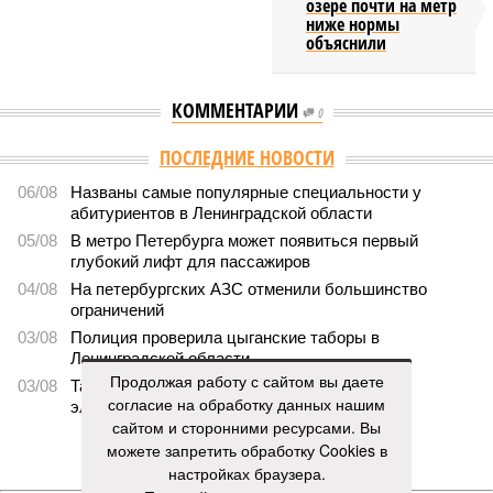
озере почти на метр
ниже нормы
объяснили
КОММЕНТАРИИ
0
ПОСЛЕДНИЕ НОВОСТИ
06/08
Названы самые популярные специальности у
абитуриентов в Ленинградской области
05/08
В метро Петербурга может появиться первый
глубокий лифт для пассажиров
04/08
На петербургских АЗС отменили большинство
ограничений
03/08
Полиция проверила цыганские таборы в
Ленинградской области
Продолжая работу с сайтом вы даете
03/08
Такси в Петербурге переведут на газ и
согласие на обработку данных нашим
электричество
сайтом и сторонними ресурсами. Вы
можете запретить обработку Cookies в
ЕЩЕ НОВОСТИ
настройках браузера.