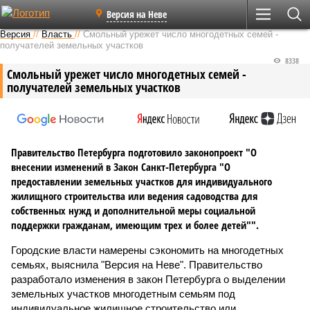
Версия на Неве
Версия
//
Власть
//
Смольный урежет число многодетных семей -
получателей земельных участков
8338
Смольный урежет число многодетных семей -
получателей земельных участков
Правительство Петербурга подготовило законопроект "О
внесении изменений в Закон Санкт‑Петербурга "О
предоставлении земельных участков для индивидуального
жилищного строительства или ведения садоводства для
собственных нужд и дополнительной меры социальной
поддержки гражданам, имеющим трех и более детей"".
Городские власти намерены сэкономить на многодетных
семьях, выяснила "Версия на Неве". Правительство
разработало изменения в закон Петербурга о выделении
земельных участков многодетным семьям под
индивидуальное жилищное строительство или