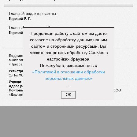
Главный редактор газеты:
Горевой Р. Г.
Главный редактор сайта:
Горевой Р. Г.
Продолжая работу с сайтом вы даете
согласие на обработку данных нашим
сайтом и сторонними ресурсами. Вы
можете запретить обработку Cookies в
Подписной индекс газеты «Наша версия»:
настройках браузера.
в каталоге «Почта России» —
99266
Пожалуйста, ознакомьтесь с
«Пресса России» (зелёный) —
41522
«Политикой в отношении обработки
Регистрационный номер Роскомнадзора
Эл № ФС77-53847 от 26.04.2013.
персональных данных»
Учредитель ООО «Версия»
.
Адрес редакции:
123100, Россия, Москва, улица 1905 года, 7с1
Почтовый адрес редакции:
123022, Россия, Москва, а/я 29. для ООО
OK
«Диалан»
© «Версия»
18+
Все права защищены