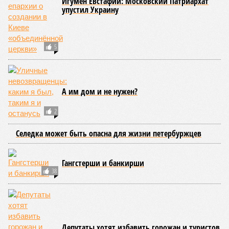
Игумен Евстафий: Московский Патриархат
упустил Украину
5
А им дом и не нужен?
2
Селедка может быть опасна для жизни петербуржцев
Гангстерши и банкирши
38
Депутаты хотят избавить горожан и туристов