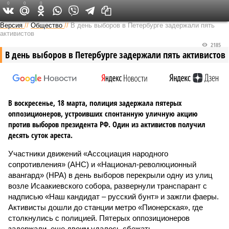
0
0
0
Версия на Неве
Версия
//
Общество
//
В день выборов в Петербурге задержали пять
активистов
2185
В день выборов в Петербурге задержали пять активистов
В воскресенье, 18 марта, полиция задержала пятерых
оппозиционеров, устроивших спонтанную уличную акцию
против выборов президента РФ. Один из активистов получил
десять суток ареста.
Участники движений «Ассоциация народного
сопротивления» (АНС) и «Национал-революционный
авангард» (НРА) в день выборов перекрыли одну из улиц
возле Исаакиевского собора, развернули транспарант с
надписью «Наш кандидат – русский бунт» и зажгли фаеры.
Активисты дошли до станции метро «Пионерская», где
столкнулись с полицией. Пятерых оппозиционеров
задержали, еще двоим удалось сбежать.