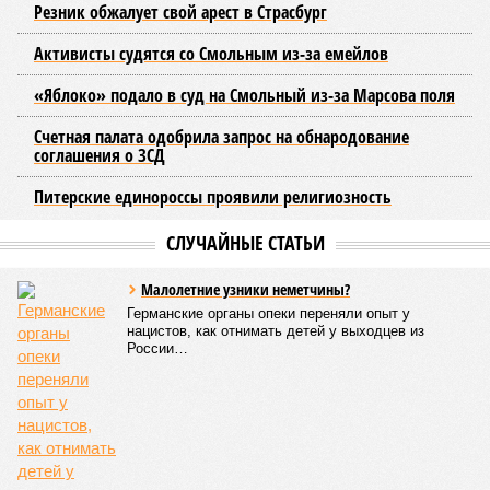
ресурсоснабжающая организация. Задача УК состоит в
том, чтобы подготовить внутридомовые системы и
возобновить подачу воды после завершения ремонтов.
Эксперт также обратила внимание, что длительные
перерывы в подаче горячей воды характерны только для
домов с централизованным теплоснабжением. Там, где
установлены собственные газовые котельные,
профилактика занимает всего несколько дней. Именно
поэтому жители соседних домов могут жить по разным
графикам.
Ещё один распространённый миф – будто во время
отключений коммунальщики бездействуют. На деле именно
летом сети проходят наиболее серьёзное испытание:
трубопроводы проверяют посредством создания
повышенного давления, чтобы выявить слабые места до
наступления зимних холодов.
«Сегодня жители уже не столько переживают из-за
начислений, сколько из-за потери привычного комфорта.
Поэтому задача отрасли – не искать виноватых, а
сокращать сроки отключений»,
– резюмировала