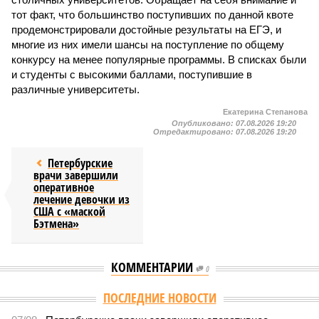
тот факт, что большинство поступивших по данной квоте
продемонстрировали достойные результаты на ЕГЭ, и
многие из них имели шансы на поступление по общему
конкурсу на менее популярные программы. В списках были
и студенты с высокими баллами, поступившие в
различные университеты.
Екатерина Степанова
Опубликовано:
07.08.2026 19:20
Отредактировано:
07.08.2026 19:20
Петербурские
врачи завершили
оперативное
лечение девочки из
США с «маской
Бэтмена»
КОММЕНТАРИИ
0
Версия
//
Власть
//
Названы главные мифы на тему летнего отключения
горячей воды в Петербурге