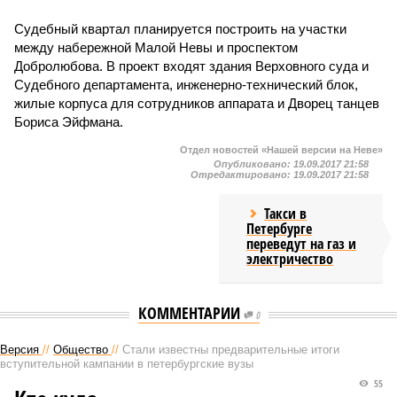
Судебный квартал планируется построить на участки
между набережной Малой Невы и проспектом
Добролюбова. В проект входят здания Верховного суда и
Судебного департамента, инженерно-технический блок,
жилые корпуса для сотрудников аппарата и Дворец танцев
Бориса Эйфмана.
Отдел новостей «Нашей версии на Неве»
Опубликовано:
19.09.2017 21:58
Отредактировано:
19.09.2017 21:58
Такси в
Петербурге
переведут на газ и
электричество
КОММЕНТАРИИ
0
Версия
//
Общество
//
Стали известны предварительные итоги
вступительной кампании в петербургские вузы
55