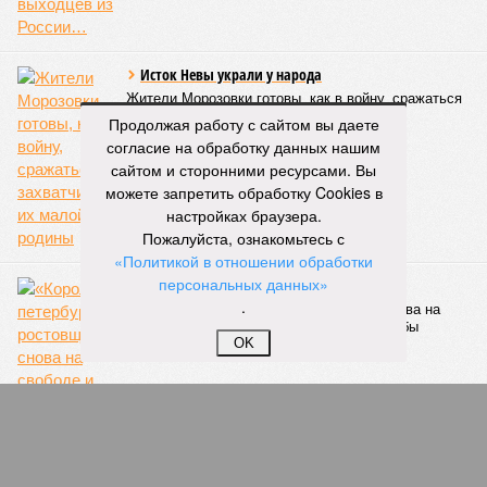
Цыганкова. По ее словам, это возможно только за счет
проведения модернизации тепловых сетей и обновлению
существующей инфраструктуры.
Ранее в Госдуме отмечали, что в крупных городах России
Продолжая работу с сайтом вы даете
летние отключения горячей воды частично могут исчезнуть
согласие на обработку данных нашим
через 5–7 лет. Для полного отказа потребуются
сайтом и сторонними ресурсами. Вы
десятилетия и замена 70–80% изношенных труб.
можете запретить обработку Cookies в
настройках браузера.
Напомним, вице-губернатор Северной столицы
Сергей
Пожалуйста, ознакомьтесь с
Кропачев
в ходе прямой линии на прошлой неделе
«Политикой в отношении обработки
заявил
, что теплоснабжающим компаниям города
персональных данных»
поставлена задача максимально сократить
.
продолжительность летних отключений горячей воды. Уже
сейчас около пяти тысяч домой, по его словам, отключают
OK
не на стандартные две недели, а всего на один-четыре дня.
Он пояснил, что такие сроки возможны только там, где
позволяет состояние сетей. В случае необходимости
масштабных ремонтов отключение может длиться дольше
двух недель. При этом общий износ трубопроводов
«Теплосетей» превышает 50%, признал вице-губернатор.