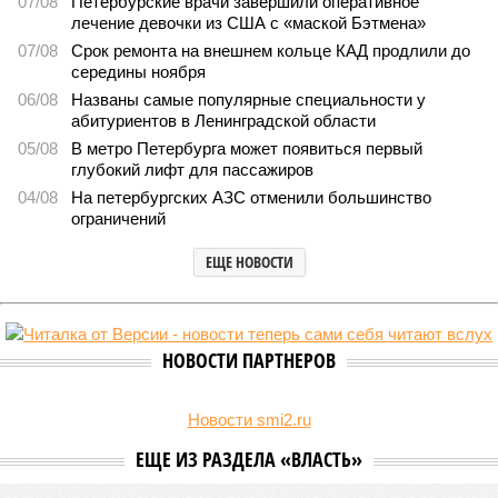
1605
Домыслы и реальность
Названы главные мифы на тему летнего отключения
горячей воды в Петербурге
Названы главные мифы на тему летнего отключения горячей воды в
Петербурге (фото: pxhere.com)
Вокруг летних отключений горячей воды сложилось множество
разного рода домыслов, которые порой очень сильно мешают
жителям объективно оценивать складывающуюся ситуацию.
Об этом
заявила
глава управляющей компании «Кипроко»
Алёна Цыганкова
.
Например, многие ошибочно полагают, что воду отключает
управляющая компания, хотя на самом деле это делает