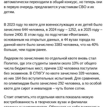
автоматически переходили в общий конкурс, но теперь они
в первую очередь предлагаются участникам СВО и их
детям.
В 2023 году по квоте для военнослужащих и их детей было
зачислено 644 человека, в 2024 году – 1252, а в 2025 году –
более 2400. В этом году, по подсчетам «Фонтанки»,
основанным на открытых данных, в 44 вузах города по
данной квоте было зачислено 3383 человека, что на 40%
больше, чем годом ранее.
Лидером по зачислению по отдельной квоте вновь стал
Политех, где эти студенты заняли около 10% от общего
числа бюджетных мест, причем 132 человека поступили
без экзаменов. В СПбГУ по квоте зачислено 339 человек,
из них 164 без вступительных испытаний. Для сравнения,
по олимпиадам было зачислено 292 человека, а по особой
квоте для сирот и инвалидов – чуть более сотни.
Стоит отметить,что отдельная квота показала низкую
востребованность в творческих вузах и филиалах
столичных университетов. Обращает на себя внимание и