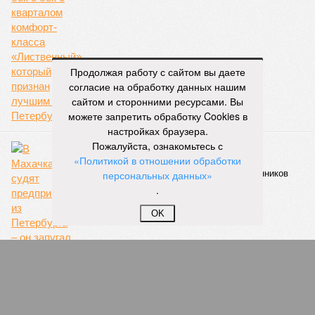
Продолжая работу с сайтом вы даете
согласие на обработку данных нашим
сайтом и сторонними ресурсами. Вы
можете запретить обработку Cookies в
настройках браузера.
Пожалуйста, ознакомьтесь с
Оскорблённые и униженные?
«Политикой в отношении обработки
В Махачкале судят предпринимателя из
Петербурга – он запугал близких родственников
персональных данных»
участника всесильной кавказской ОПГ
.
OK