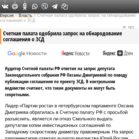
0
0
0
Версия на Неве
Версия
//
Власть
//
Счетная палата одобрила запрос на обнародование
соглашения о ЗСД
1931
Счетная палата одобрила запрос на обнародование
соглашения о ЗСД
Аудитор Счетной палаты РФ ответил на запрос депутата
Законодательного собрания РФ Оксаны Дмитриевой по поводу
публикации соглашения по проекту ЗСД. В контрольном
ведомстве считают, что такие документы не могут быть
секретными.
Лидер «Партии роста» в петербургском парламенте Оксана
Дмитриева обратилась в Счетную палату РФ с просьбой
разъяснить, является ли отказ Смольного выдать
депутатам копии инвестиционных соглашений по
Западному скоростному диаметру правомерным. На запрос
парламентария ответил аудитор ведомства Юрий Росляк.