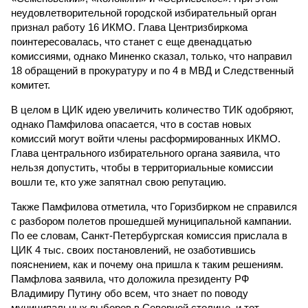
неудовлетворительной городской избирательный орган
признал работу 16 ИКМО. Глава Центризбиркома
поинтересовалась, что станет с еще двенадцатью
комиссиями, однако Миненко сказал, только, что направил
18 обращений в прокуратуру и по 4 в МВД и Следственный
комитет.
В целом в ЦИК идею увеличить количество ТИК одобряют,
однако Памфилова опасается, что в состав новых
комиссий могут войти члены расформированных ИКМО.
Глава центрального избирательного органа заявила, что
нельзя допустить, чтобы в территориальные комиссии
вошли те, кто уже запятнал свою репутацию.
Также Памфилова отметила, что Горизбирком не справился
с разбором полетов прошедшей муниципальной кампании.
По ее словам, Санкт-Петербургская комиссия прислала в
ЦИК 4 тыс. своих постановлений, не озаботившись
пояснением, как и почему она пришла к таким решениям.
Памфлова заявила, что доложила президенту РФ
Владимиру Путину обо всем, что знает по поводу
муниципальных выборов в Северной столице, и тот