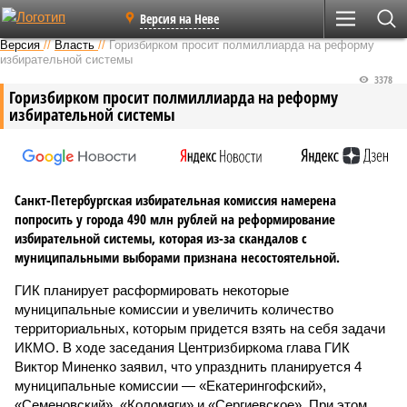
Версия на Неве
Версия
//
Власть
//
Горизбирком просит полмиллиарда на реформу
избирательной системы
3378
Горизбирком просит полмиллиарда на реформу
избирательной системы
Санкт-Петербургская избирательная комиссия намерена
попросить у города 490 млн рублей на реформирование
избирательной системы, которая из-за скандалов с
муниципальными выборами признана несостоятельной.
ГИК планирует расформировать некоторые
муниципальные комиссии и увеличить количество
территориальных, которым придется взять на себя задачи
ИКМО. В ходе заседания Центризбиркома глава ГИК
Виктор Миненко заявил, что упразднить планируется 4
муниципальные комиссии — «Екатерингофский»,
«Семеновский», «Коломяги» и «Сергиевское». При этом