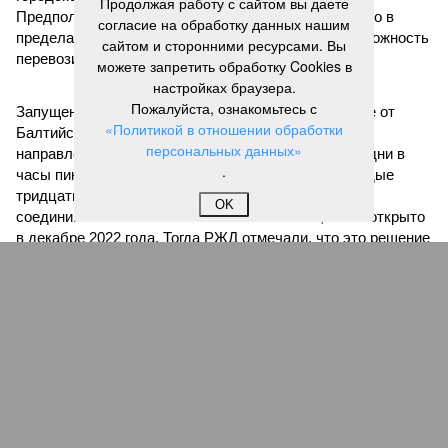
Продолжая работу с сайтом вы даете
Предполагается, что единый тариф, ориентировочно в
согласие на обработку данных нашим
пределах 60–69 рублей за поездку, обеспечит возможность
сайтом и сторонними ресурсами. Вы
перевозить около 180 миллионов пассажиров в год.
можете запретить обработку Cookies в
настройках браузера.
Пожалуйста, ознакомьтесь с
Запущенное в апреле этого года тактовое движение от
«Политикой в отношении обработки
Балтийского вокзала до Гатчины стало шестым
персональных данных»
направлением с таким режимом работы. В будние дни в
.
часы пик поезда на этом маршруте курсируют каждые
тридцать минут. Первое подобное направление,
OK
соединившее Павловск и Витебский вокзал, было открыто
в декабре 2022 года. Тогда РЖД отмечали, что это решение
значительно сократит время ожидания для пассажиров в
часы пик, с планами сократить интервалы до десяти минут.
Екатерина Степанова
Опубликовано:
22.07.2026 18:47
Отредактировано:
22.07.2026 18:47
Снижение уровня
воды в Ладожском
озере почти на метр
ниже нормы