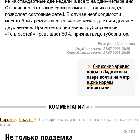
не на стандартные две недели, а всего на один-четыре дня.
Он пояснил, что такие сроки возможны только там, где
позволяет состояние сетей. В случае необходимости
масштабных ремонтов отключение может длиться дольше
двух недель. При этом общий износ трубопроводов
«Теплосетей» превышает 50%, признал вице-губернатор.
Екатерина Степанова
Опубликовано:
27.07.2026 18:25
Отредактировано:
27.07.2026 18:25
Снижение уровня
воды в Ладожском
озере почти на метр
ниже нормы
объяснили
КОММЕНТАРИИ
0
Версия
//
Власть
//
В Северной столице готовятся к созданию наземного
метро
2103
Не только подземка