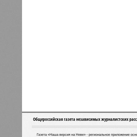
Общероссийская газета независимых журналистских рас
Газета «Наша версия на Неве» - региональное приложение ос