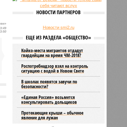
27/07
Оплатить проезд в наземном
транспорте Петербурга можно
НОВОСТИ ПАРТНЕРОВ
будет по геолокации
24/07
Власти поручили сократить сроки
еве»
отключения горячей воды в
Новости smi2.ru
13:49
13:50
Петербурге
ЕЩЕ ИЗ РАЗДЕЛА «ОБЩЕСТВО»
Койко-места мигрантов отдадут
гвардейцам на время ЧМ-2018?
Роспотребнадзор взял на контроль
ситуацию с водой в Новом Свете
В школах появятся завучи по
безопасности?
«Единая Россия» возьмется
консультировать дольщиков
Протекающие крыши – обычное
явление для лужан