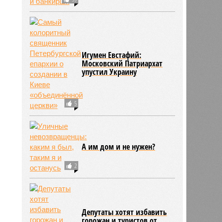
Игумен Евстафий:
Московский Патриархат
упустил Украину
5
А им дом и не нужен?
2
Депутаты хотят избавить
горожан и туристов от