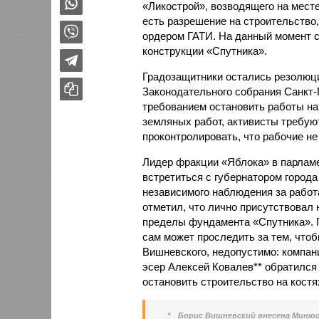
«Ликострой», возводящего на мест
есть разрешение на строительство,
ордером ГАТИ. На данный момент 
конструкции «Спутника».
Градозащитники остались резолюц
Законодательного собрания Санкт-
требованием остановить работы на
земляных работ, активисты требуют
проконтролировать, что рабочие не
Лидер фракции «Яблока» в парлам
встретиться с губернатором город
независимого наблюдения за рабо
отметил, что лично присутствовал 
пределы фундамента «Спутника». П
сам может проследить за тем, чтоб
Вишневского, недопустимо: компан
эсер Алексей Ковалев** обратился
остановить строительство на костя
*
Борис Вишневский внесена Минюс