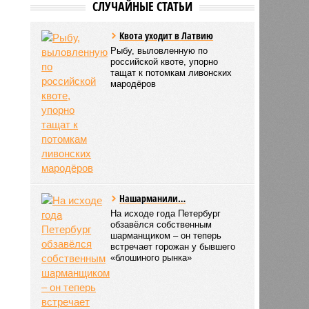
СЛУЧАЙНЫЕ СТАТЬИ
Квота уходит в Латвию
Рыбу, выловленную по
российской квоте, упорно
тащат к потомкам ливонских
мародёров
Нашарманили…
На исходе года Петербург
обзавёлся собственным
шарманщиком – он теперь
встречает горожан у бывшего
«блошиного рынка»