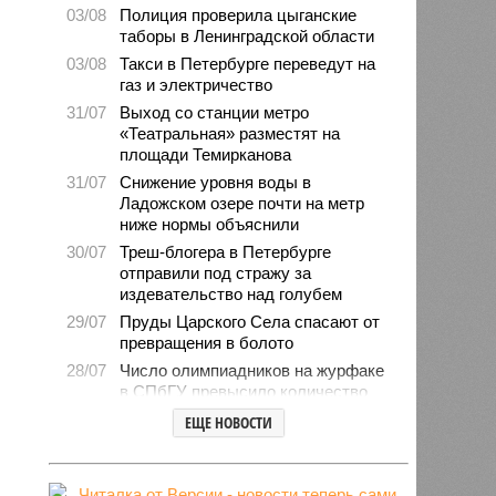
03/08
Полиция проверила цыганские
таборы в Ленинградской области
03/08
Такси в Петербурге переведут на
газ и электричество
31/07
Выход со станции метро
«Театральная» разместят на
площади Темирканова
31/07
Снижение уровня воды в
Ладожском озере почти на метр
ниже нормы объяснили
30/07
Треш-блогера в Петербурге
отправили под стражу за
издевательство над голубем
29/07
Пруды Царского Села спасают от
превращения в болото
28/07
Число олимпиадников на журфаке
в СПбГУ превысило количество
бюджетных мест
ЕЩЕ НОВОСТИ
27/07
Рейды против подростков-
неформалов проведут в городе на
Неве