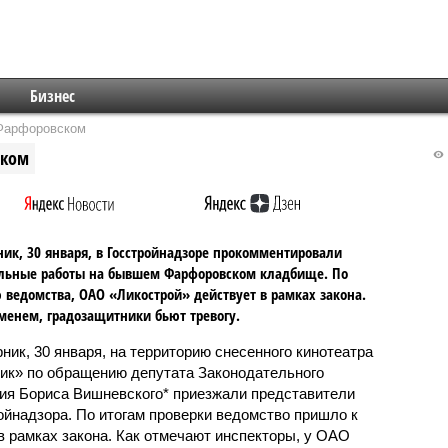
Бизнес
 Фарфоровском
ском
ник, 30 января, в Госстройнадзоре прокомментировали
ельные работы на бывшем Фарфоровском кладбище. По
ведомства, ОАО «Ликострой» действует в рамках закона.
менем, градозащитники бьют тревогу.
рник, 30 января, на территорию снесенного кинотеатра
ик» по обращению депутата Законодательного
ия Бориса Вишневского* приезжали представители
ойнадзора. По итогам проверки ведомство пришло к
в рамках закона. Как отмечают инспекторы, у ОАО