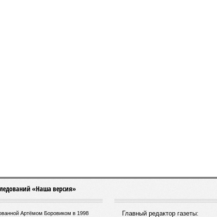
следований «Наша версия»
Главный редактор газеты:
нованной Артёмом Боровиком в 1998