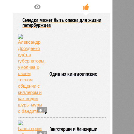
Селедка может быть опасна для жизни
петербуржцев
Один из кингисеппских
15
Гангстерши и банкирши
39