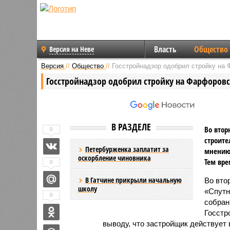
Власть
Общество
Версия на Неве
Версия
//
Общество
//
Госстройнадзор одобрил стройку на
Госстройнадзор одобрил стройку на Фарфоров
В РАЗДЕЛЕ
Во втор
0
строит
Петербурженка заплатит за
мнению 
оскорбление чиновника
Тем вре
0
В Гатчине прикрыли начальную
Во вто
школу
«Спутн
0
собран
Госстр
выводу, что застройщик действует 