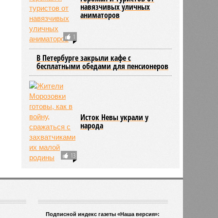
навязчивых уличных
аниматоров
1
В Петербурге закрыли кафе с
бесплатными обедами для пенсионеров
Исток Невы украли у
народа
13
Подписной индекс газеты «Наша версия»: