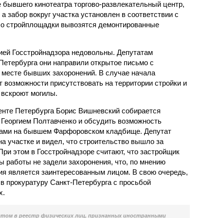
е бывшего кинотеатра торгово-развлекательный центр,
 а забор вокруг участка установлен в соответствии с
со стройплощадки вывозятся демонтированные
ией Госстройнадзора недовольны. Депутатам
Петербурга они направили открытое письмо с
 месте бывших захоронений. В случае начала
 возможности присутствовать на территории стройки и
 вскроют могилы.
енте Петербурга Борис Вишневский собирается
а Георгием Полтавченко и обсудить возможность
тами на бывшем Фарфоровском кладбище. Депутат
на участке и видел, что строительство вышло за
ри этом в Госстройнадзоре считают, что застройщик
ы работы не задели захоронения, что, по мнению
ия является заинтересованным лицом. В свою очередь,
 в прокуратуру Санкт-Петербурга с просьбой
х.
том в реестр физических лиц, признанных иностранными