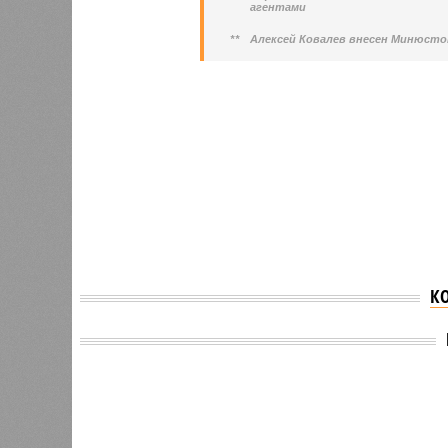
агентами
**
Алексей Ковалев внесен Минюсто
К