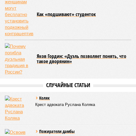
основ для будущего наземного метро. По его словам, шаги
в этом направлении уже предпринимаются, начиная с
запуска тактового движения пригородных электричек. В
2025 году такое движение было организовано на пяти
направлениях, а в апреле 2026 года открыли новое
направление от Балтийского вокзала до Гатчины.
Следующим важным этапом станет введение единого
билета, который позволит пассажирам пользоваться
скидками при пересадках между электричками и метро с
помощью карты «Подорожник».
Напомним, законодательное собрание Северной столицы в
ноябре прошлого года одобрило законопроект,
устанавливающий фиксированный тариф на
железнодорожные перевозки в черте города. Этот шаг
рассматривается как фундамент для создания сети
городского электрического наземного метро.
Предполагается, что единый тариф, ориентировочно в
пределах 60–69 рублей за поездку, обеспечит возможность
перевозить около 180 миллионов пассажиров в год.