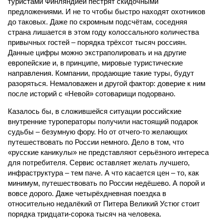
туристами Финляндией пестрят скидочными
предложениями. И не то чтобы быстро находят охотников
до таковых. Даже по скромным подсчётам, соседняя
страна лишается в этом году колоссального количества
привычных гостей – порядка трёхсот тысяч россиян.
Данные цифры можно экстраполировать и на другие
европейские и, в принципе, мировые туристические
направления. Компании, продающие такие туры, будут
разоряться. Немаловажен и другой фактор: доверие к ним
после историй с «Невой» сотоварищи подорвано.
Казалось бы, в сложившейся ситуации российские
внутренние туроператоры получили настоящий подарок
судьбы – безумную фору. Но от отчего-то желающих
путешествовать по России немного. Дело в том, что
«русские каникулы» не представляют серьёзного интереса
для потребителя. Сервис оставляет желать лучшего,
инфраструктура – тем паче. А что касается цен – то, как
минимум, путешествовать по России недёшево. А порой и
вовсе дорого. Даже четырёхдневная поездка в
относительно недалёкий от Питера Великий Устюг стоит
порядка тридцати-сорока тысяч на человека.