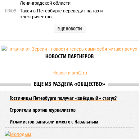
В Северной столице готовятся к созданию наземного метро (фото:
Telegram-канал губернатора Петербурга Александра Беглова)
Развитие Санкт-Петербурга включает в себя несколько ключевых
направлений в сфере транспорта, среди которых особое место
занимает создание системы наземного метро.
Этот проект призван дополнить существующие линии
метрополитена, а также облегчить дорожную обстановку в
городе. Для успешной реализации новой транспортной
системы планируется тесная интеграция пригородных
электричек в городскую транспортную сеть. Это
предполагает создание единой системы тарифов и
маршрутов, а также согласование расписаний электричек с
городским общественным транспортом.
Председатель Комитета по транспорту Санкт-Петербурга
Денис Минкин
заявил
о приоритетности формирования