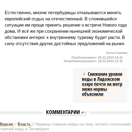
Естественно, многие петербуржцы отказываются менять
европейский отдых на отечественный. В сложившейся
ситуации им проще принять решение о встрече Нового года
дома. И всё же при сохранении нынешней экономической
обстановки интерес к внутреннему туризму будет расти. В
силу отсутствия других достойных предложений на рынке.
Алла Серова
Опубликовано:
29.12.2014 13:11
Отредактировано:
29.12.2014 13:11
Снижение уровня
воды в Ладожском
озере почти на метр
ниже нормы
объяснили
КОММЕНТАРИИ
0
Версия
//
Власть
//
Названы главные мифы на тему летнего отключения
горячей воды в Петербурге