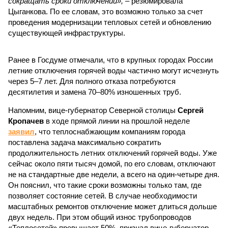
сокращать сроки отключений»,
– резюмировала
Цыганкова. По ее словам, это возможно только за счет
проведения модернизации тепловых сетей и обновлению
существующей инфраструктуры.
Ранее в Госдуме отмечали, что в крупных городах России
летние отключения горячей воды частично могут исчезнуть
через 5–7 лет. Для полного отказа потребуются
десятилетия и замена 70–80% изношенных труб.
Напомним, вице-губернатор Северной столицы
Сергей
Кропачев
в ходе прямой линии на прошлой неделе
заявил
, что теплоснабжающим компаниям города
поставлена задача максимально сократить
продолжительность летних отключений горячей воды. Уже
сейчас около пяти тысяч домой, по его словам, отключают
не на стандартные две недели, а всего на один-четыре дня.
Он пояснил, что такие сроки возможны только там, где
позволяет состояние сетей. В случае необходимости
масштабных ремонтов отключение может длиться дольше
двух недель. При этом общий износ трубопроводов
«Теплосетей» превышает 50%, признал вице-губернатор.