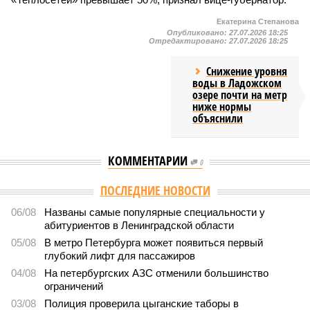
Екатерина Степанова
Опубликовано:
27.07.2026 18:25
Отредактировано:
27.07.2026 18:25
Снижение уровня
воды в Ладожском
озере почти на метр
ниже нормы
объяснили
КОММЕНТАРИИ
0
Версия
//
Власть
//
В Северной столице готовятся к созданию наземного
метро
2160
Не только подземка
В Северной столице готовятся к созданию наземного
метро