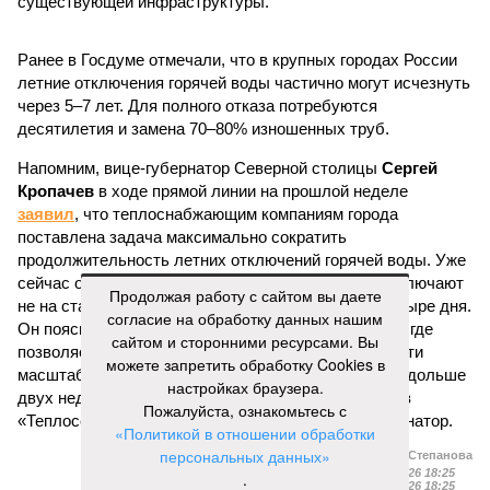
существующей инфраструктуры.
Ранее в Госдуме отмечали, что в крупных городах России
летние отключения горячей воды частично могут исчезнуть
через 5–7 лет. Для полного отказа потребуются
десятилетия и замена 70–80% изношенных труб.
Напомним, вице-губернатор Северной столицы
Сергей
Кропачев
в ходе прямой линии на прошлой неделе
заявил
, что теплоснабжающим компаниям города
поставлена задача максимально сократить
продолжительность летних отключений горячей воды. Уже
сейчас около пяти тысяч домой, по его словам, отключают
Продолжая работу с сайтом вы даете
не на стандартные две недели, а всего на один-четыре дня.
согласие на обработку данных нашим
Он пояснил, что такие сроки возможны только там, где
сайтом и сторонними ресурсами. Вы
позволяет состояние сетей. В случае необходимости
можете запретить обработку Cookies в
масштабных ремонтов отключение может длиться дольше
настройках браузера.
двух недель. При этом общий износ трубопроводов
Пожалуйста, ознакомьтесь с
«Теплосетей» превышает 50%, признал вице-губернатор.
«Политикой в отношении обработки
персональных данных»
Екатерина Степанова
Опубликовано:
27.07.2026 18:25
.
Отредактировано:
27.07.2026 18:25