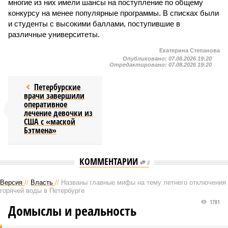
многие из них имели шансы на поступление по общему
конкурсу на менее популярные программы. В списках были
и студенты с высокими баллами, поступившие в
различные университеты.
Екатерина Степанова
Опубликовано:
07.08.2026 19:20
Отредактировано:
07.08.2026 19:20
Петербурские
врачи завершили
оперативное
лечение девочки из
США с «маской
Бэтмена»
КОММЕНТАРИИ
0
Версия
//
Власть
//
Названы главные мифы на тему летнего отключения
горячей воды в Петербурге
1781
Домыслы и реальность