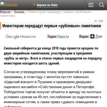
Версия на Неве
Версия
//
Бизнес
//
Инвесторам передадут первые «рублевые»
памятники
2030
Инвесторам передадут первые «рублевые» памятники
Смольный собирается до конца 2018 года провести аукцион по
двум аварийным памятникам, участвующим в программе
«рубль за метр». Всего в списке первых кандидатов на передачу
инвесторам находится шесть зданий.
Согласно утвержденному плану мероприятий в рамках
программы, в этом году с молотка пустят павильон
«Царский вокзал» в Пушкине и оранжерею дворцово-
паркового ансамбля «Собственная дача» в Петергофе.
Победители торгов получат объекты в аренду на льготных
условиях сроком на 49 лет, послабления за подключение к
инженерным сетям, а также право сдавать помещения в
субаренду.