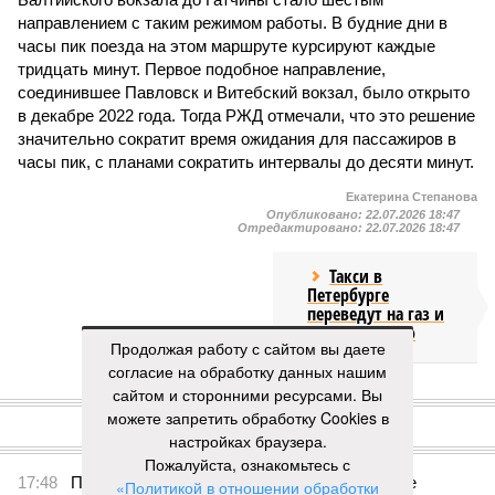
направлением с таким режимом работы. В будние дни в
часы пик поезда на этом маршруте курсируют каждые
тридцать минут. Первое подобное направление,
соединившее Павловск и Витебский вокзал, было открыто
в декабре 2022 года. Тогда РЖД отмечали, что это решение
значительно сократит время ожидания для пассажиров в
часы пик, с планами сократить интервалы до десяти минут.
Екатерина Степанова
Опубликовано:
22.07.2026 18:47
Отредактировано:
22.07.2026 18:47
Такси в
Петербурге
переведут на газ и
электричество
Продолжая работу с сайтом вы даете
согласие на обработку данных нашим
сайтом и сторонними ресурсами. Вы
КОММЕНТАРИИ
0
можете запретить обработку Cookies в
настройках браузера.
ПОСЛЕДНИЕ НОВОСТИ
Пожалуйста, ознакомьтесь с
17:48
Петербурские врачи завершили оперативное
«Политикой в отношении обработки