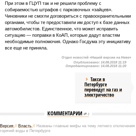
При этом в ГЦУП так и не решили проблему с
собираемостью штрафов с парковочных «зайцев».
Чиновники не смогли договориться с правоохранительными
органами, чтобы те предоставили им доступ к базе данных
автомобилистов. Единственное, что может исправить
ситуацию — поправки в КоАП, которые дадут властям
необходимые полномочия. Однако Госдума эту инициативу
все еще не приняла.
Отдел новостей «Нашей версии на Неве»
Опубликовано:
14.08.2018 11:19
Отредактировано:
14.08.2018 11:20
Такси в
Петербурге
переведут на газ и
электричество
КОММЕНТАРИИ
0
Версия
//
Власть
//
Названы главные мифы на тему летнего отключения
горячей воды в Петербурге