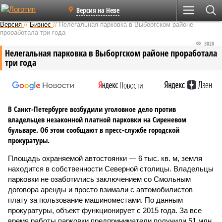
Версия на Неве
Версия
//
Бизнес
//
Нелегальная парковка в Выборгском районе
проработала три года
3020
Нелегальная парковка в Выборгском районе проработала
три года
В Санкт-Петербурге возбудили уголовное дело против
владельцев незаконной платной парковки на Сиреневом
бульваре. Об этом сообщают в пресс-службе городской
прокуратуры.
Площадь охраняемой автостоянки — 6 тыс. кв. м, земля
находится в собственности Северной столицы. Владельцы
парковки не озаботились заключением со Смольным
договора аренды и просто взимали с автомобилистов
плату за пользование машиноместами. По данным
прокуратуры, объект функционирует с 2015 года. За все
время работы парковки предприниматели получили 51 млн