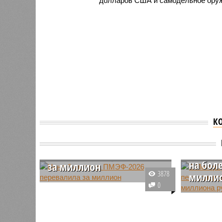
долларов США и самодельное оружи
К
В Пете
Цена билета на
обману
ПМЭФ-2026 перевалила
на боле
за миллион
3878
миллио
Желающим принять участие во
0
всех мероприятиях деловой и
В послед
культурной программы
Петербур
ПМЭФ-2026 в Санкт-Петербурге
крупного