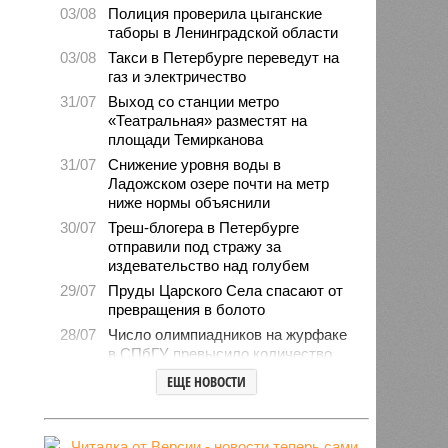
03/08
Полиция проверила цыганские
таборы в Ленинградской области
03/08
Такси в Петербурге переведут на
газ и электричество
31/07
Выход со станции метро
«Театральная» разместят на
площади Темирканова
31/07
Снижение уровня воды в
Ладожском озере почти на метр
ниже нормы объяснили
30/07
Треш-блогера в Петербурге
отправили под стражу за
издевательство над голубем
29/07
Пруды Царского Села спасают от
превращения в болото
28/07
Число олимпиадников на журфаке
в СПбГУ превысило количество
бюджетных мест
ЕЩЕ НОВОСТИ
27/07
Рейды против подростков-
неформалов проведут в городе на
Неве