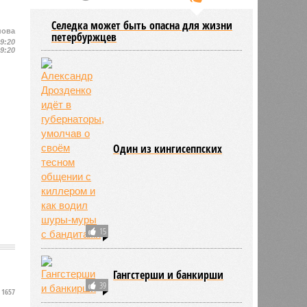
Селедка может быть опасна для жизни
нова
петербуржцев
19:20
19:20
Один из кингисеппских
15
Гангстерши и банкирши
39
1657