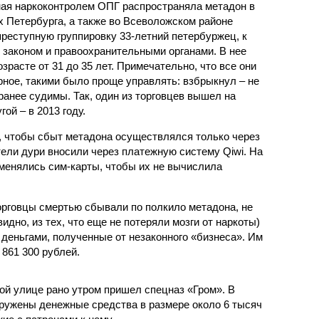
ная наркоконтролем ОПГ распространяла метадон в
 Петербурга, а также во Всеволожском районе
преступную группировку 33-летний петербуржец, к
 законом и правоохранительными органами. В нее
расте от 31 до 35 лет. Примечательно, что все они
рное, такими было проще управлять: взбрыкнул – не
ранее судимы. Так, один из торговцев вышел на
ой – в 2013 году.
, чтобы сбыт метадона осуществлялся только через
тели дури вносили через платежную систему Qiwi. На
менялись сим-карты, чтобы их не вычислила
орговцы смертью сбывали по полкило метадона, не
дно, из тех, что еще не потеряли мозги от наркоты)
деньгами, полученные от незаконного «бизнеса». Им
861 300 рублей.
ой улице рано утром пришел спецназ «Гром». В
аружены денежные средства в размере около 6 тысяч