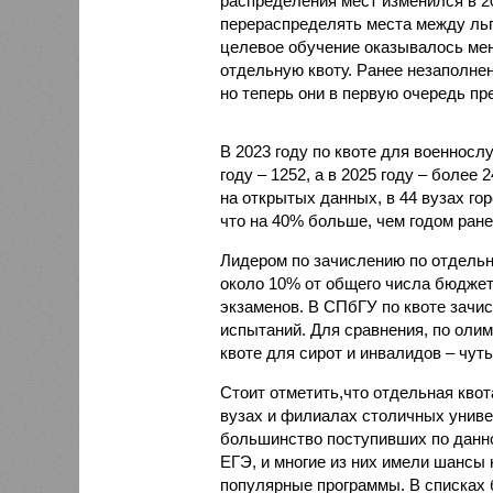
распределения мест изменился в 2
перераспределять места между льг
целевое обучение оказывалось мен
отдельную квоту. Ранее незаполне
но теперь они в первую очередь пр
В 2023 году по квоте для военносл
году – 1252, а в 2025 году – более
на открытых данных, в 44 вузах го
что на 40% больше, чем годом ране
Лидером по зачислению по отдельно
около 10% от общего числа бюджет
экзаменов. В СПбГУ по квоте зачис
испытаний. Для сравнения, по олим
квоте для сирот и инвалидов – чуть
Стоит отметить,что отдельная квот
вузах и филиалах столичных универ
большинство поступивших по данн
ЕГЭ, и многие из них имели шансы 
популярные программы. В списках 