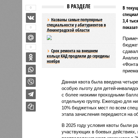
В РАЗДЕЛЕ
В текущ
0
специал
Названы самые популярные
3,4 тыс
специальности у абитуриентов в
показат
0
Ленинградской области
Примеч
бюджет
0
Срок ремонта на внешнем
сдавал
кольце КАД продлили до середины
Анализ
ноября
«Фонта
приема
Данная квота была введена четыре
особую льготу для детей-инвалидо
с более низкими проходными балл
отдельную группу. Ежегодно для них
10% бюджетных мест по всем специ
этапа зачисления передаются на о
В 2025 году условия квоты были р
участвующих в боевых действиях, 