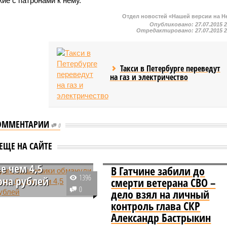
е с патронами к нему.
Отдел новостей «Нашей версии на Н
Опубликовано:
27.07.2015 
Отредактировано:
27.07.2015 
Такси в Петербурге переведут
на газ и электричество
ОММЕНТАРИИ
0
рбурге мошенники
ЕЩЕ НА САЙТЕ
ли пенсионеров
е чем 4,5
В Гатчине забили до
1396
на рублей
смерти ветерана СВО –
0
дело взял на личный
ние дни в Санкт-
контроль глава СКР
ге участились случаи
Александр Бастрыкин
 мошенничества,