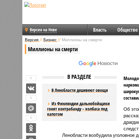
Власть
Общество
Версия на Неве
Версия
//
Бизнес
//
Миллионы на смерти
Миллионы на смерти
В РАЗДЕЛЕ
Молодой
0
наркома
В Ленобласти дешевеют овощи
широкую
состави
0
Из Финляндии дальнобойщики
гонят контрабанду – колбаса под
Об это
капотом
расска
0
драгди
следст
Ленобласти возбудила уголовное д