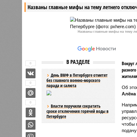
Названы главные мифы на тему летнего отключ
Названы главные мифы на тему ле
В РАЗДЕЛЕ
Вокруг 
0
разного
День ВМФ в Петербурге отметят
жителя
без главного военно-морского
0
парада и салюта
Об эт
Алёна
0
Наприм
Власти поручили сократить
сроки отключения горячей воды в
управл
Петербурге
ресурс
чтобы 
подачу