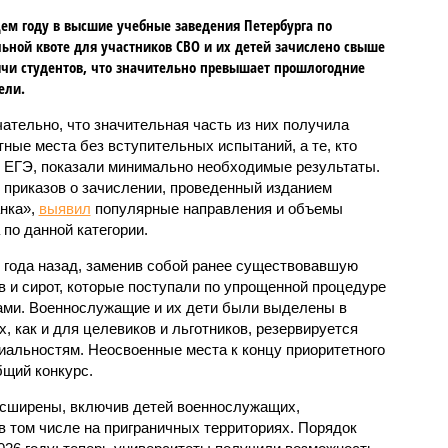
ем году в высшие учебные заведения Петербурга по
ьной квоте для участников СВО и их детей зачислено свыше
ячи студентов, что значительно превышает прошлогодние
ели.
ательно, что значительная часть из них получила
ные места без вступительных испытаний, а те, кто
 ЕГЭ, показали минимально необходимые результаты.
 приказов о зачислении, проведенный изданием
нка»,
выявил
популярные направления и объемы
 по данной категории.
 года назад, заменив собой ранее существовавшую
в и сирот, которые поступали по упрощенной процедуре
ами. Военнослужащие и их дети были выделены в
, как и для целевиков и льготников, резервируется
альностям. Неосвоенные места к концу приоритетного
бщий конкурс.
асширены, включив детей военнослужащих,
в том числе на приграничных территориях. Порядок