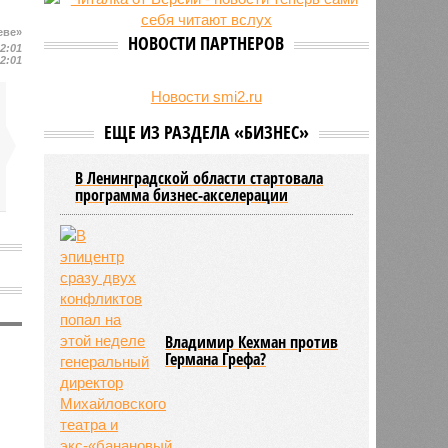
27/07
Оплатить проезд в наземном
транспорте Петербурга можно
еве»
НОВОСТИ ПАРТНЕРОВ
22:01
будет по геолокации
22:01
24/07
Власти поручили сократить сроки
отключения горячей воды в
Новости smi2.ru
Петербурге
ЕЩЕ ИЗ РАЗДЕЛА «БИЗНЕС»
В Ленинградской области стартовала
программа бизнес-акселерации
Владимир Кехман против
Германа Грефа?