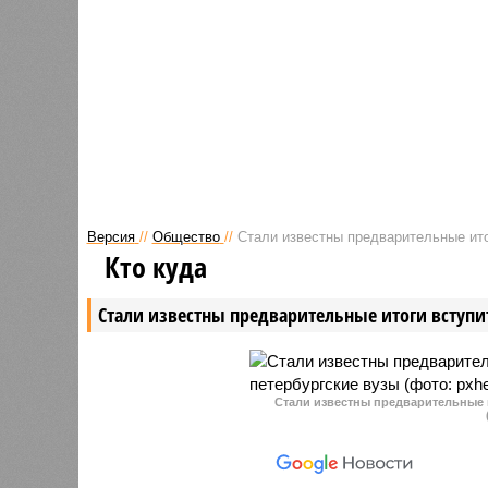
предстоит заплатить свыше
нацеленн
одного миллиона рублей.
ветерано
ведется 
полиция 
поиском 
Версия
//
Общество
//
Стали известны предварительные ито
Кто куда
Стали известны предварительные итоги вступи
Стали известны предварительные 