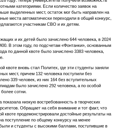
026 году: теперь университеты получили возможность
отными категориями. Если количество заявок на
ьше выделенных мест, остаток мог быть направлен на
нные места автоматически переходили в общий конкурс,
едлагаются участникам СВО и их детям.
ужащих и их детей было зачислено 644 человека, в 2024
 2400. В этом году, по подсчетам «Фонтанки», основанным
рода по данной квоте было зачислено 3383 человека,
е.
й квоте вновь стал Политех, где эти студенты заняли
ных мест, причем 132 человека поступили без
лено 339 человек, из них 164 без вступительных
пиадам было зачислено 292 человека, а по особой
 более сотни.
а показала низкую востребованность в творческих
ситетов. Обращает на себя внимание и тот факт, что
ой квоте продемонстрировали достойные результаты на
на поступление по общему конкурсу на менее
были и студенты с высокими баллами, поступившие в