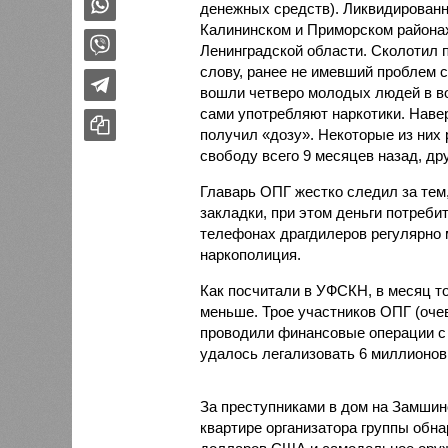
денежных средств). Ликвидирован
Калининском и Приморском районах
Ленинградской области. Сколотил 
слову, ранее не имевший проблем с
вошли четверо молодых людей в воз
сами употребляют наркотики. Наве
получил «дозу». Некоторые из них 
свободу всего 9 месяцев назад, друг
Главарь ОПГ жестко следил за тем
закладки, при этом деньги потреби
телефонах драгдилеров регулярно 
наркополиция.
Как посчитали в УФСКН, в месяц т
меньше. Трое участников ОПГ (очеви
проводили финансовые операции с 
удалось легализовать 6 миллионов 
За преступниками в дом на Замшин
квартире организатора группы обн