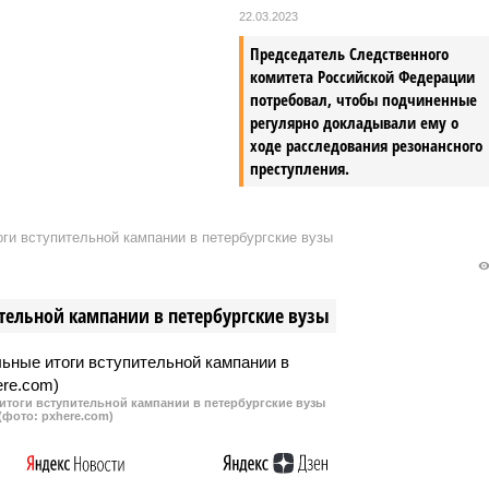
ого на пожилых людей и
22.03.2023
в. Во всех случаях
расследование, и
Председатель Следственного
активно работает над
комитета Российской Федерации
преступников.
потребовал, чтобы подчиненные
регулярно докладывали ему о
ходе расследования резонансного
преступления.
ги вступительной кампании в петербургские вузы
тельной кампании в петербургские вузы
итоги вступительной кампании в петербургские вузы
(фото: pxhere.com)