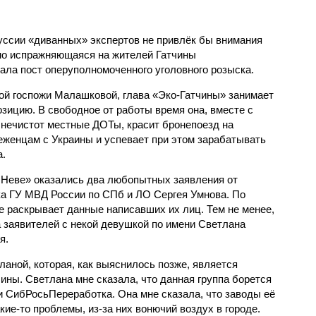
ссии «диванных» экспертов не привлёк бы внимания
но испражняющаяся на жителей Гатчины
ала пост оперуполномоченного уголовного розыска.
ой госпожи Малашковой, глава «Эко-Гатчины» занимает
зицию. В свободное от работы время она, вместе с
нечистот местные ДОТы, красит бронепоезд на
еженцам с Украины и успевает при этом зарабатывать
а.
 Неве» оказались два любопытных заявления от
ка ГУ МВД России по СПб и ЛО Сергея Умнова. По
е раскрывает данные написавших их лиц. Тем не менее,
 заявителей с некой девушкой по имени Светлана
я.
аной, которая, как выяснилось позже, является
ины. Светлана мне сказала, что данная группа борется
и СибРосьПереработка. Она мне сказала, что заводы её
акие-то проблемы, из-за них вонючий воздух в городе.