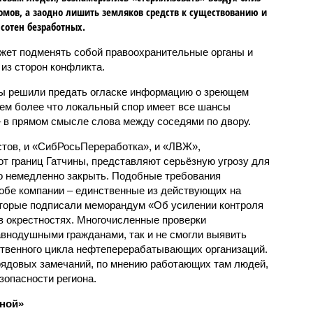
омов, а заодно лишить земляков средств к существованию и
сотен безработных.
ожет подменять собой правоохранительные органы и
из сторон конфликта.
мы решили предать огласке информацию о зреющем
тем более что локальный спор имеет все шансы
– в прямом смысле слова между соседями по двору.
стов, и «СибРосьПереработка», и «ЛВЖ»,
от границ Гатчины, представляют серьёзную угрозу для
но немедленно закрыть. Подобные требования
обе компании – единственные из действующих на
оторые подписали меморандум «Об усилении контроля
в окрестностях. Многочисленные проверки
внодушными гражданами, так и не смогли выявить
твенного цикла нефтеперерабатывающих организаций.
рядовых замечаний, по мнению работающих там людей,
зопасности региона.
дной»