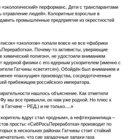
л «экологический» перформанс. Дети с транспарантами
ь отравление людей». Колоритные взрослые в
ыдавить промышленные предприятия из окрестностей
список» «экологов» попали вовсе не все «фабрики
ьПереработка». Почему-то активисты, уверяющие
е химический полигон», не удостоили вниманием
т ядерной физики с его ядерным ускорителем (именно с
ители Гатчины «светятся»). Обойдён был вниманием и
 менее «пахнущие» производства, сосредоточенные
вшей прибежищем российского императора.
бирательности нашлось объяснение. Как отметили
Фу мы все привыкли, он нам уже родной. Но плюс к
в Гатчине – РЕД.) и не только….»
ускоритель вдруг стал «родным», а нефтехранилища –
стов просты: «СибРосьПереработка» производит по
торых в нескольких районах Гатчины стоит стойкий
мечательно, что сие загадочные запахи газа