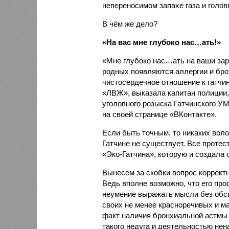
непереносимом запахе газа и голов
В чём же дело?
«На вас мне глубоко нас…ать!»
«Мне глубоко нас…ать на ваши зар
родных появляются аллергии и бро
чистосердечное отношение к гатчи
«ЛВЖ», выказала капитан полиции
уголовного розыска Гатчинского 
на своей странице «ВКонтакте».
Если быть точным, то никаких воло
Гатчине не существует. Все протес
«Эко-Гатчина», которую и создала
Вынесем за скобки вопрос коррект
Ведь вполне возможно, что его пр
неумение выражать мысли без обсц
своих не менее красноречивых и м
факт наличия бронхиальной астмы у
такого недуга и деятельностью нен