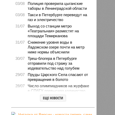
03/08
Полиция проверила цыганские
таборы в Ленинградской области
03/08
Такси в Петербурге переведут на
газ и электричество
31/07
Выход со станции метро
«Театральная» разместят на
площади Темирканова
31/07
Снижение уровня воды в
Ладожском озере почти на метр
ниже нормы объяснили
30/07
Треш-блогера в Петербурге
отправили под стражу за
издевательство над голубем
29/07
Пруды Царского Села спасают от
превращения в болото
28/07
Число олимпиадников на журфаке
в СПбГУ превысило количество
бюджетных мест
ЕЩЕ НОВОСТИ
27/07
Рейды против подростков-
неформалов проведут в городе на
Неве