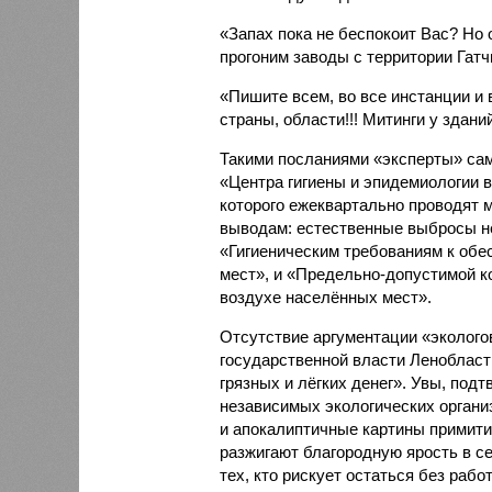
«Запах пока не беспокоит Вас? Но 
прогоним заводы с территории Гат
«Пишите всем, во все инстанции и 
страны, области!!! Митинги у здан
Такими посланиями «эксперты» са
«Центра гигиены и эпидемиологии 
которого ежеквартально проводят 
выводам: естественные выбросы н
«Гигиеническим требованиям к обе
мест», и «Предельно-допустимой 
воздухе населённых мест».
Отсутствие аргументации «эколого
государственной власти Ленобласт
грязных и лёгких денег». Увы, под
независимых экологических органи
и апокалиптичные картины примит
разжигают благородную ярость в с
тех, кто рискует остаться без раб