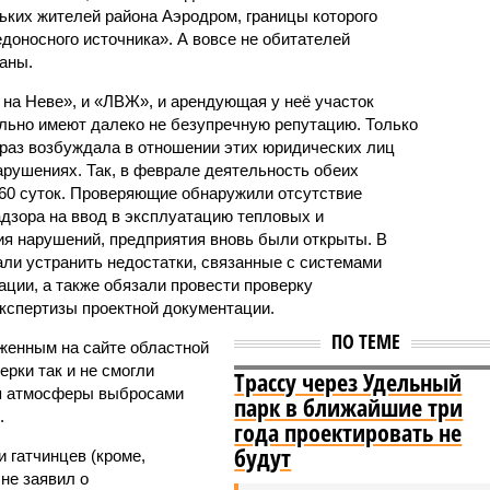
ких жителей района Аэродром, границы которого
едоносного источника». А вовсе не обитателей
аны.
 на Неве», и «ЛВЖ», и арендующая у неё участок
льно имеют далеко не безупречную репутацию. Только
 раз возбуждала в отношении этих юридических лиц
рушениях. Так, в феврале деятельность обеих
60 суток. Проверяющие обнаружили отсутствие
адзора на ввод в эксплуатацию тепловых и
ия нарушений, предприятия вновь были открыты. В
али устранить недостатки, связанные с системами
ции, а также обязали провести проверку
экспертизы проектной документации.
ПО ТЕМЕ
женным на сайте областной
рки так и не смогли
Трассу через Удельный
ия атмосферы выбросами
парк в ближайшие три
.
года проектировать не
будут
 гатчинцев (кроме,
 не заявил о