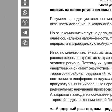
своих д
повесить на «шею» региона несколько 
Разумеется, редакция газеты не м
оказывать давление на какую-либо 
Но ознакомившись с сутью дела, 
очаге социальной напряжённости, 
перерасти в «гражданскую войну» 
Итак, по мнению «зелёных» активи
расположенные в трёхстах метрах 
экологии региона. Поэтому их нуж
«нефтяники» считают безумством: 
территории района предприятий, к
состояния атмосферного воздуха» 
прокуратуры, инициированные нера
радикальных нарушений производс
А закрывать заводы на основании 
– прямой подрыв экономической бе
«…А ядерный реактор, нам – ро