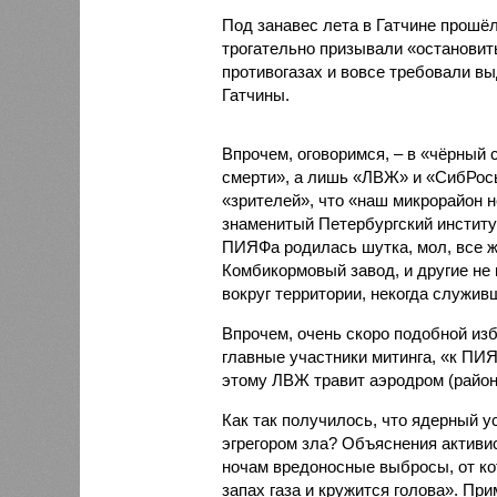
Под занавес лета в Гатчине прошё
трогательно призывали «остановит
противогазах и вовсе требовали в
Гатчины.
Впрочем, оговоримся, – в «чёрный 
смерти», а лишь «ЛВЖ» и «СибРос
«зрителей», что «наш микрорайон н
знаменитый Петербургский институ
ПИЯФа родилась шутка, мол, все ж
Комбикормовый завод, и другие не
вокруг территории, некогда служи
Впрочем, очень скоро подобной из
главные участники митинга, «к ПИЯ
этому ЛВЖ травит аэродром (район 
Как так получилось, что ядерный 
эгрегором зла? Объяснения активи
ночам вредоносные выбросы, от ко
запах газа и кружится голова». При