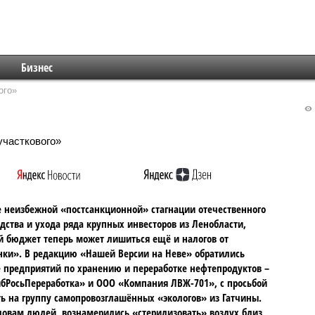
Бизнес
ого»
 неизбежной «постсанкционной» стагнации отечественного
дства и ухода ряда крупных инвесторов из Ленобласти,
 бюджет теперь может лишиться ещё и налогов от
ки». В редакцию «Нашей Версии на Неве» обратились
 предприятий по хранению и переработке нефтепродуктов –
бРосьПереработка» и ООО «Компания ЛВЖ-701», с просьбой
ь на группу самопровозглашённых «экологов» из Гатчины.
словам людей, вознамерились «стерилизовать» воздух близ