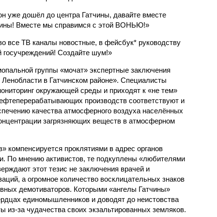
он уже дошёл до центра Гатчины, давайте вместе
чины! Вместе мы справимся с этой ВОНЬЮ!»
во все ТВ каналы новостные, в фейсбук* руководству
ий госучреждений! Создайте шум!»
мопальной группы «мочат» экспертные заключения
в Ленобласти в Гатчинском районе». Специалисты
мониторинг окружающей среды и приходят к «не тем»
ефтеперерабатывающих производств соответствуют и
спечению качества атмосферного воздуха населённых
концентрации загрязняющих веществ в атмосферном
в» компенсируется проклятиями в адрес органов
и. По мнению активистов, те подкуплены «любителями
тверждают этот тезис не заключения врачей и
заций, а огромное количество восклицательных знаков
ивных демотиваторов. Которыми «ангелы Гатчины»
ердцах единомышленников и доводят до неистовства
оты из-за чудачества своих экзальтированных земляков.