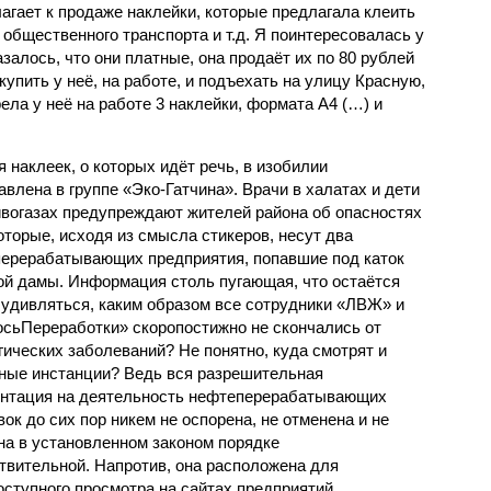
агает к продаже наклейки, которые предлагала клеить
 общественного транспорта и т.д. Я поинтересовалась у
залось, что они платные, она продаёт их по 80 рублей
купить у неё, на работе, и подъехать на улицу Красную,
рела у неё на работе 3 наклейки, формата А4 (…) и
я наклеек, о которых идёт речь, в изобилии
авлена в группе «Эко-Гатчина». Врачи в халатах и дети
ивогазах предупреждают жителей района об опасностях
которые, исходя из смысла стикеров, несут два
ерерабатывающих предприятия, попавшие под каток
ой дамы. Информация столь пугающая, что остаётся
 удивляться, каким образом все сотрудники «ЛВЖ» и
сьПереработки» скоропостижно не скончались от
гических заболеваний? Не понятно, куда смотрят и
ные инстанции? Ведь вся разрешительная
нтация на деятельность нефтеперерабатывающих
вок до сих пор никем не оспорена, не отменена и не
на в установленном законом порядке
твительной. Напротив, она расположена для
ступного просмотра на сайтах предприятий.