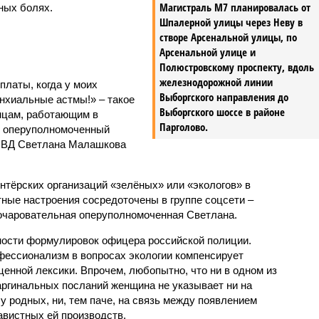
Магистраль М7 планировалась от
ных болях.
Шпалерной улицы через Неву в
створе Арсенальной улицы, по
Арсенальной улице и
Полюстровскому проспекту, вдоль
железнодорожной линии
платы, когда у моих
Выборгского направления до
нхиальные астмы!» – такое
Выборгского шоссе в районе
нцам, работающим в
Парголово.
, оперуполномоченный
УМВД Светлана Малашкова
нтёрских организаций «зелёных» или «экологов» в
тные настроения сосредоточены в группе соцсети –
 очаровательная оперуполномоченная Светлана.
ности формулировок офицера российской полиции.
офессионализм в вопросах экологии компенсирует
енной лексики. Впрочем, любопытно, что ни в одном из
аргинальных посланий женщина не указывает ни на
 родных, ни, тем паче, на связь между появлением
авистных ей производств.