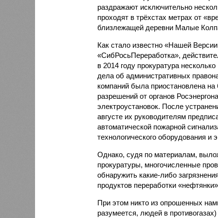
раздражают исключительно несколь
проходят в трёхстах метрах от «вр
близлежащей деревни Малые Колп
Как стало известно «Нашей Версии
«СибРосьПереработка», действите
в 2014 году прокуратура несколько
дела об административных правона
компаний была приостановлена на 
разрешений от органов Росэнергон
электроустановок. После устранен
августе их руководителям предпис
автоматической пожарной сигнализа
технологического оборудования и 
Однако, судя по материалам, выло
прокуратуры, многочисленные прове
обнаружить какие-либо загрязнен
продуктов переработки «нефтянки»
При этом никто из опрошенных нами
разумеется, людей в противогазах)