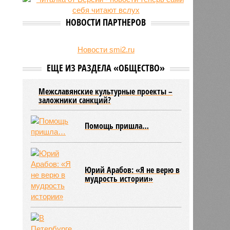
27/07
Оплатить проезд в наземном
транспорте Петербурга можно
НОВОСТИ ПАРТНЕРОВ
будет по геолокации
24/07
Власти поручили сократить сроки
отключения горячей воды в
Новости smi2.ru
Петербурге
ЕЩЕ ИЗ РАЗДЕЛА «ОБЩЕСТВО»
Межславянские культурные проекты –
заложники санкций?
Помощь пришла…
Юрий Арабов: «Я не верю в
мудрость истории»