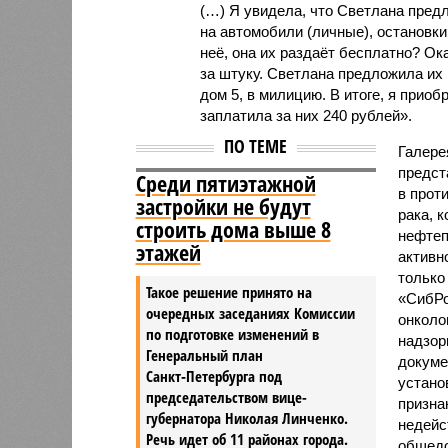
(…) Я увидела, что Светлана предл
на автомобили (личные), остановки
неё, она их раздаёт бесплатно? Ока
за штуку. Светлана предложила их 
дом 5, в милицию. В итоге, я приоб
заплатила за них 240 рублей».
ПО ТЕМЕ
Галере
предст
Среди пятиэтажной
в прот
застройки не будут
рака, 
строить дома выше 8
нефтеп
этажей
активн
только
Такое решение принято на
«СибРо
очередных заседаниях Комиссии
онколо
по подготовке изменений в
надзор
Генеральный план
докуме
Санкт‑Петербурга под
устано
председательством вице-
призна
губернатора Николая Линченко.
недейс
Речь идет об 11 районах города.
общедо