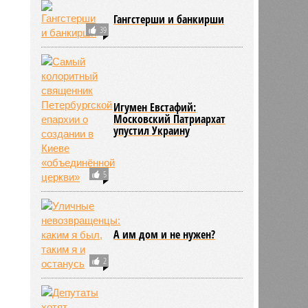
Гангстерши и банкирши
39
Игумен Евстафий:
Московский Патриархат
упустил Украину
5
А им дом и не нужен?
2