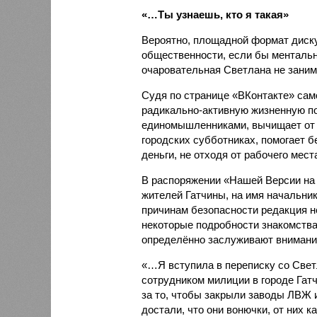
«…Ты узнаешь, кто я такая»
Вероятно, площадной формат диску
общественности, если бы менталь
очаровательная Светлана не заним
Судя по странице «ВКонтакте» сам
радикально-активную жизненную по
единомышленниками, вычищает от 
городских субботниках, помогает б
деньги, не отходя от рабочего мест
В распоряжении «Нашей Версии на
жителей Гатчины, на имя начальни
причинам безопасности редакция н
некоторые подробности знакомства
определённо заслуживают внимани
«…Я вступила в переписку со Светл
сотрудником милиции в городе Гатч
за то, чтобы закрыли заводы ЛВЖ 
достали, что они вонючки, от них к