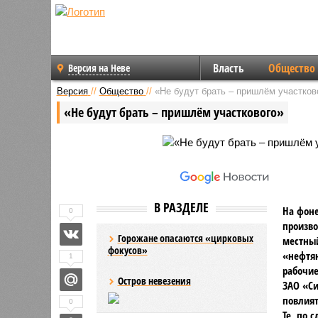
Власть
Общество
Версия на Неве
Версия
//
Общество
//
«Не будут брать – пришлём участков
«Не будут брать – пришлём участкового»
В РАЗДЕЛЕ
На фоне
0
произво
Горожане опасаются «цирковых
местный
фокусов»
«нефтян
1
рабочие
Остров невезения
ЗАО «Си
повлият
0
Те, по 