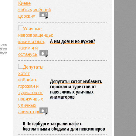
5
А им дом и не нужен?
нова
19:20
2
19:20
Депутаты хотят избавить
горожан и туристов от
навязчивых уличных
аниматоров
1
В Петербурге закрыли кафе с
бесплатными обедами для пенсионеров