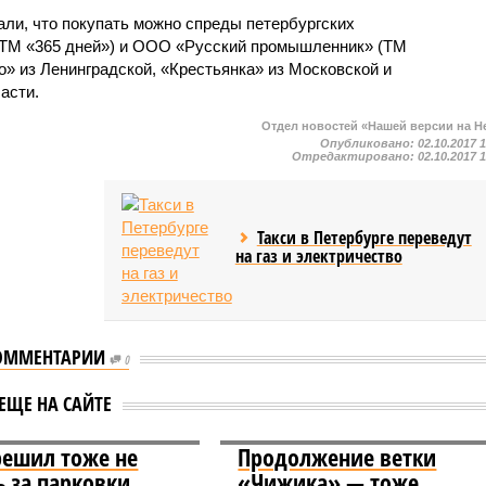
ли, что покупать можно спреды петербургских
ТМ «365 дней») и ООО «Русский промышленник» (ТМ
» из Ленинградской, «Крестьянка» из Московской и
асти.
Отдел новостей «Нашей версии на Н
Опубликовано:
02.10.2017 
Отредактировано:
02.10.2017 
Такси в Петербурге переведут
на газ и электричество
ОММЕНТАРИИ
0
ЕЩЕ НА САЙТЕ
решил тоже не
Продолжение ветки
ь за парковки
«Чижика» — тоже