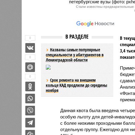
Стали известны предварительные 
В РАЗДЕЛЕ
В текущ
0
специал
Названы самые популярные
3,4 тыс
специальности у абитуриентов в
показат
0
Ленинградской области
Примеч
бюджет
0
Срок ремонта на внешнем
сдавал
кольце КАД продлили до середины
Анализ
ноября
«Фонта
приема
Данная квота была введена четыре
особую льготу для детей-инвалидо
с более низкими проходными балл
отдельную группу. Ежегодно для них