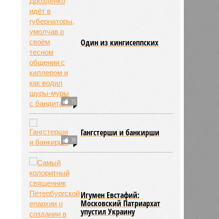
Один из кингисеппских
15
Гангстерши и банкирши
39
Игумен Евстафий:
Московский Патриархат
упустил Украину