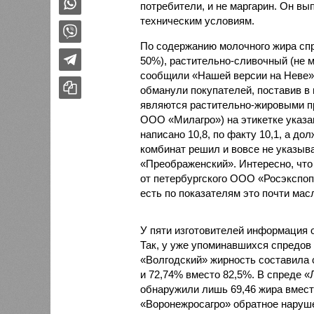
потребители, и не маргарин. Он вы
техническим условиям.
По содержанию молочного жира спр
50%), растительно-сливочный (не м
сообщили «Нашей версии на Неве»
обманули покупателей, поставив в 
являются растительно-жировыми пр
ООО «Милагро») на этикетке указан
написано 10,8, по факту 10,1, а д
комбинат решил и вовсе не указыв
«Преображенский». Интересно, что
от петербургского ООО «Росэкспопр
есть по показателям это почти мас
У пяти изготовителей информация 
Так, у уже упоминавшихся спредов
«Волгодский» жирность составила 
и 72,74% вместо 82,5%. В спреде 
обнаружили лишь 69,46 жира вмест
«Воронежросагро» обратное наруше