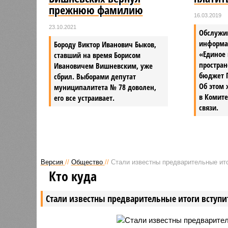
прежнюю фамилию
16.03.2019
23.10.2021
Обслужи
информа
Бороду Виктор Иванович Быков,
«Единое 
ставший на время Борисом
простран
Ивановичем Вишневским, уже
бюджет П
сбрил. Выборами депутат
Об этом 
муниципалитета № 78 доволен,
в Комит
его все устраивает.
связи.
Версия
//
Общество
//
Стали известны предварительные ито
Кто куда
Стали известны предварительные итоги вступи