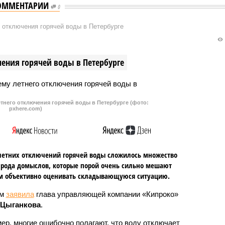
ОММЕНТАРИИ
0
 отключения горячей воды в Петербурге
ения горячей воды в Петербурге
тнего отключения горячей воды в Петербурге (фото:
pxhere.com)
летних отключений горячей воды сложилось множество
 рода домыслов, которые порой очень сильно мешают
м объективно оценивать складывающуюся ситуацию.
ом
заявила
глава управляющей компании «Кипроко»
 Цыганкова
.
ер, многие ошибочно полагают, что воду отключает