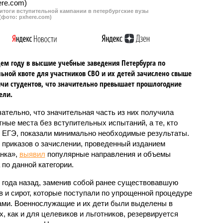
итоги вступительной кампании в петербургские вузы
(фото: pxhere.com)
ем году в высшие учебные заведения Петербурга по
ьной квоте для участников СВО и их детей зачислено свыше
ячи студентов, что значительно превышает прошлогодние
ели.
ательно, что значительная часть из них получила
ные места без вступительных испытаний, а те, кто
 ЕГЭ, показали минимально необходимые результаты.
 приказов о зачислении, проведенный изданием
нка»,
выявил
популярные направления и объемы
 по данной категории.
 года назад, заменив собой ранее существовавшую
в и сирот, которые поступали по упрощенной процедуре
ами. Военнослужащие и их дети были выделены в
, как и для целевиков и льготников, резервируется