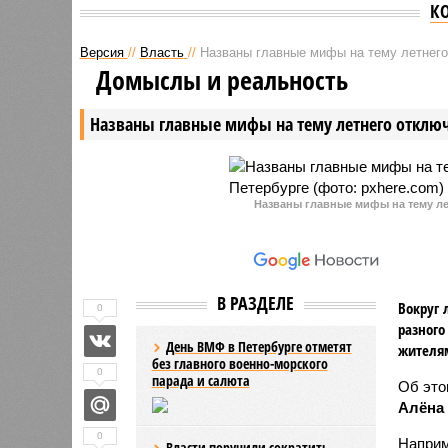
К
Версия
//
Власть
//
Названы главные мифы на тему летнего
Домыслы и реальность
Названы главные мифы на тему летнего отключ
Названы главные мифы на тему ле
В РАЗДЕЛЕ
Вокруг 
0
разного
День ВМФ в Петербурге отметят
жителя
без главного военно-морского
0
парада и салюта
Об эт
Алёна
0
Наприм
Власти поручили сократить