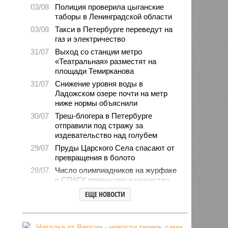
03/08
Полиция проверила цыганские
таборы в Ленинградской области
03/08
Такси в Петербурге переведут на
газ и электричество
31/07
Выход со станции метро
«Театральная» разместят на
площади Темирканова
31/07
Снижение уровня воды в
Ладожском озере почти на метр
ниже нормы объяснили
30/07
Треш-блогера в Петербурге
отправили под стражу за
издевательство над голубем
29/07
Пруды Царского Села спасают от
превращения в болото
28/07
Число олимпиадников на журфаке
в СПбГУ превысило количество
бюджетных мест
ЕЩЕ НОВОСТИ
27/07
Рейды против подростков-
неформалов проведут в городе на
Неве