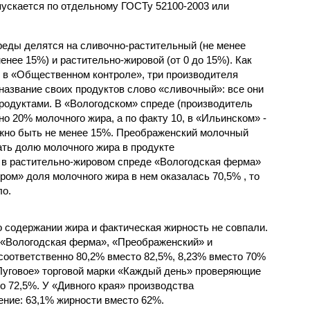
пускается по отдельному ГОСТу 52100-2003 или
еды делятся на сливочно-растительный (не менее
енее 15%) и растительно-жировой (от 0 до 15%). Как
 в «Общественном контроле», три производителя
название своих продуктов слово «сливочный»: все они
одуктами. В «Вологодском» спреде (производитель
о 20% молочного жира, а по факту 10, в «Ильинском» -
олжно быть не менее 15%. Преображенский молочный
ать долю молочного жира в продукте
 в растительно-жировом спреде «Вологодская ферма»
ом» доля молочного жира в нем оказалась 70,5% , то
ло.
о содержании жира и фактическая жирность не совпали.
 «Вологодская ферма», «Преображенский» и
соответственно 80,2% вместо 82,5%, 8,23% вместо 70%
«Луговое» торговой марки «Каждый день» проверяющие
о 72,5%. У «Дивного края» производства
ние: 63,1% жирности вместо 62%.