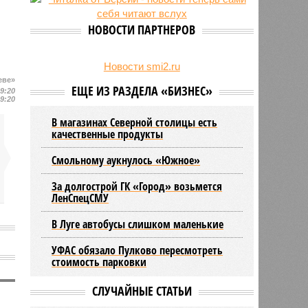
27/07
Оплатить проезд в наземном
транспорте Петербурга можно
НОВОСТИ ПАРТНЕРОВ
будет по геолокации
24/07
Власти поручили сократить сроки
отключения горячей воды в
Новости smi2.ru
Петербурге
еве»
ЕЩЕ ИЗ РАЗДЕЛА «БИЗНЕС»
19:20
19:20
В магазинах Северной столицы есть
качественные продукты
Смольному аукнулось «Южное»
За долгострой ГК «Город» возьмется
ЛенСпецСМУ
В Луге автобусы слишком маленькие
УФАС обязало Пулково пересмотреть
стоимость парковки
СЛУЧАЙНЫЕ СТАТЬИ