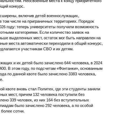
альностям. Неосвоенные места к концу приоритетного
бщий конкурс.
асширены, включив детей военнослужащих,
в том числе на приграничных территориях. Порядок
026 году: теперь университеты получили возможность
отными категориями. Если количество заявок на
ьше выделенных мест, остаток мог быть направлен на
нные места автоматически переходили в общий конкурс,
едлагаются участникам СВО и их детям.
ужащих и их детей было зачислено 644 человека, в 2024
 2400. В этом году, по подсчетам «Фонтанки», основанным
рода по данной квоте было зачислено 3383 человека,
е.
й квоте вновь стал Политех, где эти студенты заняли
ных мест, причем 132 человека поступили без
лено 339 человек, из них 164 без вступительных
пиадам было зачислено 292 человека, а по особой
 более сотни.