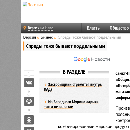
Власть
Общество
Версия на Неве
Версия
//
Бизнес
//
Спреды тоже бывают поддельными
Спреды тоже бывают поддельными
В РАЗДЕЛЕ
Санкт-П
1
«Общест
Застройщики стремятся внутрь
«Петерб
КАДа
магазин
0
информа
Из Западного Мурино ларьки
так и не вывезли
Произв
0
поясни
контрол
комбинированный жировой продукт 