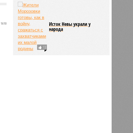
Исток Невы украли у
1610
народа
13