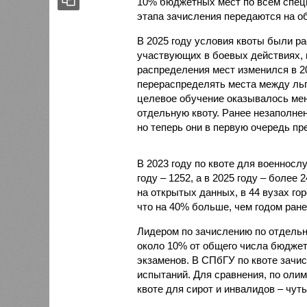
10% бюджетных мест по всем специ
этапа зачисления передаются на о
В 2025 году условия квоты были р
участвующих в боевых действиях, 
распределения мест изменился в 2
перераспределять места между льг
целевое обучение оказывалось мен
отдельную квоту. Ранее незаполне
но теперь они в первую очередь пр
В 2023 году по квоте для военносл
году – 1252, а в 2025 году – более
на открытых данных, в 44 вузах го
что на 40% больше, чем годом ране
Лидером по зачислению по отдельно
около 10% от общего числа бюджет
экзаменов. В СПбГУ по квоте зачис
испытаний. Для сравнения, по олим
квоте для сирот и инвалидов – чуть