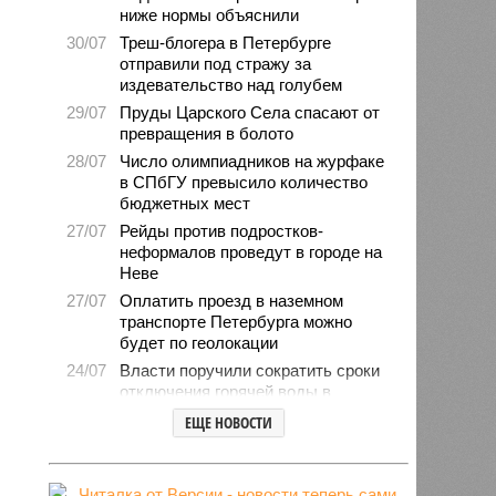
ниже нормы объяснили
30/07
Треш-блогера в Петербурге
отправили под стражу за
издевательство над голубем
29/07
Пруды Царского Села спасают от
превращения в болото
28/07
Число олимпиадников на журфаке
в СПбГУ превысило количество
бюджетных мест
27/07
Рейды против подростков-
неформалов проведут в городе на
Неве
27/07
Оплатить проезд в наземном
транспорте Петербурга можно
будет по геолокации
24/07
Власти поручили сократить сроки
отключения горячей воды в
Петербурге
ЕЩЕ НОВОСТИ
24/07
День ВМФ в Петербурге отметят
без главного военно-морского
парада и салюта