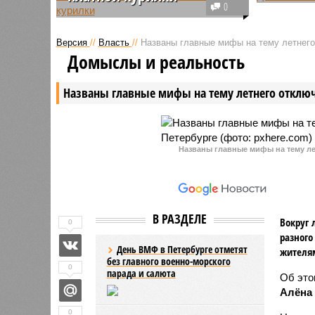
На этот 
0
В пресс-службе аэропорта
празднов
отреагировали на появившиеся
морского
Версия
//
Власть
//
Названы главные мифы на тему летнего
накануне в сети кадры с
Петербур
Домыслы и реальность
конфликтующими пассажирами,
масштабн
которые были недовольны
например
Названы главные мифы на тему летнего отключ
новыми правилами посещения
курилки.
Названы главные мифы на тему ле
В РАЗДЕЛЕ
Вокруг 
0
разного
День ВМФ в Петербурге отметят
жителя
без главного военно-морского
0
парада и салюта
Об эт
Алёна
0