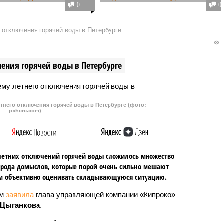
раз программа
В Пулково за посещение
0
ания дня Военно-
курительной комнаты решили
 флота в Санкт-
брать деньги. Существовавшая
 отключения горячей воды в Петербурге
ге планируется не такой
ранее бесплатная зона для
ой, как это было,
курения ликвидирована, а вход 
, в прошлом году.
новую стоит 500 рублей.
ения горячей воды в Петербурге
тнего отключения горячей воды в Петербурге (фото:
pxhere.com)
летних отключений горячей воды сложилось множество
 рода домыслов, которые порой очень сильно мешают
м объективно оценивать складывающуюся ситуацию.
ом
заявила
глава управляющей компании «Кипроко»
 Цыганкова
.