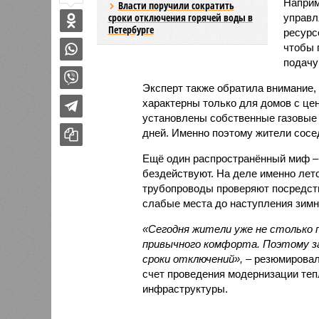
Наприм
Власти поручили сократить
сроки отключения горячей воды в
управл
Петербурге
ресурс
чтобы 
подачу
Эксперт также обратила внимание,
характерны только для домов с це
установлены собственные газовые 
дней. Именно поэтому жители сосе
Ещё один распространённый миф –
бездействуют. На деле именно лет
трубопроводы проверяют посредст
слабые места до наступления зимн
«Сегодня жители уже не столько п
привычного комфорта. Поэтому за
сроки отключений»,
– резюмировал
счет проведения модернизации те
инфраструктуры.