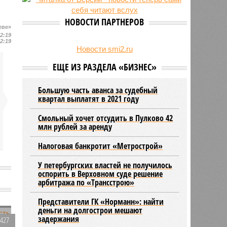
23/07
Новую категорию водительских
прав предложили ввести в
НОВОСТИ ПАРТНЕРОВ
Петербурге
еве»
22:19
22/07
Ленинградская область вошла в
22:19
число опасных регионов по
Новости smi2.ru
клещевому энцефалиту
ЕЩЕ ИЗ РАЗДЕЛА «БИЗНЕС»
Большую часть аванса за судебный
квартал выплатят в 2021 году
Смольный хочет отсудить в Пулково 42
млн рублей за аренду
Налоговая банкротит «Метрострой»
У петербургских властей не получилось
оспорить в Верховном суде решение
арбитража по «Трансстрою»
Представители ГК «Норманн»: найти
деньги на долгострои мешают
задержания
2427