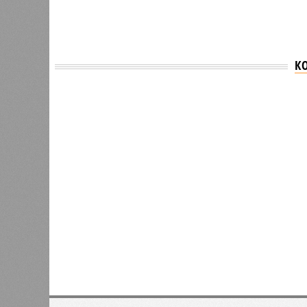
К
Версия
//
Власть
//
В Северной столице готовятся к создан
Не только подземка
В Северной столице готовятся к созданию назе
В Северной столице готовятся 
губернатора 
В РАЗДЕЛЕ
Развити
0
направл
Из Петербурга в Калининград
занимае
планируют запустить морской