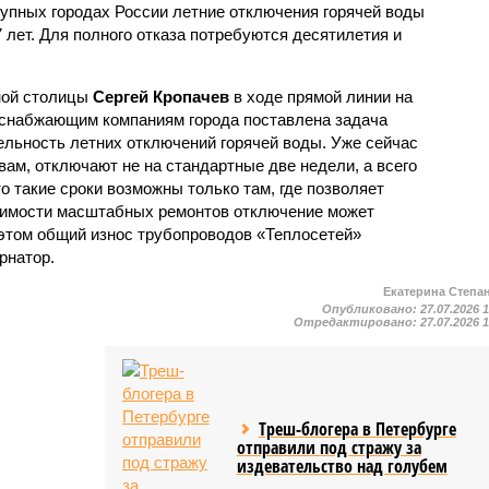
рупных городах России летние отключения горячей воды
7 лет. Для полного отказа потребуются десятилетия и
ной столицы
Сергей Кропачев
в ходе прямой линии на
оснабжающим компаниям города поставлена задача
льность летних отключений горячей воды. Уже сейчас
овам, отключают не на стандартные две недели, а всего
то такие сроки возможны только там, где позволяет
одимости масштабных ремонтов отключение может
этом общий износ трубопроводов «Теплосетей»
рнатор.
Екатерина Степа
Опубликовано:
27.07.2026 
Отредактировано:
27.07.2026 
Треш-блогера в Петербурге
отправили под стражу за
издевательство над голубем