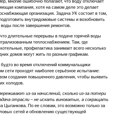
ер, многие ошибочно полагают, что воду отключает
яющая компания, хотя на самом деле это делает
оснабжающая организация. Задача УК состоит в том,
подготовить внутридомовые системы и возобновить
 воды после завершения ремонтов.
 что длительные перерывы в подаче горячей воды
нтрализованным теплоснабжением. Там, где
котельные, профилактика занимает всего несколько
дних домов могут жить по разным графикам.
 будто во время отключений коммунальщики
ом сети проходят наиболее серьёзное испытание:
вом создания повышенного давления, чтобы выявить
их холодов.
ереживают из-за начислений, сколько из-за потери
дача отрасли – не искать виноватых, а сокращать
а Цыганкова. По ее словам, это возможно только за
пловых сетей и обновлению существующей