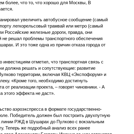
ем более, что то, что хорошо для Москвы, В
ается.
ланировал увеличить автобусное сообщение (самый
опорту легкорельсовый трамвай или метро (самый
и Российские железные дороги, правда, они
ый не решал проблемы транспортного обеспечения
арах. И это тоже одна из причин отказа города от
 инвестициям отметил, что транспортная связь с
чи должна решать и сопутствующие: развитие
Пулково территории, включая КВЦ «Экспофорум» и
еку. «Кроме того, необходимо достигнуть
 от реализации проекта, – говорят чиновники. - А
а этого эффекта не даст».
льство аэроэкспресса в формате государственно-
июле. Победитель должен был построить двухпутную
т линии РЖД в Шушарах до Пулково с вокзальным
у. Теперь же подробный анализ всех ранее