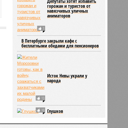
Депутаты хотят избавить
горожан и туристов от
навязчивых уличных
аниматоров
1
В Петербурге закрыли кафе с
бесплатными обедами для пенсионеров
2027
Исток Невы украли у
народа
13
10
Глушков