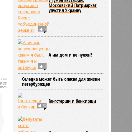
Игумен Евстафий:
Московский Патриархат
упустил Украину
5
А им дом и не нужен?
2
Селедка может быть опасна для жизни
нова
петербуржцев
18:25
18:25
Гангстерши и банкирши
38