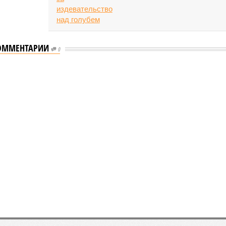
ОММЕНТАРИИ
0
ию наземного метро
много метро
к созданию наземного метро (фото: Telegram-канал
Петербурга Александра Беглова)
е Санкт-Петербурга включает в себя несколько ключевых
ений в сфере транспорта, среди которых особое место
т создание системы наземного метро.