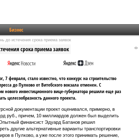
Бизнес
нь до истечения срока приема заявок
стечения срока приема заявок
рг, 7 февраля, стало известно, что конкурс на строительство
пресса до Пулково от Витебского вокзала отменен. С
м нового инвестиционного вице-губернатора решили еще раз
ать целесообразность данного проекта.
урсной документации проект оценивался, примерно, в
лрд руб., причем, 10 миллиардов должен был выделить
 Опытный финансист Эдуард Батанов решил
реть другие альтернативные варианты транспортировки
иров в Пулково, а уже после этого принимать решение,