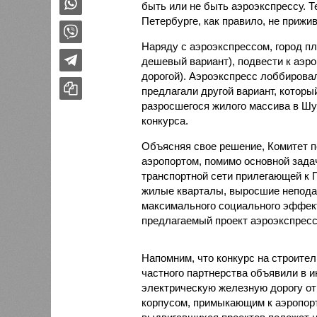
быть или не быть аэроэкспрессу. Т
Петербурге, как правило, не прижив
Наряду с аэроэкспрессом, город п
дешевый вариант), подвести к аэр
дорогой). Аэроэкспресс лоббировал
предлагали другой вариант, котор
разросшегося жилого массива в Шуш
конкурса.
Объясняя свое решение, Комитет по
аэропортом, помимо основной зада
транспортной сети прилегающей к 
жилые кварталы, выросшие неподал
максимального социального эффекта
предлагаемый проект аэроэкспресс
Напомним, что конкурс на строите
частного партнерства объявили в 
электрическую железную дорогу о
корпусом, примыкающим к аэропорт