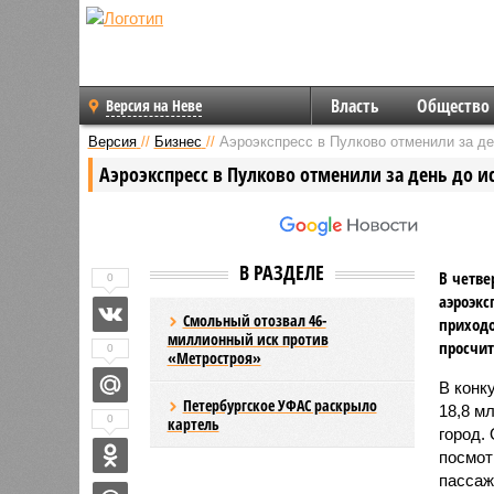
Власть
Общество
Версия на Неве
Версия
//
Бизнес
//
Аэроэкспресс в Пулково отменили за де
Аэроэкспресс в Пулково отменили за день до и
В РАЗДЕЛЕ
В четве
0
аэроэкс
Смольный отозвал 46-
приходо
миллионный иск против
просчит
0
«Метростроя»
В конк
Петербургское УФАС раскрыло
18,8 м
0
картель
город.
посмот
пассаж