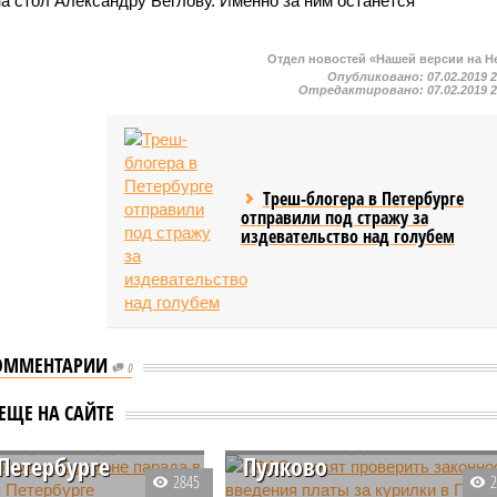
а стол Александру Беглову. Именно за ним останется
Отдел новостей «Нашей версии на Н
Опубликовано:
07.02.2019 
Отредактировано:
07.02.2019 
Треш-блогера в Петербурге
отправили под стражу за
издевательство над голубем
ОММЕНТАРИИ
0
УФАС просят проверить
общили об
законность введения
ЕЩЕ НА САЙТЕ
 парада в День
платы за курилки в
Петербурге
Пулково
2845