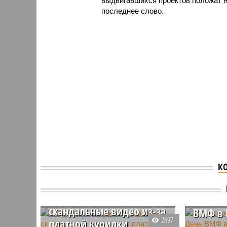
выдвигавшихся проектов положат н
последнее слово.
К
В Пулково
СМИ со
прокомментировали
отмене
скандальные видео из-за
ВМФ в 
2697
платной курилки