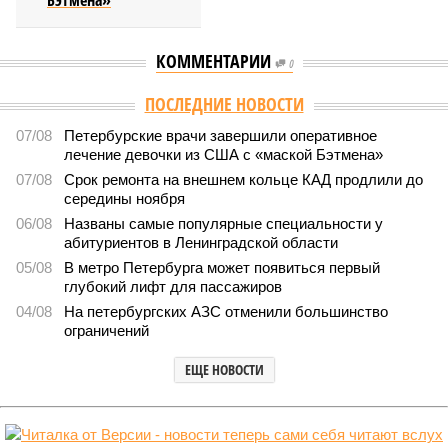
Бэтмена»
КОММЕНТАРИИ
0
Версия
//
Власть
//
Названы главные мифы на тему летнего отключения
горячей воды в Петербурге
1678
Домыслы и реальность
Названы главные мифы на тему летнего отключения
горячей воды в Петербурге
Названы главные мифы на тему летнего отключения горячей воды в
Петербурге (фото: pxhere.com)
Вокруг летних отключений горячей воды сложилось множество
разного рода домыслов, которые порой очень сильно мешают
жителям объективно оценивать складывающуюся ситуацию.