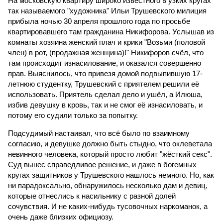
На московскую квартиру широко известного в узких кругах
так называемого "художника" Ильи Трушевского милиция
прибыла ночью 30 апреля прошлого года по просьбе
квартировавшего там гражданина Никифорова. Услышав из
комнаты хозяина женский плач и крики "Возьми (половой
член) в рот, (продажная женщина)!" Никифоров счёл, что
там происходит изнасилование, и оказался совершенно
прав. Выяснилось, что привезя домой подвыпившую 17-
летнюю студентку, Трушевский с приятелем решили её
использовать. Приятель сделал дело и ушёл, а Илюша,
избив девушку в кровь, так и не смог её изнасиловать, и
потому его судили только за попытку.
Подсудимый настаивал, что всё было по взаимному
согласию, и девушке должно быть стыдно, что оклеветала
невинного человека, который просто любит "жёсткий секс".
Суд вынес справедливое решение, и даже в богемных
кругах защитников у Трушевского нашлось немного. Но, как
ни парадоксально, обнаружилось несколько дам и девиц,
которые отнеслись к насильнику с разной долей
сочувствия. И не каких-нибудь тусовочных наркоманок, а
очень даже близких официозу.