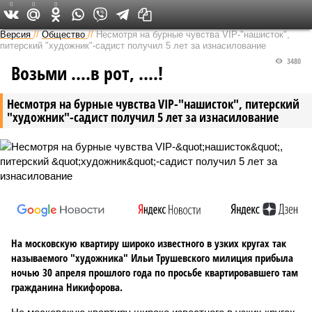
0
0
0
Версия на Неве
Версия
//
Общество
//
Несмотря на бурные чувства VIP-"нашисток",
питерский "художник"-садист получил 5 лет за изнасилование
3480
Возьми ....в рот, ....!
Несмотря на бурные чувства VIP-"нашисток", питерский
"художник"-садист получил 5 лет за изнасилование
На московскую квартиру широко известного в узких кругах так
называемого "художника" Ильи Трушевского милиция прибыла
ночью 30 апреля прошлого года по просьбе квартировавшего там
гражданина Никифорова.