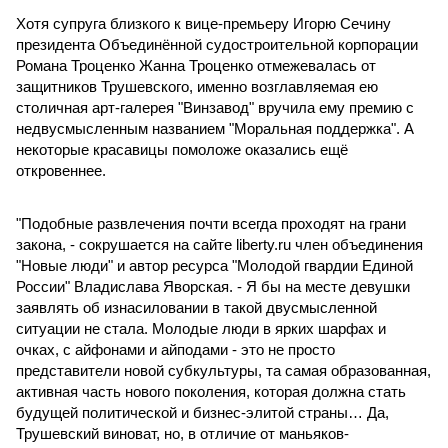
Хотя супруга близкого к вице-премьеру Игорю Сечину
президента Объединённой судостроительной корпорации
Романа Троценко Жанна Троценко отмежевалась от
защитников Трушевского, именно возглавляемая ею
столичная арт-галерея "Винзавод" вручила ему премию с
недвусмысленным названием "Моральная поддержка". А
некоторые красавицы помоложе оказались ещё
откровеннее.
"Подобные развлечения почти всегда проходят на грани
закона, - сокрушается на сайте liberty.ru член объединения
"Новые люди" и автор ресурса "Молодой гвардии Единой
России" Владислава Яворская. - Я бы на месте девушки
заявлять об изнасиловании в такой двусмысленной
ситуации не стала. Молодые люди в ярких шарфах и
очках, с айфонами и айподами - это не просто
представители новой субкультуры, та самая образованная,
активная часть нового поколения, которая должна стать
будущей политической и бизнес-элитой страны… Да,
Трушевский виноват, но, в отличие от маньяков-