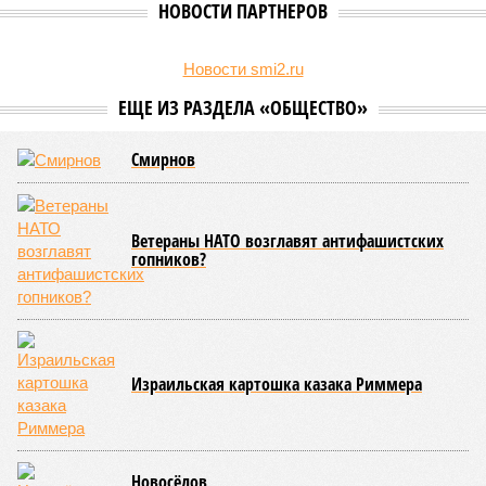
Об этом
заявила
глава управляющей компании «Кипроко»
Алёна Цыганкова
.
Например, многие ошибочно полагают, что воду отключает
управляющая компания, хотя на самом деле это делает
ресурсоснабжающая организация. Задача УК состоит в
том, чтобы подготовить внутридомовые системы и
возобновить подачу воды после завершения ремонтов.
Эксперт также обратила внимание, что длительные
перерывы в подаче горячей воды характерны только для
домов с централизованным теплоснабжением. Там, где
установлены собственные газовые котельные,
профилактика занимает всего несколько дней. Именно
поэтому жители соседних домов могут жить по разным
графикам.
Ещё один распространённый миф – будто во время
отключений коммунальщики бездействуют. На деле именно
летом сети проходят наиболее серьёзное испытание:
трубопроводы проверяют посредством создания