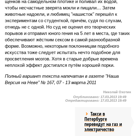
щенков на самодельном плотике и поливал их водой,
чтобы несчастные зверята мокли и пищали… Затем
животные надоели, и любимец "нашисток" перешёл к
экспериментам со студенткой, причём, судя по слухам,
отнюдь не с одной. Но суд не оценил его творческих
порывов и отправил юного гения на 5 лет в места, где таких
обеспечивают жёстким сексом в самой разнообразной
форме. Возможно, некоторым поклонницам подобного
искусства тоже следует испытать нечто подобное для
просветления мозгов. Хотя в старые добрые времена
неплохой эффект достигался путём хорошей порки.
Полный вариант текста напечатан в газете "Наша
Версия на Неве" № 167, 07 - 13 марта 2011
Николай Охотин
Опубликовано:
17.03.2013 19:49
Отредактировано:
17.03.2013 19:49
Такси в
Петербурге
переведут на газ и
электричество