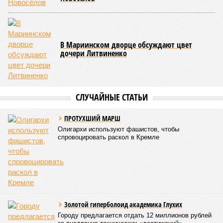
повышенного давления, чтобы выявить слабые места до
наступления зимних холодов.
«Сегодня жители уже не столько переживают из-за
начислений, сколько из-за потери привычного комфорта.
Поэтому задача отрасли – не искать виноватых, а
сокращать сроки отключений»,
– резюмировала
Цыганкова. По ее словам, это возможно только за счет
проведения модернизации тепловых сетей и обновлению
существующей инфраструктуры.
Ранее в Госдуме отмечали, что в крупных городах России
летние отключения горячей воды частично могут исчезнуть
через 5–7 лет. Для полного отказа потребуются
десятилетия и замена 70–80% изношенных труб.
Напомним, вице-губернатор Северной столицы
Сергей
Кропачев
в ходе прямой линии на прошлой неделе
заявил
, что теплоснабжающим компаниям города
поставлена задача максимально сократить
продолжительность летних отключений горячей воды. Уже