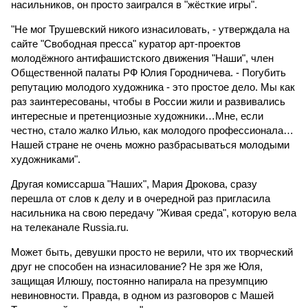
насильников, он просто заигрался в "жёсткие игры".
"Не мог Трушевский никого изнасиловать, - утверждала на
сайте "Свободная пресса" куратор арт-проектов
молодёжного антифашистского движения "Наши", член
Общественной палаты РФ Юлия Городничева. - Погубить
репутацию молодого художника - это простое дело. Мы как
раз заинтересованы, чтобы в России жили и развивались
интересные и претенциозные художники…Мне, если
честно, стало жалко Илью, как молодого профессионала…
Нашей стране не очень можно разбрасываться молодыми
художниками".
Другая комиссарша "Наших", Мария Дрокова, сразу
перешла от слов к делу и в очередной раз пригласила
насильника на свою передачу "Живая среда", которую вела
на телеканале Russia.ru.
Может быть, девушки просто не верили, что их творческий
друг не способен на изнасилование? Не зря же Юля,
защищая Илюшу, постоянно напирала на презумпцию
невиновности. Правда, в одном из разговоров с Машей