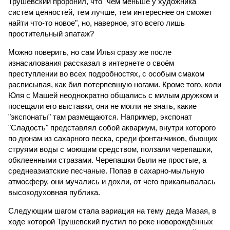
Трушевский проронил, что "чем меньше у художника
систем ценностей, тем лучше, тем интереснее он сможет
найти что-то новое", но, наверное, это всего лишь
простительный эпатаж?
Можно поверить, но сам Илья сразу же после
изнасилования рассказал в интернете о своём
преступлении во всех подробностях, с особым смаком
расписывая, как бил потерпевшую ногами. Кроме того, коли
Юля с Машей неоднократно общались с милым дружком и
посещали его выставки, они не могли не знать, какие
"экспонаты" там размещаются. Например, экспонат
"Сладость" представлял собой аквариум, внутри которого
по дюнам из сахарного песка, среди фонтанчиков, бьющих
струями воды с моющим средством, ползали черепашки,
обклеенными стразами. Черепашки были не простые, а
среднеазиатские песчаные. Попав в сахарно-мыльную
атмосферу, они мучались и дохли, от чего прикалывалась
высокодуховная публика.
Следующим шагом стала вариация на тему деда Мазая, в
ходе которой Трушевский пустил по реке новорождённых