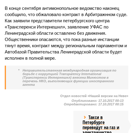
В конце сентября антимонопольное ведомство наконец
сообщило, что обжаловало контракт в Арбитражнном суде.
Как заявили представители петербургского центра
«Трансперенси Интернешнл», заявление УФАС по
Ленинградской области оставлено без движения.
Общественники опасаются, что пока разные инстанции
тянут время, контракт между региональным парламентом и
Автобазой Правительства Ленинградской области будет
исполнен в полной мере.
*
Неправительственная международная организация по
борьбе с коррупцией Transparency International
(Трансперенси Интернешнл) внесена Минюстом в
перечень НКО, выполняющих функции иностранного
агента
Отдел новостей «Нашей версии на Неве»
Опубликовано:
17.10.2017 00:13
Отредактировано:
17.10.2017 00:15
Такси в
Петербурге
переведут на газ и
электричество