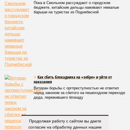
трубопроводы проверяют посредством создания
повышенного давления, чтобы выявить слабые места до
наступления зимних холодов.
«Сегодня жители уже не столько переживают из-за
начислений, сколько из-за потери привычного комфорта.
Поэтому задача отрасли – не искать виноватых, а
сокращать сроки отключений»,
– резюмировала
Цыганкова. По ее словам, это возможно только за счет
проведения модернизации тепловых сетей и обновлению
существующей инфраструктуры.
Ранее в Госдуме отмечали, что в крупных городах России
летние отключения горячей воды частично могут исчезнуть
через 5–7 лет. Для полного отказа потребуются
десятилетия и замена 70–80% изношенных труб.
Напомним, вице-губернатор Северной столицы
Сергей
Кропачев
в ходе прямой линии на прошлой неделе
заявил
, что теплоснабжающим компаниям города
Продолжая работу с сайтом вы даете
поставлена задача максимально сократить
согласие на обработку данных нашим