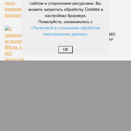
продолжительность летних отключений горячей воды. Уже
сайтом и сторонними ресурсами. Вы
сейчас около пяти тысяч домой, по его словам, отключают
можете запретить обработку Cookies в
не на стандартные две недели, а всего на один-четыре дня.
настройках браузера.
Он пояснил, что такие сроки возможны только там, где
Пожалуйста, ознакомьтесь с
позволяет состояние сетей. В случае необходимости
«Политикой в отношении обработки
масштабных ремонтов отключение может длиться дольше
персональных данных»
двух недель. При этом общий износ трубопроводов
.
«Теплосетей» превышает 50%, признал вице-губернатор.
OK
Екатерина Степанова
Опубликовано:
27.07.2026 18:25
Отредактировано:
27.07.2026 18:25
Такси в
Петербурге
переведут на газ и
электричество
КОММЕНТАРИИ
0
ПОСЛЕДНИЕ НОВОСТИ
07/08
Петербурские врачи завершили оперативное