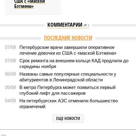
США с «маской
Бэтмена»
КОММЕНТАРИИ
0
Версия
//
Власть
//
Названы главные мифы на тему летнего отключения
горячей воды в Петербурге
1632
Домыслы и реальность
Названы главные мифы на тему летнего отключения
горячей воды в Петербурге
Названы главные мифы на тему летнего отключения горячей воды в
Петербурге (фото: pxhere.com)
Вокруг летних отключений горячей воды сложилось множество
разного рода домыслов, которые порой очень сильно мешают