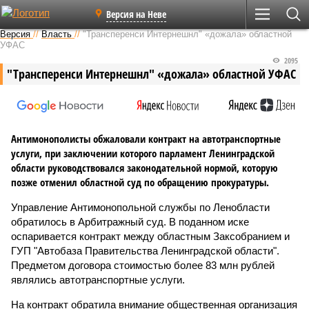
Версия на Неве
Версия
//
Власть
//
"Трансперенси Интернешнл" «дожала» областной
УФАС
2095
"Трансперенси Интернешнл" «дожала» областной УФАС
Антимонополисты обжаловали контракт на автотранспортные
услуги, при заключении которого парламент Ленинградской
области руководствовался законодательной нормой, которую
позже отменил областной суд по обращению прокуратуры.
Управление Антимонопольной службы по Ленобласти
обратилось в Арбитражный суд. В поданном иске
оспаривается контракт между областным Заксобранием и
ГУП "Автобаза Правительства Ленинградской области".
Предметом договора стоимостью более 83 млн рублей
являлись автотранспортные услуги.
На контракт обратила внимание общественная организация