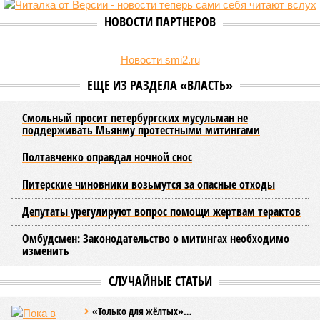
жителям объективно оценивать складывающуюся ситуацию.
Об этом
заявила
глава управляющей компании «Кипроко»
Алёна Цыганкова
.
Например, многие ошибочно полагают, что воду отключает
управляющая компания, хотя на самом деле это делает
ресурсоснабжающая организация. Задача УК состоит в
том, чтобы подготовить внутридомовые системы и
возобновить подачу воды после завершения ремонтов.
Эксперт также обратила внимание, что длительные
перерывы в подаче горячей воды характерны только для
домов с централизованным теплоснабжением. Там, где
установлены собственные газовые котельные,
профилактика занимает всего несколько дней. Именно
поэтому жители соседних домов могут жить по разным
графикам.
Ещё один распространённый миф – будто во время
отключений коммунальщики бездействуют. На деле именно
летом сети проходят наиболее серьёзное испытание: