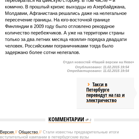
перебираться на финскую сторону. В том числе – и
комично. В прошлый кризис выходцы из Азербайджана,
Молдавии, Афганистана решались даже на нелегальное
пересечение границы. На юго-восточной границе
Финляндии в 2009 году было отловлено рекордное
количество перебежчиков. А уже на территории страны
только за два летних месяца «взяли» порядка двадцати
человек. Российскими пограничниками тогда было
задержано более сотни нелегалов.
Отдел новостей «Нашей версии на Неве»
Опубликовано:
11.02.2015 19:54
Отредактировано:
11.02.2015 19:54
Такси в
Петербурге
переведут на газ и
электричество
КОММЕНТАРИИ
0
Версия
//
Общество
//
Стали известны предварительные итоги
вступительной кампании в петербургские вузы