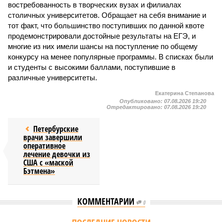
востребованность в творческих вузах и филиалах
столичных университетов. Обращает на себя внимание и
тот факт, что большинство поступивших по данной квоте
продемонстрировали достойные результаты на ЕГЭ, и
многие из них имели шансы на поступление по общему
конкурсу на менее популярные программы. В списках были
и студенты с высокими баллами, поступившие в
различные университеты.
Екатерина Степанова
Опубликовано:
07.08.2026 19:20
Отредактировано:
07.08.2026 19:20
Петербурские
врачи завершили
оперативное
лечение девочки из
США с «маской
Бэтмена»
КОММЕНТАРИИ
0
Версия
//
Власть
//
Названы главные мифы на тему летнего отключения