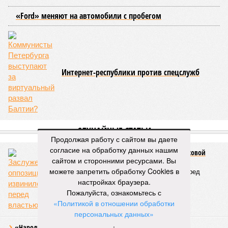
Поэтому задача отрасли – не искать виноватых, а
сокращать сроки отключений»,
– резюмировала
Цыганкова. По ее словам, это возможно только за счет
проведения модернизации тепловых сетей и обновлению
существующей инфраструктуры.
Ранее в Госдуме отмечали, что в крупных городах России
летние отключения горячей воды частично могут исчезнуть
через 5–7 лет. Для полного отказа потребуются
десятилетия и замена 70–80% изношенных труб.
Напомним, вице-губернатор Северной столицы
Сергей
Кропачев
в ходе прямой линии на прошлой неделе
Продолжая работу с сайтом вы даете
заявил
, что теплоснабжающим компаниям города
согласие на обработку данных нашим
поставлена задача максимально сократить
сайтом и сторонними ресурсами. Вы
продолжительность летних отключений горячей воды. Уже
можете запретить обработку Cookies в
сейчас около пяти тысяч домой, по его словам, отключают
настройках браузера.
не на стандартные две недели, а всего на один-четыре дня.
Пожалуйста, ознакомьтесь с
Он пояснил, что такие сроки возможны только там, где
«Политикой в отношении обработки
позволяет состояние сетей. В случае необходимости
персональных данных»
масштабных ремонтов отключение может длиться дольше
.