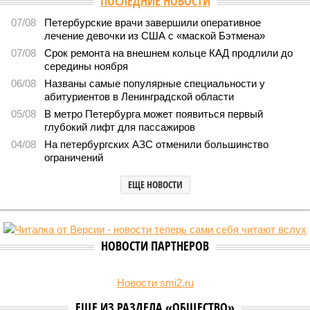
горячей воды в Петербурге
1605
Домыслы и реальность
Названы главные мифы на тему летнего отключения
горячей воды в Петербурге
Названы главные мифы на тему летнего отключения горячей воды в
Петербурге (фото: pxhere.com)
Вокруг летних отключений горячей воды сложилось множество
разного рода домыслов, которые порой очень сильно мешают
жителям объективно оценивать складывающуюся ситуацию.
Об этом
заявила
глава управляющей компании «Кипроко»
Алёна Цыганкова
.
Например, многие ошибочно полагают, что воду отключает