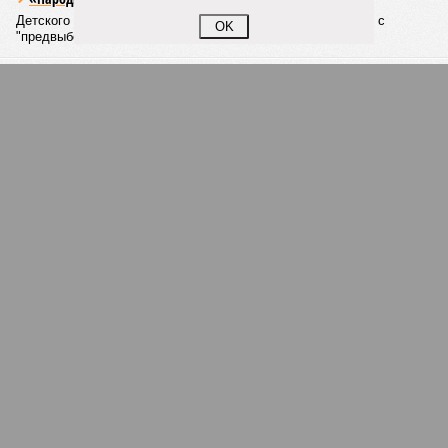
двух недель. При этом общий износ трубопроводов
«Теплосетей» превышает 50%, признал вице-губернатор.
OK
Екатерина Степанова
Опубликовано:
27.07.2026 18:25
Отредактировано:
27.07.2026 18:25
Такси в
Петербурге
переведут на газ и
электричество
КОММЕНТАРИИ
0
ПОСЛЕДНИЕ НОВОСТИ
07/08
Петербурские врачи завершили оперативное
лечение девочки из США с «маской Бэтмена»
07/08
Срок ремонта на внешнем кольце КАД продлили до
середины ноября
06/08
Названы самые популярные специальности у
абитуриентов в Ленинградской области
05/08
В метро Петербурга может появиться первый