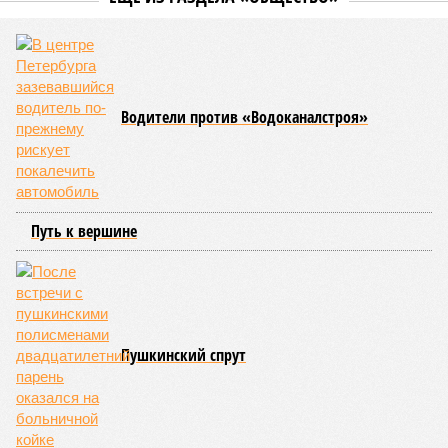
управляющая компания, хотя на самом деле это делает
ресурсоснабжающая организация. Задача УК состоит в
том, чтобы подготовить внутридомовые системы и
возобновить подачу воды после завершения ремонтов.
Эксперт также обратила внимание, что длительные
перерывы в подаче горячей воды характерны только для
домов с централизованным теплоснабжением. Там, где
установлены собственные газовые котельные,
профилактика занимает всего несколько дней. Именно
поэтому жители соседних домов могут жить по разным
графикам.
Ещё один распространённый миф – будто во время
отключений коммунальщики бездействуют. На деле именно
летом сети проходят наиболее серьёзное испытание:
трубопроводы проверяют посредством создания
повышенного давления, чтобы выявить слабые места до
наступления зимних холодов.
«Сегодня жители уже не столько переживают из-за
начислений, сколько из-за потери привычного комфорта.