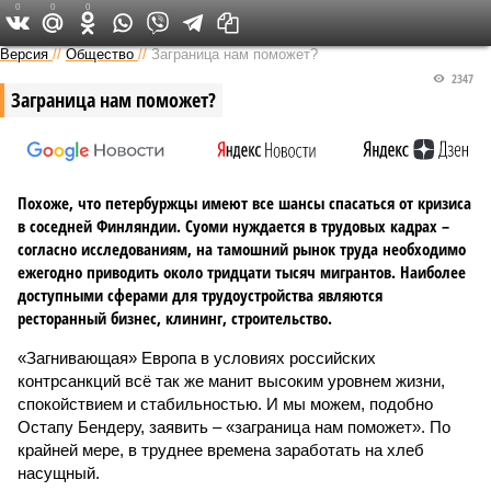
0
0
0
Версия на Неве
Версия
//
Общество
//
Заграница нам поможет?
2347
Заграница нам поможет?
Похоже, что петербуржцы имеют все шансы спасаться от кризиса
в соседней Финляндии. Суоми нуждается в трудовых кадрах –
согласно исследованиям, на тамошний рынок труда необходимо
ежегодно приводить около тридцати тысяч мигрантов. Наиболее
доступными сферами для трудоустройства являются
ресторанный бизнес, клининг, строительство.
«Загнивающая» Европа в условиях российских
контрсанкций всё так же манит высоким уровнем жизни,
спокойствием и стабильностью. И мы можем, подобно
Остапу Бендеру, заявить – «заграница нам поможет». По
крайней мере, в труднее времена заработать на хлеб
насущный.