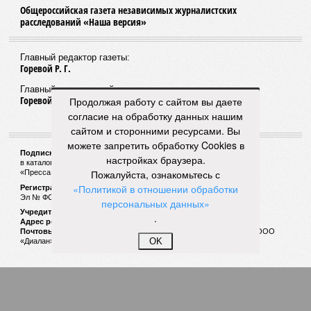
Общероссийская газета независимых журналистских
расследований «Наша версия»
Главный редактор газеты:
Горевой Р. Г.
Главный редактор сайта:
Горевой Р. Г.
Продолжая работу с сайтом вы даете
согласие на обработку данных нашим
сайтом и сторонними ресурсами. Вы
можете запретить обработку Cookies в
Подписной индекс газеты «Наша версия»:
настройках браузера.
в каталоге «Почта России» —
99266
Пожалуйста, ознакомьтесь с
«Пресса России» (зелёный) —
41522
«Политикой в отношении обработки
Регистрационный номер Роскомнадзора
Эл № ФС77-53847 от 26.04.2013.
персональных данных»
Учредитель ООО «Версия»
.
Адрес редакции:
123100, Россия, Москва, улица 1905 года, 7с1
Почтовый адрес редакции:
123022, Россия, Москва, а/я 29. для ООО
OK
«Диалан»