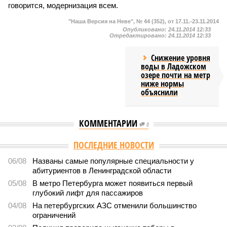
говорится, модернизация всем.
"Наша Версия на Неве", № 44 (352), от 17.11.-23.11.2014
Опубликовано:
24.11.2014 12:33
Отредактировано:
24.11.2014 12:33
Снижение уровня
воды в Ладожском
озере почти на метр
ниже нормы
объяснили
КОММЕНТАРИИ
0
ПОСЛЕДНИЕ НОВОСТИ
06/08
Названы самые популярные специальности у
абитуриентов в Ленинградской области
05/08
В метро Петербурга может появиться первый
глубокий лифт для пассажиров
04/08
На петербургских АЗС отменили большинство
ограничений