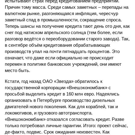
испытывают страх перед кредитованием предприятий.
Причин тому масса. Среди самых заметных – перепады на
валютном рынке, разгоняющаяся инфляция, чересчур
заметный спад в промышленности, сокращение спроса.
Теперь шансы на получение кредита тают день ото дня, как
снег под натиском апрельского солнца (тем более, если
разговор ведётся о переоборудовании старого завода). Так,
в сентябре объём кредитования обрабатывающих
производств упал на почти пятнадцать процентов. Это
означает, что даже если официально не происходит
перемен в политике банковских учреждений, они имеют
место быть.
Кстати, год назад ОАО «Звезда» обратилось к
государственной корпорации «Внешэкономбанк» с
просьбой выделить кредит в 160 млн евро. Надеялись
организовать в Петербурге производство дизельных
двигателей нового поколения. Как для кораблей, так и
локомотивов, и грузового автотранспорта.
«Внешэкономбанк» отказался согласовать кредит. Разве
только потребовал личные гарантии. Итого: проект сейчас,
де-факто, подвис. Срок ожидания неизвестен. Как