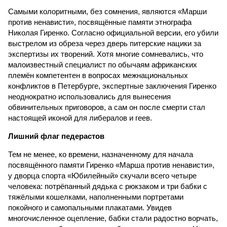
Самыми колоритными, без сомнения, являются «Марши
против ненависти», посвящённые памяти этнографа
Николая Гиренко. Согласно официальной версии, его убили
выстрелом из обреза через дверь питерские нацики за
экспертизы их творений. Хотя многие сомневались, что
малоизвестный специалист по обычаям африканских
племён компетентен в вопросах межнациональных
конфликтов в Петербурге, экспертные заключения Гиренко
неоднократно использовались для вынесения
обвинительных приговоров, а сам он после смерти стал
настоящей иконой для либералов и геев.
Лишний флаг педерастов
Тем не менее, ко времени, назначенному для начала
посвящённого памяти Гиренко «Марша против ненависти»,
у дворца спорта «Юбилейный» скучали всего четыре
человека: потрёпанный дядька с рюкзаком и три бабки с
тяжёлыми кошелками, наполненными портретами
покойного и самопальными плакатами. Увидев
многочисленное оцепление, бабки стали радостно ворчать,