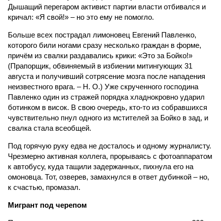
Дышащий перегаром активист партии власти отбивался и
кричал: «Я свой!» – но это ему не помогло.
Больше всех пострадал лимоновец Евгений Павленко,
которого били ногами сразу несколько граждан в форме,
причём из свалки раздавались крики: «Это за Бойко!»
(Прапорщик, обвиняемый в избиении митингующих 31
августа и получивший сотрясение мозга после нападения
неизвестного врага. – Н. О.) Уже скрученного господина
Павленко один из стражей порядка хладнокровно ударил
ботинком в висок. В свою очередь, кто-то из собравшихся
чувствительно пнул одного из мстителей за Бойко в зад, и
свалка стала всеобщей.
Под горячую руку едва не досталось и одному журналисту.
Чрезмерно активная коллега, прорываясь с фотоаппаратом
к автобусу, куда тащили задержанных, пихнула его на
омоновца. Тот, озверев, замахнулся в ответ дубинкой – но,
к счастью, промазал.
Мигрант под черепом