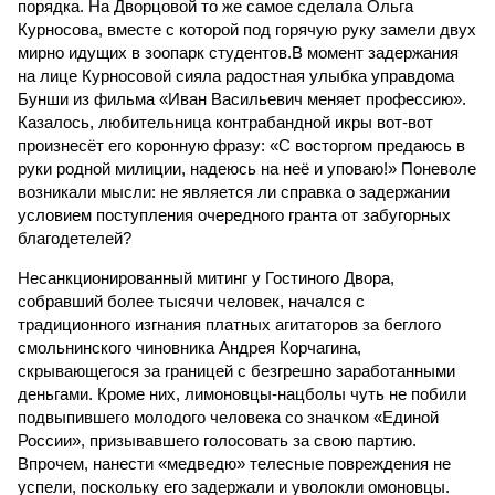
порядка. На Дворцовой то же самое сделала Ольга
Курносова, вместе с которой под горячую руку замели двух
мирно идущих в зоопарк студентов.В момент задержания
на лице Курносовой сияла радостная улыбка управдома
Бунши из фильма «Иван Васильевич меняет профессию».
Казалось, любительница контрабандной икры вот-вот
произнесёт его коронную фразу: «С восторгом предаюсь в
руки родной милиции, надеюсь на неё и уповаю!» Поневоле
возникали мысли: не является ли справка о задержании
условием поступления очередного гранта от забугорных
благодетелей?
Несанкционированный митинг у Гостиного Двора,
собравший более тысячи человек, начался с
традиционного изгнания платных агитаторов за беглого
смольнинского чиновника Андрея Корчагина,
скрывающегося за границей с безгрешно заработанными
деньгами. Кроме них, лимоновцы-нацболы чуть не побили
подвыпившего молодого человека со значком «Единой
России», призывавшего голосовать за свою партию.
Впрочем, нанести «медведю» телесные повреждения не
успели, поскольку его задержали и уволокли омоновцы.