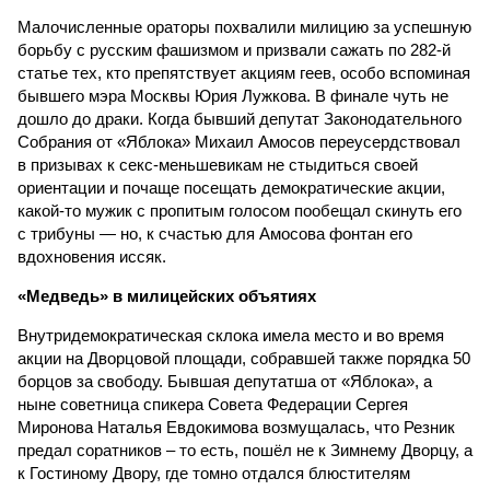
Малочисленные ораторы похвалили милицию за успешную
борьбу с русским фашизмом и призвали сажать по 282-й
статье тех, кто препятствует акциям геев, особо вспоминая
бывшего мэра Москвы Юрия Лужкова. В финале чуть не
дошло до драки. Когда бывший депутат Законодательного
Собрания от «Яблока» Михаил Амосов переусердствовал
в призывах к секс-меньшевикам не стыдиться своей
ориентации и почаще посещать демократические акции,
какой-то мужик с пропитым голосом пообещал скинуть его
с трибуны — но, к счастью для Амосова фонтан его
вдохновения иссяк.
«Медведь» в милицейских объятиях
Внутридемократическая склока имела место и во время
акции на Дворцовой площади, собравшей также порядка 50
борцов за свободу. Бывшая депутатша от «Яблока», а
ныне советница спикера Совета Федерации Сергея
Миронова Наталья Евдокимова возмущалась, что Резник
предал соратников – то есть, пошёл не к Зимнему Дворцу, а
к Гостиному Двору, где томно отдался блюстителям