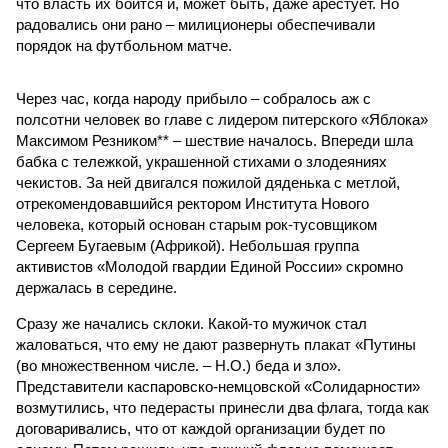
что власть их боится и, может быть, даже арестует. Но
радовались они рано – милиционеры обеспечивали
порядок на футбольном матче.
Через час, когда народу прибыло – собралось аж с
полсотни человек во главе с лидером питерского «Яблока»
Максимом Резником** – шествие началось. Впереди шла
бабка с тележкой, украшенной стихами о злодеяниях
чекистов. За ней двигался пожилой дяденька с метлой,
отрекомендовавшийся ректором Института Нового
человека, который основан старым рок-тусовщиком
Сергеем Бугаевым (Африкой). Небольшая группа
активистов «Молодой гвардии Единой России» скромно
держалась в середине.
Сразу же начались склоки. Какой-то мужичок стал
жаловаться, что ему не дают развернуть плакат «Путины
(во множественном числе. – Н.О.) беда и зло».
Представители каспаровско-немцовской «Солидарности»
возмутились, что педерасты принесли два флага, тогда как
договаривались, что от каждой организации будет по