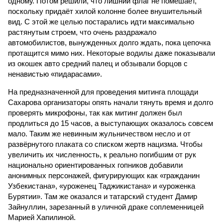
одному. Потом решили, что лишний флаг не помешает,
поскольку придаёт хилой колонне более внушительный
вид. С этой же целью постарались идти максимально
растянутым строем, что очень раздражало
автомобилистов, вынужденных долго ждать, пока цепочка
протащится мимо них. Некоторые водилы даже показывали
из окошек авто средний палец и обзывали борцов с
ненавистью «пидарасами».
На предназначенной для проведения митинга площади
Сахарова организаторы опять начали тянуть время и долго
проверять микрофоны, так как митинг должен был
продлиться до 15 часов, а выступающих оказалось совсем
мало. Таким же невинным жульничеством несло и от
развёрнутого плаката со списком жертв нацизма. Чтобы
увеличить их численность, к реально погибшим от рук
национально ориентированных гопников добавили
анонимных персонажей, фигурирующих как «гражданин
Узбекистана», «уроженец Таджикистана» и «уроженка
Бурятии». Там же оказался и татарский студент Дамир
Зайнуллин, зарезанный в уличной драке соплеменницей
Марией Хапилиной.