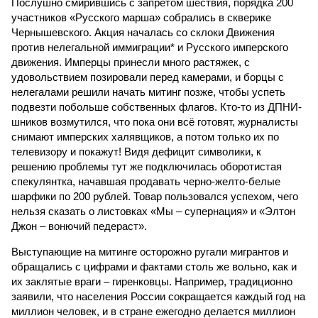
Послушно смирившись с запретом шествия, порядка 200
участников «Русского марша» собрались в скверике
Чернышевского. Акция началась со склоки Движения
против нелегальной иммиграции* и Русского имперского
движения. Имперцы принесли много растяжек, с
удовольствием позировали перед камерами, и борцы с
нелегалами решили начать митинг позже, чтобы успеть
подвезти побольше собственных флагов. Кто-то из ДПНИ-
шников возмутился, что пока они всё готовят, журналисты
снимают имперских халявщиков, а потом только их по
телевизору и покажут! Видя дефицит символики, к
решению проблемы тут же подключилась оборотистая
спекулянтка, начавшая продавать черно-желто-белые
шарфики по 200 рублей. Товар пользовался успехом, чего
нельзя сказать о листовках «Мы – супернация» и «Элтон
Джон – вонючий педераст».
Выступающие на митинге осторожно ругали мигрантов и
обращались с цифрами и фактами столь же вольно, как и
их заклятые враги – гиренковцы. Например, традиционно
заявили, что населения России сокращается каждый год на
миллион человек, и в стране ежегодно делается миллион