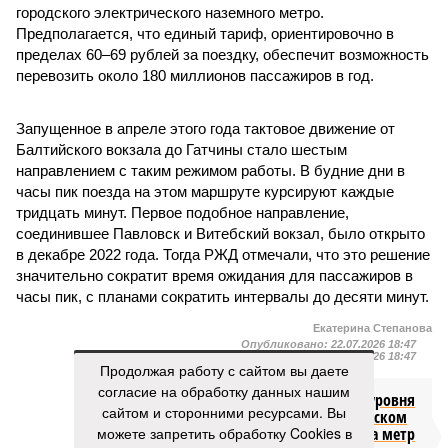
городского электрического наземного метро.
Предполагается, что единый тариф, ориентировочно в
пределах 60–69 рублей за поездку, обеспечит возможность
перевозить около 180 миллионов пассажиров в год.
Запущенное в апреле этого года тактовое движение от
Балтийского вокзала до Гатчины стало шестым
направлением с таким режимом работы. В будние дни в
часы пик поезда на этом маршруте курсируют каждые
тридцать минут. Первое подобное направление,
соединившее Павловск и Витебский вокзал, было открыто
в декабре 2022 года. Тогда РЖД отмечали, что это решение
значительно сократит время ожидания для пассажиров в
часы пик, с планами сократить интервалы до десяти минут.
Екатерина Степанова
Опубликовано:
22.07.2026 18:47
Отредактировано:
22.07.2026 18:47
Продолжая работу с сайтом вы даете
согласие на обработку данных нашим
Снижение уровня
сайтом и сторонними ресурсами. Вы
воды в Ладожском
можете запретить обработку Cookies в
озере почти на метр