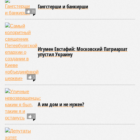
Названы главные мифы на тему летнего отключения горячей воды в
Петербурге (фото: pxhere.com)
Вокруг летних отключений горячей воды сложилось множество
разного рода домыслов, которые порой очень сильно мешают
жителям объективно оценивать складывающуюся ситуацию.
Об этом
заявила
глава управляющей компании «Кипроко»
Алёна Цыганкова
.
Например, многие ошибочно полагают, что воду отключает
управляющая компания, хотя на самом деле это делает
ресурсоснабжающая организация. Задача УК состоит в
том, чтобы подготовить внутридомовые системы и
возобновить подачу воды после завершения ремонтов.
Эксперт также обратила внимание, что длительные
перерывы в подаче горячей воды характерны только для
домов с централизованным теплоснабжением. Там, где