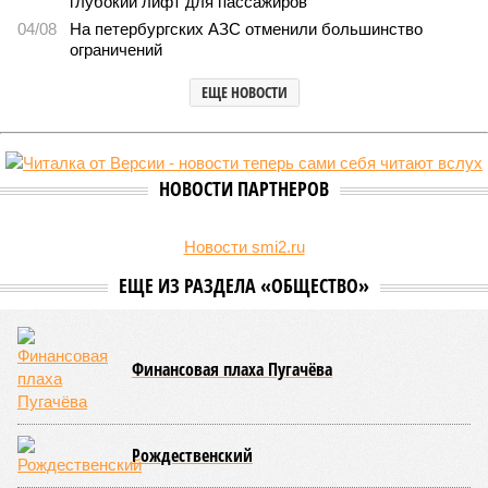
Стали известны предварительные итоги вступительной кампании в
петербургские вузы (фото: pxhere.com)
В текущем году в высшие учебные заведения Петербурга по
специальной квоте для участников СВО и их детей зачислено
свыше 3,4 тысячи студентов, что значительно превышает
прошлогодние показатели.
Примечательно, что значительная часть из них получила
бюджетные места без вступительных испытаний, а те, кто
сдавал ЕГЭ, показали минимально необходимые
результаты. Анализ приказов о зачислении, проведенный
изданием «Фонтанка»,
выявил
популярные направления и
объемы приема по данной категории.
Данная квота была введена четыре года назад, заменив
собой ранее существовавшую особую льготу для детей-
инвалидов и сирот, которые поступали по упрощенной
процедуре с более низкими проходными баллами.
Военнослужащие и их дети были выделены в отдельную