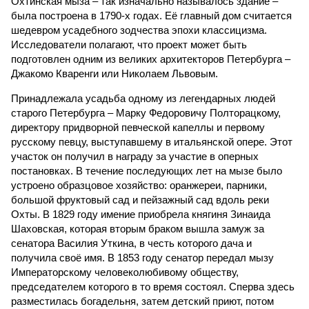
Охтинская мыза – так изначально называлось здание –
была построена в 1790-х годах. Её главный дом считается
шедевром усадебного зодчества эпохи классицизма.
Исследователи полагают, что проект может быть
подготовлен одним из великих архитекторов Петербурга –
Джакомо Кваренги или Николаем Львовым.
Принадлежала усадьба одному из легендарных людей
старого Петербурга – Марку Федоровичу Полторацкому,
директору придворной певческой капеллы и первому
русскому певцу, выступавшему в итальянской опере. Этот
участок он получил в награду за участие в оперных
постановках. В течение последующих лет на мызе было
устроено образцовое хозяйство: оранжереи, парники,
большой фруктовый сад и пейзажный сад вдоль реки
Охты. В 1829 году имение приобрела княгиня Зинаида
Шаховская, которая вторым браком вышла замуж за
сенатора Василия Уткина, в честь которого дача и
получила своё имя. В 1853 году сенатор передал мызу
Императорскому человеколюбивому обществу,
председателем которого в то время состоял. Сперва здесь
разместилась богадельня, затем детский приют, потом