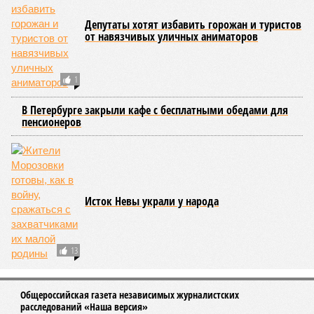
установлены собственные газовые котельные,
профилактика занимает всего несколько дней. Именно
поэтому жители соседних домов могут жить по разным
графикам.
Ещё один распространённый миф – будто во время
отключений коммунальщики бездействуют. На деле именно
летом сети проходят наиболее серьёзное испытание:
трубопроводы проверяют посредством создания
повышенного давления, чтобы выявить слабые места до
наступления зимних холодов.
«Сегодня жители уже не столько переживают из-за
начислений, сколько из-за потери привычного комфорта.
Поэтому задача отрасли – не искать виноватых, а
сокращать сроки отключений»,
– резюмировала
Цыганкова. По ее словам, это возможно только за счет
проведения модернизации тепловых сетей и обновлению
существующей инфраструктуры.
Ранее в Госдуме отмечали, что в крупных городах России