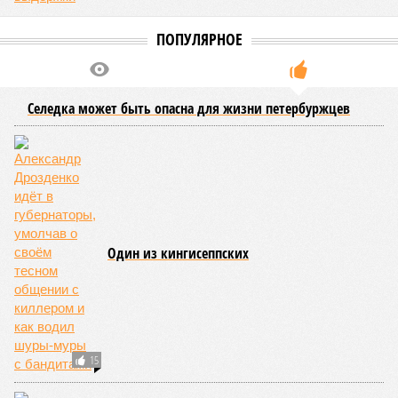
Екатерина Степанова
Опубликовано:
07.08.2026 19:20
Отредактировано:
07.08.2026 19:20
Петербурские
врачи завершили
оперативное
лечение девочки из
США с «маской
Бэтмена»
КОММЕНТАРИИ
0
Версия
//
Власть
//
Названы главные мифы на тему летнего отключения
горячей воды в Петербурге
1782
Домыслы и реальность
Названы главные мифы на тему летнего отключения
горячей воды в Петербурге