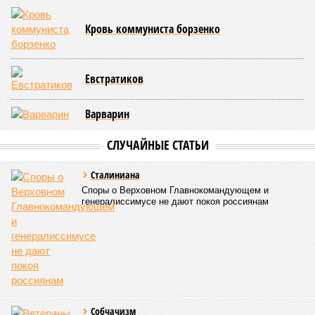
группу. Ежегодно для них, как и для целевиков и
льготников, резервируется 10% бюджетных мест по всем
специальностям. Неосвоенные места к концу
приоритетного этапа зачисления передаются на общий
конкурс.
В 2025 году условия квоты были расширены, включив
детей военнослужащих, участвующих в боевых действиях,
в том числе на приграничных территориях. Порядок
распределения мест изменился в 2026 году: теперь
университеты получили возможность перераспределять
места между льготными категориями. Если количество
заявок на целевое обучение оказывалось меньше
выделенных мест, остаток мог быть направлен на
отдельную квоту. Ранее незаполненные места
автоматически переходили в общий конкурс, но теперь они
в первую очередь предлагаются участникам СВО и их
детям.
В 2023 году по квоте для военнослужащих и их детей было
зачислено 644 человека, в 2024 году – 1252, а в 2025 году –