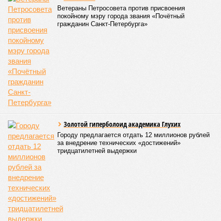
более 2400. В этом году, по подсчетам «Фонтанки»,
основанным на открытых данных, в 44 вузах города по
данной квоте было зачислено 3383 человека, что на 40%
больше, чем годом ранее.
Лидером по зачислению по отдельной квоте вновь стал
Политех, где эти студенты заняли около 10% от общего
числа бюджетных мест, причем 132 человека поступили
без экзаменов. В СПбГУ по квоте зачислено 339 человек,
из них 164 без вступительных испытаний. Для сравнения,
по олимпиадам было зачислено 292 человека, а по особой
квоте для сирот и инвалидов – чуть более сотни.
Стоит отметить,что отдельная квота показала низкую
востребованность в творческих вузах и филиалах
столичных университетов. Обращает на себя внимание и
тот факт, что большинство поступивших по данной квоте
продемонстрировали достойные результаты на ЕГЭ, и
многие из них имели шансы на поступление по общему
конкурсу на менее популярные программы. В списках были
и студенты с высокими баллами, поступившие в
различные университеты.