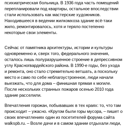
психиатрическая больница. В 1936 года часть помещений
перепланировали под квартиры, остальное впоследствии
стали использовать как мастерские художников.
Находившееся в ведении жилкомхоза здание всё-таки
жило, ремонтировалось, хотя и теряло постепенно
некоторые свои элементы.
Сейчас от памятника архитектуры, истории и культуры
одновременно и, сверх того, федерального значения,
осталось лишь полуразрушенное строение в депрессивном
углу Красногвардейского района. В 1990-е годы, без ухода
и ремонта, оно стало стремительно ветшать, а поскольку
место и само по себе неблагоустроенное, люди начали
выезжать, что для дома – финишная прямая к могиле.
После нескольких странных пожаров осенью 2010 года
здание расселили.
Впечатления горожан, побывавших в тех краях: то, что там
происходит – ужасно. «Кругом были горы мусора, – пишет о
своих впечатлениях один из посетителей форума сайта
walkspb.ru. – Возле дачи и в самом здании отдыхали люди,