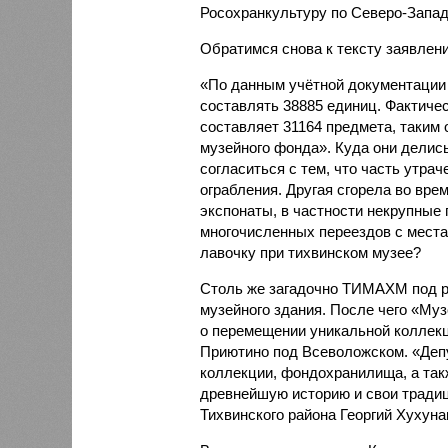
Росохранкультуру по Северо-Запад
Обратимся снова к тексту заявлени
«По данным учётной документаци
составлять 38885 единиц. Фактичес
составляет 31164 предмета, таким 
музейного фонда». Куда они делис
согласиться с тем, что часть утра
ограбления. Другая сгорела во вре
экспонаты, в частности некрупные
многочисленных переездов с места
лавочку при тихвинском музее?
Столь же загадочно ТИМАХМ под р
музейного здания. После чего «Му
о перемещении уникальной коллек
Приютино под Всеволожском. «Депу
коллекции, фондохранилища, а так
древнейшую историю и свои традици
Тихвинского района Георгий Хухун