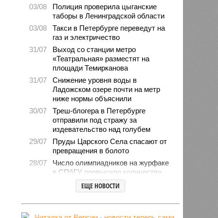
03/08
Полиция проверила цыганские
таборы в Ленинградской области
03/08
Такси в Петербурге переведут на
газ и электричество
31/07
Выход со станции метро
«Театральная» разместят на
площади Темирканова
31/07
Снижение уровня воды в
Ладожском озере почти на метр
ниже нормы объяснили
30/07
Треш-блогера в Петербурге
отправили под стражу за
издевательство над голубем
29/07
Пруды Царского Села спасают от
превращения в болото
28/07
Число олимпиадников на журфаке
в СПбГУ превысило количество
бюджетных мест
ЕЩЕ НОВОСТИ
27/07
Рейды против подростков-
неформалов проведут в городе на
Неве