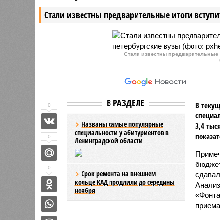
Стали известны предварительные итоги вступи
Стали известны предварительные 
В РАЗДЕЛЕ
В текущ
0
специал
Названы самые популярные
3,4 тыс
специальности у абитуриентов в
показат
0
Ленинградской области
Примеч
бюджет
0
Срок ремонта на внешнем
сдавал
кольце КАД продлили до середины
Анализ
ноября
«Фонта
приема