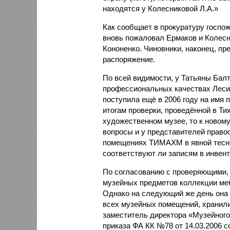
находятся у Колесниковой Л.А.»
Как сообщает в прокуратуру госпож
вновь пожаловал Ермаков и Колесн
Кононенко. Чиновники, наконец, пр
распоряжение.
По всей видимости, у Татьяны Балт
профессиональных качествах Леси 
поступила ещё в 2006 году на имя 
итогам проверки, проведённой в Т
художественном музее, то к новому
вопросы и у представителей право
помещениях ТИМАХМ в явной теснот
соответствуют ли записям в инвен
По согласованию с проверяющими,
музейных предметов коллекции ме
Однако на следующий же день она 
всех музейных помещений, хранили
заместитель директора «Музейного
приказа ФА КК №78 от 14.03.2006 с