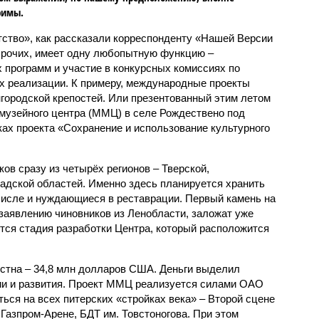
римы.
ство», как рассказали корреспонденту «Нашей Версии
прочих, имеет одну любопытную функцию –
 программ и участие в конкурсных комиссиях по
их реализации. К примеру, международные проекты
городской крепостей. Или презентованный этим летом
музейного центра (ММЦ) в селе Рождествено под
ках проекта «Сохранение и использование культурного
в сразу из четырёх регионов – Тверской,
радской областей. Именно здесь планируется хранить
числе и нуждающиеся в реставрации. Первый камень на
 заявлению чиновников из Ленобласти, заложат уже
ется стадия разработки Центра, который расположится
стна – 34,8 млн долларов США. Деньги выделил
и и развития. Проект ММЦ реализуется силами ОАО
ься на всех питерских «стройках века» – Второй сцене
 Газпром-Арене, БДТ им. Товстоногова. При этом