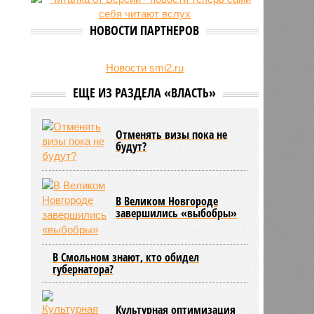
27/07
Оплатить проезд в наземном
транспорте Петербурга можно
НОВОСТИ ПАРТНЕРОВ
будет по геолокации
24/07
Власти поручили сократить сроки
отключения горячей воды в
Новости smi2.ru
Петербурге
ЕЩЕ ИЗ РАЗДЕЛА «ВЛАСТЬ»
Отменять визы пока не
будут?
В Великом Новгороде
завершились «выбобры»
В Смольном знают, кто обидел
губернатора?
Культурная оптимизация