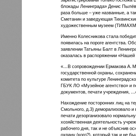
блокады Ленинграда» Денис Пылёв.
раза больше – уже названные, а т
Сметанин и заведующая Тихвински
художественным музеем (ТИМАХМ)
Именно Колесникова стала победит
появилась на пороге агентства. Об
заявлении Татьяны Балт в Ленингра
оказалась в распоряжении «Нашей 
«…В сопровождении Ермакова А. М
государственной охраны, сохранен
комитета по культуре Ленинградско
ГБУК ЛО «Музейное агентство» и п
документов, печати учреждения, …
Нахождение посторонних лиц на те
Смольного, д.3) деморализовало и 
печати дезорганизовало нормальную
хозяйственная деятельность учреж
рабочего дня, так и не объяснив ос
охрану (кого?), который так и не 