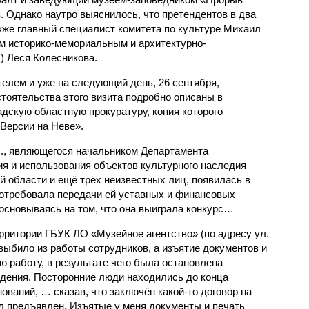
 Однако наутро выяснилось, что претендентов в два
акже главный специалист комитета по культуре Михаил
м историко-мемориальным и архитектурно-
 Леся Колесникова.
елем и уже на следующий день, 26 сентября,
стоятельства этого визита подробно описаны в
дскую областную прокуратуру, копия которого
Версии на Неве».
., являющегося начальником Департамента
ия и использования объектов культурного наследия
й области и ещё трёх неизвестных лиц, появилась в
отребовала передачи ей уставных и финансовых
основываясь на том, что она выиграла конкурс…
рритории ГБУК ЛО «Музейное агентство» (по адресу ул.
выбило из работы сотрудников, а изъятие документов и
 работу, в результате чего была остановлена
дения. Посторонние люди находились до конца
нований, … сказав, что заключён какой-то договор на
был предъявлен. Изъятые у меня документы и печать