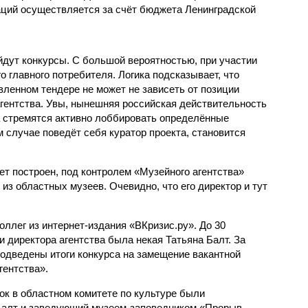
ций осуществляется за счёт бюджета Ленинградской
йдут конкурсы. С большой вероятностью, при участии
о главного потребителя. Логика подсказывает, что
вленном тендере не может не зависеть от позиции
агентства. Увы, нынешняя российская действительность
а стремятся активно лоббировать определённые
ом случае поведёт себя куратор проекта, становится
дет построен, под контролем «Музейного агентства»
 из областных музеев. Очевидно, что его директор и тут
ллег из интернет-издания «ВКризис.ру». До 30
 директора агентства была некая Татьяна Балт. За
подведены итоги конкурса на замещение вакантной
гентства».
ок в областном комитете по культуре были
 Балт и заведующий музеем-заповедником «Прорыв