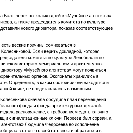
а Балт, через несколько дней в «Музейное агентство»
икова, а также председатель комитета по культуре
едставили нового директора, показав соответствующее
 есть веские причины сомневаться в
Колесниковой. Если верить докладной, которая
председателя комитета по культуре Ленобласти по
ихвинском историко-мемориальном и архитектурно-
 директору «Музейного агентства» могут появиться
охранительных органов. Экспонаты хранились в
е. Определить, в каком состоянии они находятся и
тарной книге, не представлялось возможным.
 Колесникова сначала обсудила план перемещения
бельного фонда и фонда архитектурных деталей.
издала распоряжение, с требованием сдать ключи от
щ и сигнализационные ключи. Переезд был сорван, а
 агентства» Людмила Федосеева во исполнение
ообщила в ответ о своей готовности обратиться в