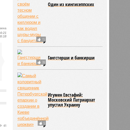
Один из кингисеппских
мина
14:21
18:18
15
Гангстерши и банкирши
39
Игумен Евстафий:
Московский Патриархат
упустил Украину
5
41