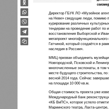
соизме
Директор ГБУК ЛО «Музейное агент
на Неве» сведущие люди, помимо 
курирование различных культурных
тендерам на проведение работ по 
восстановления Выборгской и Иван
мегапроект многофункционального 
Гатчиной, который создаётся в рам
наследия в России».
ММЦ призван объединить музейщико
Новгородской, Псковской и Ленинг
многочисленные экспонаты, в том 
месте будущего строительства, по
весной 2014 года. Сейчас заверша
на площади 10 000 кв.м.
Общая стоимость проекта уже изве
Международный банк реконструкци
«КБ ВиПС», которое успело отметит
Мариинского театра, Лахта-центре,