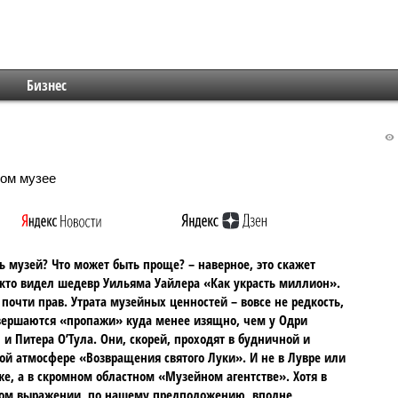
Бизнес
ь музей? Что может быть проще? – наверное, это скажет
кто видел шедевр Уильяма Уайлера «Как украсть миллион».
 почти прав. Утрата музейных ценностей – вовсе не редкость,
вершаются «пропажи» куда менее изящно, чем у Одри
 и Питера О’Тула. Они, скорей, проходят в будничной и
ой атмосфере «Возвращения святого Луки». И не в Лувре или
е, а в скромном областном «Музейном агентстве». Хотя в
ом выражении, по нашему предположению, вполне