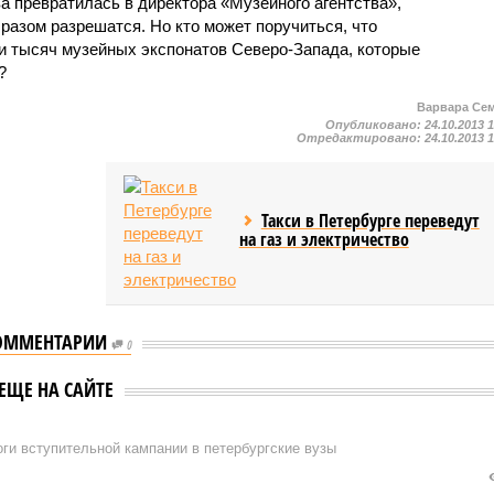
ва превратилась в директора «Музейного агентства»,
разом разрешатся. Но кто может поручиться, что
ни тысяч музейных экспонатов Северо-Запада, которые
?
Варвара Се
Опубликовано:
24.10.2013 
Отредактировано:
24.10.2013 
Такси в Петербурге переведут
на газ и электричество
ОММЕНТАРИИ
0
ЕЩЕ НА САЙТЕ
ги вступительной кампании в петербургские вузы