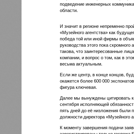
подведение инженерных коммуника
области.
И значит в регионе непременно про
«Музейного агентства» как будущег
победа той или иной фирмы в объя
руководства этого пока скромного 
такова, что заинтересованные лиц
компании, и вопрос о том, как в эт
весьма актуальным.
Если же центр, в конце концов, бу
окажется более 600 000 экспонатов
фигура ключевая.
Далее мы вынуждены цитировать ко
сентября исполняющей обязанности
пять дней до её низложения были 
должности директора «Музейного а
К моменту завершения подачи заяв
зарегистрированы только госпожа