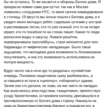
бы не осталось. То же касается и обороны Белого дома. Я
прекрасно помню сами дни путча: так как в Москве
появились сотрудники НТС, то меня срочно командировали
в столицу. 19 августа мы ночью пошли к Белому дому, и я
увидел много молодых ребят, сидевших кучками у костров
и распевавших песни, кто-то уже пьяный, кто-то на гитаре
играет, кто-то похабности на стенах пишет. Какие-то люди
разносили водку и закуску. Ломали решётки,
переворачивали троллейбусы, строя непонятно для чего
баррикады от мифических нападающих. Было такое
ощущение, что молодёжи дали возможность безнаказанно
похулиганить, и она эту возможность использовала на
полную мощность.
Вдруг около часа ночи где-то раздалась пулемётная
очередь. Половина защитников сразу разбежалась, а
оставшиеся встали в «цепочку», «оборонять» здание.
Зачем они это делали, не знаю, на них никто не нападал.
Как выяснилось впоследствии, «защитники», препятствуя
уходу бронетехники, остановили колонну, двигавшуюся в
противоположную от Белого дома сторону. Накинули на
один из бронетранспортеров брезент и подожгли его, в