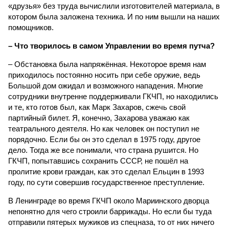
«друзья» без труда вычислили изготовителей материала, в
котором была заложена техника. И по ним вышли на наших
помощников.
– Что творилось в самом Управлении во время путча?
– Обстановка была напряжённая. Некоторое время нам
приходилось постоянно носить при себе оружие, ведь
Большой дом ожидал и возможного нападения. Многие
сотрудники внутренне поддерживали ГКЧП, но находились
и те, кто готов был, как Марк Захаров, сжечь свой
партийный билет. Я, конечно, Захарова уважаю как
театрального деятеля. Но как человек он поступил не
порядочно. Если бы он это сделал в 1975 году, другое
дело. Тогда же все понимали, что страна рушится. Но
ГКЧП, попытавшись сохранить СССР, не пошёл на
пролитие крови граждан, как это сделал Ельцин в 1993
году, по сути совершив государственное преступление.
В Ленинграде во время ГКЧП около Мариинского дворца
непонятно для чего строили баррикады. Но если бы туда
отправили пятерых мужиков из спецназа, то от них ничего