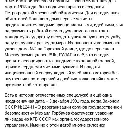
отметило юбилей своей службы – ровно 95 лет назад, в
марте 1918 года, был подписан приказ о создании
Петроградской чрезвычайной комиссии. Для сегодняшних
обитателей Большого дома первые чекисты
представляются людьми принципиальными, идейными, чья
одержимость работой и сила духа помогла выстоять
молодому государству и создать уникальную спецслужбу,
одну из лучших разведок мира. Их оппоненты вспоминают
ужасы дома №2 на Гороховой улице, где до переезда в
Москву размещалась ВЧК, ГУЛАГ, и всё, что сегодня
принято ассоциировать с людьми с «холодной головой,
горячим сердцем и чистыми руками». И вряд ли
инициированный сверху «единый учебник по истории без
внутренних противоречий и двойных толкований» сможет
примирить обе эти правды.
Есть в истории отечественных спецслужб и ещё одна
неоднозначная дата – 3 декабря 1991 года, когда Законом
СССР №124-Н «О реорганизации органов государственной
безопасности» Михаил Горбачёв фактически узаконил
ликвидацию КГБ СССР как органа государственного
управления. Именно с этой датой многие силовики