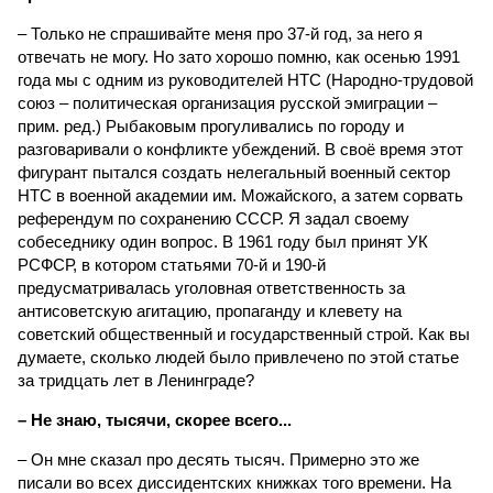
– Только не спрашивайте меня про 37-й год, за него я
отвечать не могу. Но зато хорошо помню, как осенью 1991
года мы с одним из руководителей НТС (Народно-трудовой
союз – политическая организация русской эмиграции –
прим. ред.) Рыбаковым прогуливались по городу и
разговаривали о конфликте убеждений. В своё время этот
фигурант пытался создать нелегальный военный сектор
НТС в военной академии им. Можайского, а затем сорвать
референдум по сохранению СССР. Я задал своему
собеседнику один вопрос. В 1961 году был принят УК
РСФСР, в котором статьями 70-й и 190-й
предусматривалась уголовная ответственность за
антисоветскую агитацию, пропаганду и клевету на
советский общественный и государственный строй. Как вы
думаете, сколько людей было привлечено по этой статье
за тридцать лет в Ленинграде?
– Не знаю, тысячи, скорее всего...
– Он мне сказал про десять тысяч. Примерно это же
писали во всех диссидентских книжках того времени. На