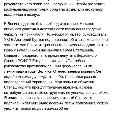
результате чего погиб военнослужащий. Чтобы разогнать
разбушевавшуюся толпу, солдаты и сделали несколько
выстрелов в воздух.
В Ленинград тоже был разброд и шатание. Никакого
активного участия в деятельности путча ленинградские
чекисты не принимали. Но, несмотря на это, руководитель
УКГБ Анатолий Курков подал рапорт об отставке, а все его
заместители были отстранены от занимаемых должностей.
Новым начальником назначили Сергея Степашина,
бывшего пожарного, в то время депутата Верховного
Совета РСФСР. Его диссертация – «Партийное
руководство противопожарными формированиями
Ленинграда в годы Великой Отечественной войны». Он
подобрал команду подстать себе. И начался развал
подразделений Управления. Моя попытка объяснить
Степашину, что пройдут трудные времена и снова
потребуются опытные сотрудники, не увенчалась успехом.
Я подал рапорт на увольнение, который был тут же
подписан, хотя мне было всего 47 лет. А полковника можно
уволить только по достижении 50 лет.