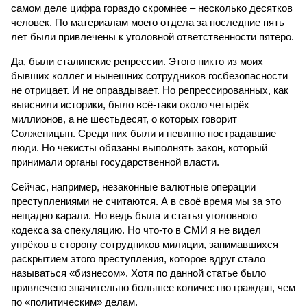
самом деле цифра гораздо скромнее – несколько десятков
человек. По материалам моего отдела за последние пять
лет были привлечены к уголовной ответственности пятеро.
Да, были сталинские репрессии. Этого никто из моих
бывших коллег и нынешних сотрудников госбезопасности
не отрицает. И не оправдывает. Но репрессированных, как
выяснили историки, было всё-таки около четырёх
миллионов, а не шестьдесят, о которых говорит
Солженицын. Среди них были и невинно пострадавшие
люди. Но чекисты обязаны выполнять закон, который
принимали органы государственной власти.
Сейчас, например, незаконные валютные операции
преступлениями не считаются. А в своё время мы за это
нещадно карали. Но ведь была и статья уголовного
кодекса за спекуляцию. Но что-то в СМИ я не видел
упрёков в сторону сотрудников милиции, занимавшихся
раскрытием этого преступления, которое вдруг стало
называться «бизнесом». Хотя по данной статье было
привлечено значительно большее количество граждан, чем
по «политическим» делам.