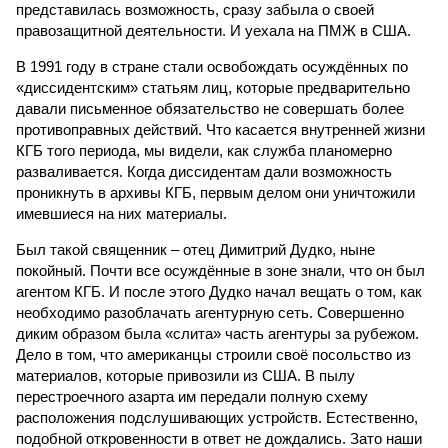
представилась возможность, сразу забыла о своей
правозащитной деятельности. И уехала на ПМЖ в США.
В 1991 году в стране стали освобождать осуждённых по
«диссидентским» статьям лиц, которые предварительно
давали письменное обязательство не совершать более
противоправных действий. Что касается внутренней жизни
КГБ того периода, мы видели, как служба планомерно
разваливается. Когда диссидентам дали возможность
проникнуть в архивы КГБ, первым делом они уничтожили
имевшиеся на них материалы.
Был такой священник – отец Димитрий Дудко, ныне
покойный. Почти все осуждённые в зоне знали, что он был
агентом КГБ. И после этого Дудко начал вещать о том, как
необходимо разоблачать агентурную сеть. Совершенно
диким образом была «слита» часть агентуры за рубежом.
Дело в том, что американцы строили своё посольство из
материалов, которые привозили из США. В пылу
перестроечного азарта им передали полную схему
расположения подслушивающих устройств. Естественно,
подобной откровенности в ответ не дождались. Зато наши