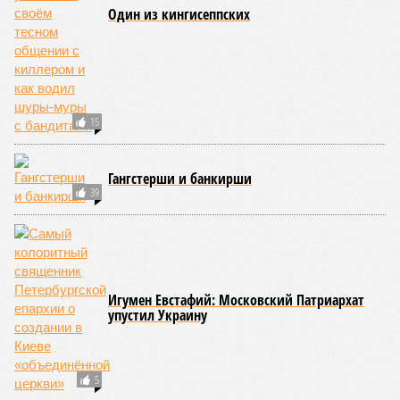
Один из кингисеппских
15
Гангстерши и банкирши
39
Игумен Евстафий: Московский Патриархат
упустил Украину
5