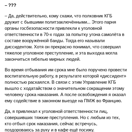
– ???
– Да, действительно, кому скажи, что полковник КГБ
дружит с бывшими политзаключёнными... Этого парня
органы госбезопасности привлекли к уголовной
ответственности в 70-х годах за попытку угона самолёта в
составе вооружённой банды. Тогда его называли
диссидентом. Хотя он прекрасно понимал, что совершил
тяжелое уголовное преступление, и эта выходка могла
закончиться гибелью мирных людей.
Во время отбывания им срока мне было поручено провести
воспитательную работу, в результате которой «диссидент»
полностью раскаялся. В связи с этим Управление КГБ
вышло с ходатайством о значительном сокращении этому
человеку срока наказания. А после освобождения я оказал
ему содействие в законном выезде на ПМЖ во Францию.
Да, я привлекал к уголовной ответственности лиц,
совершивших тяжкие преступления. Но с любым из тех,
кто отбыл срок наказания, сейчас встречусь,
поздороваюсь за руку и в кафе ещё посижу.