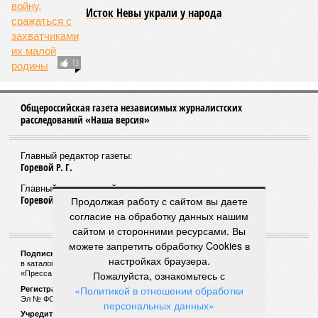
Исток Невы украли у народа
13
Общероссийская газета независимых журналистских
расследований «Наша версия»
Главный редактор газеты:
Горевой Р. Г.
Главный редактор сайта:
Горевой Р. Г.
Продолжая работу с сайтом вы даете
согласие на обработку данных нашим
сайтом и сторонними ресурсами. Вы
можете запретить обработку Cookies в
Подписной индекс газеты «Наша версия»:
настройках браузера.
в каталоге «Почта России» —
99266
Пожалуйста, ознакомьтесь с
«Пресса России» (зелёный) —
41522
«Политикой в отношении обработки
Регистрационный номер Роскомнадзора
Эл № ФС77-53847 от 26.04.2013.
персональных данных»
Учредитель ООО «Версия»