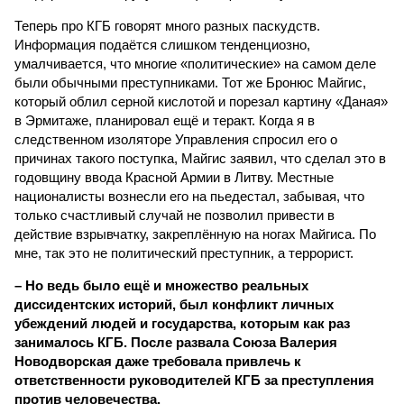
Теперь про КГБ говорят много разных паскудств.
Информация подаётся слишком тенденциозно,
умалчивается, что многие «политические» на самом деле
были обычными преступниками. Тот же Бронюс Майгис,
который облил серной кислотой и порезал картину «Даная»
в Эрмитаже, планировал ещё и теракт. Когда я в
следственном изоляторе Управления спросил его о
причинах такого поступка, Майгис заявил, что сделал это в
годовщину ввода Красной Армии в Литву. Местные
националисты вознесли его на пьедестал, забывая, что
только счастливый случай не позволил привести в
действие взрывчатку, закреплённую на ногах Майгиса. По
мне, так это не политический преступник, а террорист.
– Но ведь было ещё и множество реальных
диссидентских историй, был конфликт личных
убеждений людей и государства, которым как раз
занималось КГБ. После развала Союза Валерия
Новодворская даже требовала привлечь к
ответственности руководителей КГБ за преступления
против человечества.