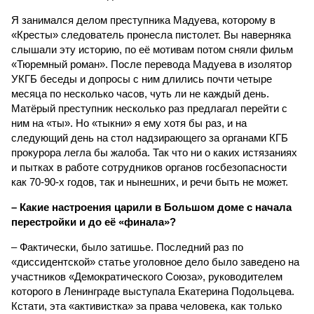
Я занимался делом преступника Мадуева, которому в
«Кресты» следователь пронесла пистолет. Вы наверняка
слышали эту историю, по её мотивам потом сняли фильм
«Тюремный роман». После перевода Мадуева в изолятор
УКГБ беседы и допросы с ним длились почти четыре
месяца по несколько часов, чуть ли не каждый день.
Матёрый преступник несколько раз предлагал перейти с
ним на «ты». Но «тыкни» я ему хотя бы раз, и на
следующий день на стол надзирающего за органами КГБ
прокурора легла бы жалоба. Так что ни о каких истязаниях
и пытках в работе сотрудников органов госбезопасности
как 70-90-х годов, так и нынешних, и речи быть не может.
– Какие настроения царили в Большом доме с начала
перестройки и до её «финала»?
– Фактически, было затишье. Последний раз по
«диссидентской» статье уголовное дело было заведено на
участников «Демократического Союза», руководителем
которого в Ленинграде выступала Екатерина Подольцева.
Кстати, эта «активистка» за права человека, как только