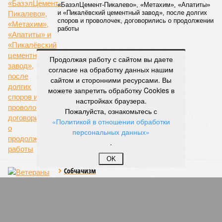
Снижение уровня
воды в Ладожском
озере почти на метр
ниже нормы
объяснили
Продолжая работу с сайтом вы даете
КОММЕНТАРИИ
0
согласие на обработку данных нашим
сайтом и сторонними ресурсами. Вы
ПОСЛЕДНИЕ НОВОСТИ
можете запретить обработку Cookies в
настройках браузера.
16:18
Названы самые популярные специальности у
Пожалуйста, ознакомьтесь с
абитуриентов в Ленинградской области
«Политикой в отношении обработки
05/08
В метро Петербурга может появиться первый
персональных данных»
глубокий лифт для пассажиров
.
04/08
На петербургских АЗС отменили большинство
ограничений
OK
03/08
Полиция проверила цыганские таборы в
Ленинградской области
03/08
Такси в Петербурге переведут на газ и
электричество
ЕЩЕ НОВОСТИ