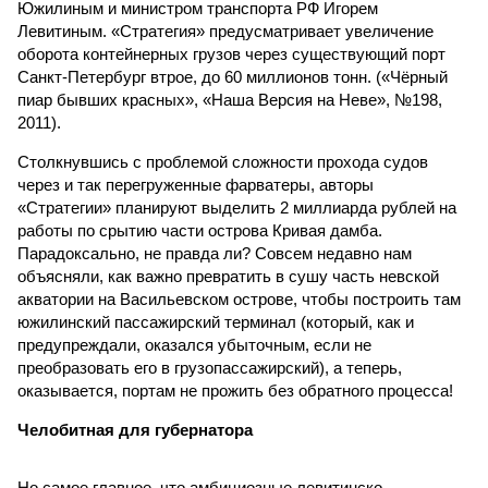
Южилиным и министром транспорта РФ Игорем
Левитиным. «Стратегия» предусматривает увеличение
оборота контейнерных грузов через существующий порт
Санкт-Петербург втрое, до 60 миллионов тонн. («Чёрный
пиар бывших красных», «Наша Версия на Неве», №198,
2011).
Столкнувшись с проблемой сложности прохода судов
через и так перегруженные фарватеры, авторы
«Стратегии» планируют выделить 2 миллиарда рублей на
работы по срытию части острова Кривая дамба.
Парадоксально, не правда ли? Совсем недавно нам
объясняли, как важно превратить в сушу часть невской
акватории на Васильевском острове, чтобы построить там
южилинский пассажирский терминал (который, как и
предупреждали, оказался убыточным, если не
преобразовать его в грузопассажирский), а теперь,
оказывается, портам не прожить без обратного процесса!
Челобитная для губернатора
Но самое главное, что амбициозные левитинско-