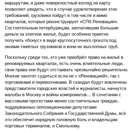
маршрутам, и даже поверхностный взгляд на карту
позволяет увидеть, что в случае удовлетворения этих
требований, грузовики пойдут в том числе и мимо
кварталов, которые реконструирует «СПб Реновация».
Состоятельным петербуржцам, заплатившим большие
деньги за элитное жильё, будет особенно приятно
получить «бонус» в виде круглосуточного грохота под
окнами тяжёлых грузовиков и вони их выхлопных труб.
Поскольку среди тех, кто уже приобрёл право на жильё в
реновируемых кварталах, есть очень влиятельные люди,
свои права они будут отстаивать чрезвычайно решительно.
Многие захотят судиться если не с «Реновацией», так с
портовиками и перевозчиками. В скандал будут вовлечены
представители городских властей и журналисты, начнутся
жалобы в Москву и войны компроматов… В сочетании с
массовыми протестами менее состоятельных граждан,
поддержанных оппозиционными депутатами
Законодательного Собрания и Государственной Думы, всё
это обеспечит изрядную головную боль и владельцам
портовых терминалов, и Смольному.