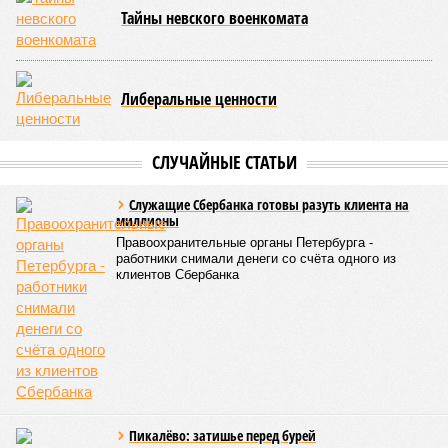
железнодорожные перевозки в черте города. Этот шаг
рассматривается как фундамент для создания сети
городского электрического наземного метро.
Предполагается, что единый тариф, ориентировочно в
пределах 60–69 рублей за поездку, обеспечит возможность
перевозить около 180 миллионов пассажиров в год.
Запущенное в апреле этого года тактовое движение от
Балтийского вокзала до Гатчины стало шестым
направлением с таким режимом работы. В будние дни в
часы пик поезда на этом маршруте курсируют каждые
тридцать минут. Первое подобное направление,
соединившее Павловск и Витебский вокзал, было открыто
в декабре 2022 года. Тогда РЖД отмечали, что это решение
значительно сократит время ожидания для пассажиров в
часы пик, с планами сократить интервалы до десяти минут.
Екатерина Степанова
Опубликовано:
22.07.2026 18:47
Отредактировано:
22.07.2026 18:47