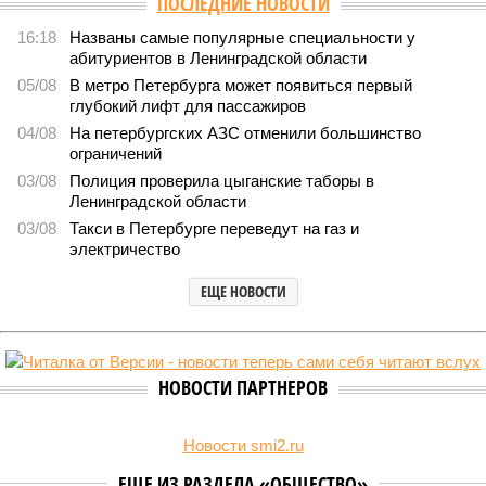
Версия
//
Власть
//
В Северной столице готовятся к созданию наземного
метро
2096
Не только подземка
В Северной столице готовятся к созданию наземного
метро
В Северной столице готовятся к созданию наземного метро (фото:
Telegram-канал губернатора Петербурга Александра Беглова)
Развитие Санкт-Петербурга включает в себя несколько ключевых
направлений в сфере транспорта, среди которых особое место
занимает создание системы наземного метро.
Этот проект призван дополнить существующие линии
метрополитена, а также облегчить дорожную обстановку в
городе. Для успешной реализации новой транспортной