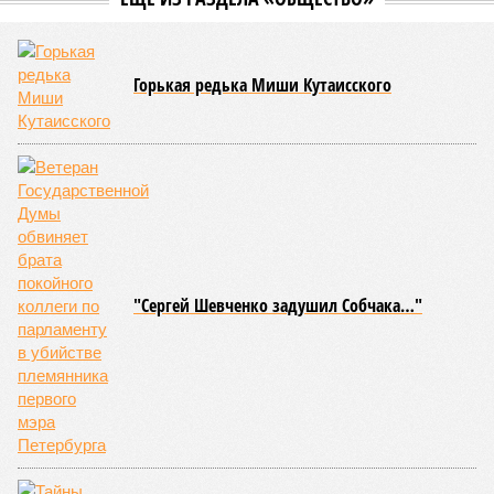
системы планируется тесная интеграция пригородных
электричек в городскую транспортную сеть. Это
предполагает создание единой системы тарифов и
маршрутов, а также согласование расписаний электричек с
городским общественным транспортом.
Председатель Комитета по транспорту Санкт-Петербурга
Денис Минкин
заявил
о приоритетности формирования
основ для будущего наземного метро. По его словам, шаги
в этом направлении уже предпринимаются, начиная с
запуска тактового движения пригородных электричек. В
2025 году такое движение было организовано на пяти
направлениях, а в апреле 2026 года открыли новое
направление от Балтийского вокзала до Гатчины.
Следующим важным этапом станет введение единого
билета, который позволит пассажирам пользоваться
скидками при пересадках между электричками и метро с
помощью карты «Подорожник».
Напомним, законодательное собрание Северной столицы в
ноябре прошлого года одобрило законопроект,
устанавливающий фиксированный тариф на