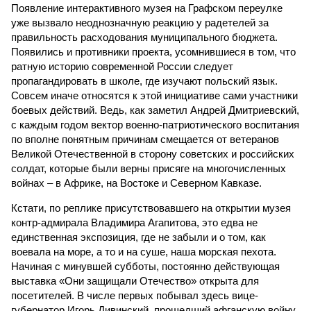
Появление интерактивного музея на Графском переулке
уже вызвало неоднозначную реакцию у радетелей за
правильность расходования муниципального бюджета.
Появились и противники проекта, усомнившиеся в том, что
ратную историю современной России следует
пропагандировать в школе, где изучают польский язык.
Совсем иначе относятся к этой инициативе сами участники
боевых действий. Ведь, как заметил Андрей Дмитриевский,
с каждым годом вектор военно-патриотического воспитания
по вполне понятным причинам смещается от ветеранов
Великой Отечественной в сторону советских и российских
солдат, которые были верны присяге на многочисленных
войнах – в Африке, на Востоке и Северном Кавказе.
Кстати, по реплике присутствовавшего на открытии музея
контр-адмирала Владимира Агапитова, это едва не
единственная экспозиция, где не забыли и о том, как
воевала на море, а то и на суше, наша морская пехота.
Начиная с минувшей субботы, постоянно действующая
выставка «Они защищали Отечество» открыта для
посетителей. В числе первых побывал здесь вице-
губернатор Игорь Дивинский, прошедший афганскую войну.