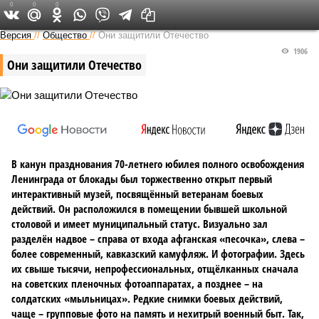
0
0
0
Версия на Неве
Версия
//
Общество
//
Они защитили Отечество
1906
Они защитили Отечество
В канун празднования 70-летнего юбилея полного освобождения
Ленинграда от блокады был торжественно открыт первый
интерактивный музей, посвящённый ветеранам боевых
действий. Он расположился в помещении бывшей школьной
столовой и имеет муниципальный статус. Визуально зал
разделён надвое – справа от входа афганская «песочка», слева –
более современный, кавказский камуфляж. И фотографии. Здесь
их свыше тысячи, непрофессиональных, отщёлканных сначала
на советских пленочных фотоаппаратах, а позднее – на
солдатских «мыльницах». Редкие снимки боевых действий,
чаще – групповые фото на память и нехитрый военный быт. Так,