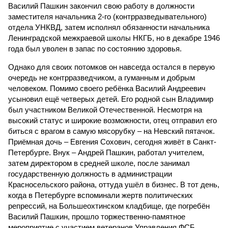
Василий Пашкин закончил свою работу в должности
заместителя начальника 2-го (контрразведывательного)
отдела УНКВД, затем исполнял обязанности начальника
Ленинградской межкраевой школы НКГБ, но в декабре 1946
года был уволен в запас по состоянию здоровья.
Однако для своих потомков он навсегда остался в первую
очередь не контрразведчиком, а гуманным и добрым
человеком. Помимо своего ребёнка Василий Андреевич
усыновил ещё четверых детей. Его родной сын Владимир
был участником Великой Отечественной. Несмотря на
высокий статус и широкие возможности, отец отправил его
биться с врагом в самую мясорубку – на Невский пятачок.
Приёмная дочь – Евгения Сохович, сегодня живёт в Санкт-
Петербурге. Внук – Андрей Пашкин, работал учителем,
затем директором в средней школе, после занимал
государственную должность в администрации
Красносельского района, оттуда ушёл в бизнес. В тот день,
когда в Петербурге вспоминали жертв политических
репрессий, на Большеохтинском кладбище, где погребён
Василий Пашкин, прошло торжественно-памятное
мероприятие с участием ветеранов Управления ФСБ,