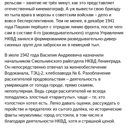
рельсам – занятие не трёх минут, как это представляет
отечественный кинематограф. А уж вывести свою бригаду
из тыла врага в морозы к советским войскам – дело и
вовсе бесперспективное. Тем не менее, в декабре 1941
года Пашкин перёшел с отрядом линию фронта, после чего
сам в составе 4-го (разведывательного) отдела Управления
НКВД занялся формированием разведывательно-дивер-
сионных групп для заброски их в немецкий тыл.
В июле 1942 года Василия Андреевича назначили
начальником Смольнинского райотдела НКВД Ленинграда.
Он непосредственно отвечал за жизнеобеспечение
Водоканала, ТЭЦ-2, хлебозавода № 6. Разоблачение
расхитителей продовольствия – деятельность в
умирающем от голода городе, прямо скажем,
непопулярная. Ведь среди расхитителей не всегда
попадались злостные «тарантулы», чаще – те, кто
«злостно» хотел есть. Легко давать оценки, рассуждать о
геройстве и предателях из сытого далёка, но исторические
факты неумолимы: город отстояли, в том числе и
благодаря деятельности НКВД, хотя и страшной ценой.