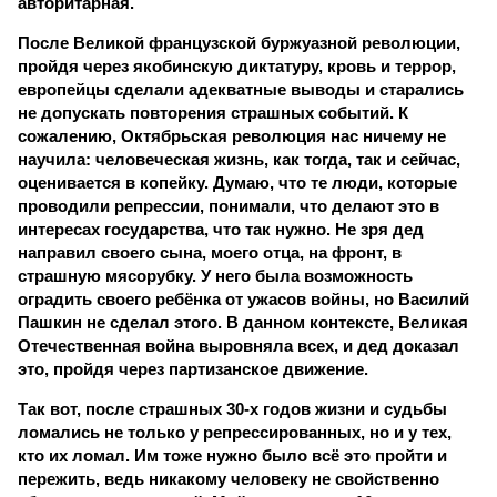
авторитарная.
После Великой французской буржуазной революции,
пройдя через якобинскую диктатуру, кровь и террор,
европейцы сделали адекватные выводы и старались
не допускать повторения страшных событий. К
сожалению, Октябрьская революция нас ничему не
научила: человеческая жизнь, как тогда, так и сейчас,
оценивается в копейку. Думаю, что те люди, которые
проводили репрессии, понимали, что делают это в
интересах государства, что так нужно. Не зря дед
направил своего сына, моего отца, на фронт, в
страшную мясорубку. У него была возможность
оградить своего ребёнка от ужасов войны, но Василий
Пашкин не сделал этого. В данном контексте, Великая
Отечественная война выровняла всех, и дед доказал
это, пройдя через партизанское движение.
Так вот, после страшных 30-х годов жизни и судьбы
ломались не только у репрессированных, но и у тех,
кто их ломал. Им тоже нужно было всё это пройти и
пережить, ведь никакому человеку не свойственно