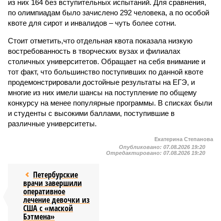
из них 164 без вступительных испытаний. Для сравнения,
по олимпиадам было зачислено 292 человека, а по особой
квоте для сирот и инвалидов – чуть более сотни.
Стоит отметить,что отдельная квота показала низкую
востребованность в творческих вузах и филиалах
столичных университетов. Обращает на себя внимание и
тот факт, что большинство поступивших по данной квоте
продемонстрировали достойные результаты на ЕГЭ, и
многие из них имели шансы на поступление по общему
конкурсу на менее популярные программы. В списках были
и студенты с высокими баллами, поступившие в
различные университеты.
Екатерина Степанова
Опубликовано:
07.08.2026 19:20
Отредактировано:
07.08.2026 19:20
Петербурские
врачи завершили
оперативное
лечение девочки из
США с «маской
Бэтмена»