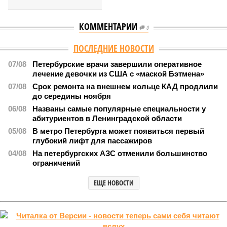
КОММЕНТАРИИ
0
Версия
//
Власть
//
Названы главные мифы на тему летнего отключения
горячей воды в Петербурге
1680
Домыслы и реальность
Названы главные мифы на тему летнего отключения
горячей воды в Петербурге
Названы главные мифы на тему летнего отключения горячей воды в
Петербурге (фото: pxhere.com)
Вокруг летних отключений горячей воды сложилось множество
разного рода домыслов, которые порой очень сильно мешают
жителям объективно оценивать складывающуюся ситуацию.