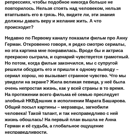
репрессиях, чтобы подобное никогда больше не
повторилось. Нельзя стоять над человеком, нельзя
втаптывать его в грязь. Но, видите ли, эти знания
должны давать веру и желание жить. А что
происходит?
Недавно по Первому каналу показали фильм про Анну
Герман. Откровенно говоря, я редко смотрю сериалы,
но эта картина мне понравилась. Вроде бы и актриса
прекрасно сыграла, и сценарий чувствуется грамотный.
Но потом, когда фильм закончился, мы с супругой
решили обсудить его и пришли к одному выводу –
сериал хорош, но вызывает странное чувство. Что мы
увидели на экране? Жила великая певица, у неё была
очень непростая жизнь, как у всей страны в то время.
На протяжении всего фильма её семью преследует
злобный НКВДэшник в исполнении Марата Башарова.
Общий посыл картины – мерзавцы, загнобили
человека! Такой талант, и так несправедливо с ней
жизнь обошлась! На первый план вышла не Анна
Герман и её судьба, а глобальное ощущение
несправедливости.