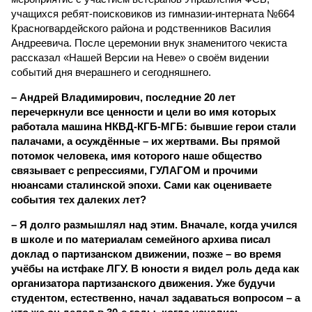
учащихся ребят-поисковиков из гимназии-интерната №664
Красногвардейского района и родственников Василия
Андреевича. После церемонии внук знаменитого чекиста
рассказал «Нашей Версии на Неве» о своём видении
событий дня вчерашнего и сегодняшнего.
– Андрей Владимирович, последние 20 лет
перечеркнули все ценности и цели во имя которых
работала машина НКВД-КГБ-МГБ: бывшие герои стали
палачами, а осуждённые – их жертвами. Вы прямой
потомок человека, имя которого наше общество
связывает с репрессиями, ГУЛАГОМ и прочими
нюансами сталинской эпохи. Сами как оцениваете
события тех далеких лет?
– Я долго размышлял над этим. Вначале, когда учился
в школе и по материалам семейного архива писал
доклад о партизанском движении, позже – во время
учёбы на истфаке ЛГУ. В юности я видел роль деда как
организатора партизанского движения. Уже будучи
студентом, естественно, начал задаваться вопросом – а