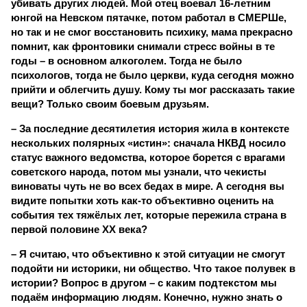
убивать других людей. Мой отец воевал 16-летним
юнгой на Невском пятачке, потом работал в СМЕРШе,
но так и не смог восстановить психику, мама прекрасно
помнит, как фронтовики снимали стресс войны в те
годы – в основном алкоголем. Тогда не было
психологов, тогда не было церкви, куда сегодня можно
прийти и облегчить душу. Кому ты мог рассказать такие
вещи? Только своим боевым друзьям.
– За последние десятилетия история жила в контексте
нескольких полярных «истин»: сначала НКВД носило
статус важного ведомства, которое борется с врагами
советского народа, потом мы узнали, что чекисты
виноваты чуть не во всех бедах в мире. А сегодня вы
видите попытки хоть как-то объективно оценить на
события тех тяжёлых лет, которые пережила страна в
первой половине XX века?
– Я считаю, что объективно к этой ситуации не смогут
подойти ни историки, ни общество. Что такое полувек в
истории? Вопрос в другом – с каким подтекстом мы
подаём информацию людям. Конечно, нужно знать о