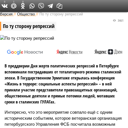
0
1
0
Версия на Неве
Версия
//
Общество
//
По ту сторону репрессий
3461
По ту сторону репрессий
В преддверии Дня жертв политических репрессий в Петербурге
вспоминали пострадавших от тоталитарного режима сталинской
эпохи. В Государственном Эрмитаже открылась конференция
«Жизнь в терроре: социальные аспекты репрессий» – в ней
приняли участие представители правозащитных организаций,
общественные деятели и прямые потомки людей, мотавших
сроки в сталинских ГУЛАГах.
Интересно, что это мероприятие совпало ещё с одним
историческим событием, которое ветеранская организация
петербургского Управления ФСБ посчитала возможным