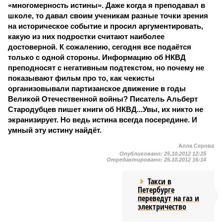
«многомерность истины». Даже когда я преподавал в
школе, то давал своим ученикам разные точки зрения
на историческое событие и просил аргументировать,
какую из них подростки считают наиболее
достоверной. К сожалению, сегодня все подаётся
только с одной стороны. Информацию об НКВД
преподносят с негативным подтекстом, но почему не
показывают фильм про то, как чекисты
организовывали партизанское движение в годы
Великой Отечественной войны? Писатель Альберт
Стародубцев пишет книги об НКВД...Увы, их никто не
экранизирует. Но ведь истина всегда посередине. И
умный эту истину найдёт.
Алла Серова
Опубликовано:
25.10.2012 12:25
Отредактировано:
25.10.2012 16:14
Такси в
Петербурге
переведут на газ и
электричество