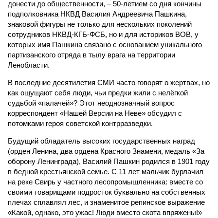
донести до общественности, – 50-летием со дня кончины
подполковника НКВД Василия Андреевича Пашкина,
знаковой фигуры не только для нескольких поколений
сотрудников НКВД-КГБ-ФСБ, но и для историков ВОВ, у
которых имя Пашкина связано с основанием уникального
партизанского отряда в тылу врага на территории
Ленобласти.
В последние десятилетия СМИ часто говорят о жертвах, но
как ощущают себя люди, чьи предки жили с нелёгкой
судьбой «палачей»? Этот неоднозначный вопрос
корреспондент «Нашей Версии на Неве» обсудил с
потомками героя советской контрразведки.
Будущий обладатель высоких государственных наград
(орден Ленина, два ордена Красного Знамени, медаль «За
оборону Ленинграда), Василий Пашкин родился в 1901 году
в бедной крестьянской семье. С 11 лет мальчик бурлачил
на реке Свирь у частного лесопромышленника: вместе со
своими товарищами подросток буквально на собственных
плечах сплавлял лес, и знаменитое репинское выражение
«Какой, однако, это ужас! Люди вместо скота впряжены!»