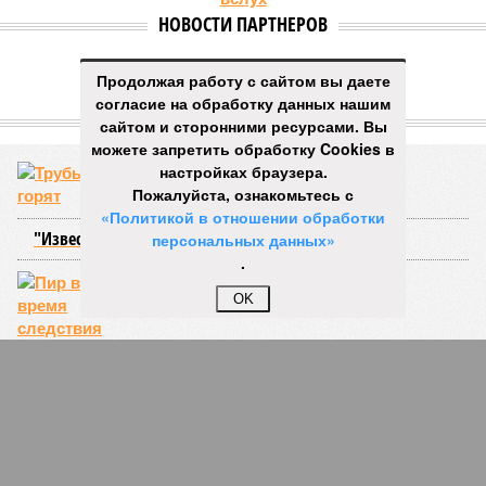
Об этом
заявила
глава управляющей компании «Кипроко»
Алёна Цыганкова
.
Продолжая работу с сайтом вы даете
Например, многие ошибочно полагают, что воду отключает
согласие на обработку данных нашим
управляющая компания, хотя на самом деле это делает
сайтом и сторонними ресурсами. Вы
ресурсоснабжающая организация. Задача УК состоит в
можете запретить обработку Cookies в
том, чтобы подготовить внутридомовые системы и
настройках браузера.
возобновить подачу воды после завершения ремонтов.
Пожалуйста, ознакомьтесь с
«Политикой в отношении обработки
Эксперт также обратила внимание, что длительные
персональных данных»
перерывы в подаче горячей воды характерны только для
.
домов с централизованным теплоснабжением. Там, где
установлены собственные газовые котельные,
OK
профилактика занимает всего несколько дней. Именно
поэтому жители соседних домов могут жить по разным
графикам.
Ещё один распространённый миф – будто во время
отключений коммунальщики бездействуют. На деле именно
летом сети проходят наиболее серьёзное испытание:
трубопроводы проверяют посредством создания