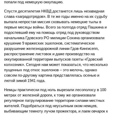
попали под немецкую оккупацию.
Спустя десятилетия НКВД достанется лишь незавидная
слава «заградотрядов». В те же годы именно на их судьбу
выпала непростая миссия сковывать немецкие тылы в
первые месяцы войны. Всего за полгода отряд Пашкина и
подоспевший ему на помощь отряд под руководством
начальника Гдовского РО милиции Сохина организовали
крушение 9 вражеских эшелонов, систематическое
разрушение железнодорожной линии Гдов-Кингисепп,
распространение листовок и даже производство на
оккупированной территории выпусков газеты «Гдовский
колхозник». Сегодня нам может показаться, что несколько
пущенных под откос эшелонов – это мелочь, однако
совсем по-другому картина представлялась осенью и
лютой зимой 1941 года.
Немцы практически под ноль вырезали лесополосу в 100
метрах от железной дороги, к тому же организовали
регулярное патрулирование территории силами местных
жителей. Подобраться под неусыпным оком немцев,
выбивающим темноту лучом прожектора, и лаем овчарок к