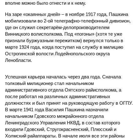
вполне можно было отнести и к нему.
На заре «окаянных дней» – в ноябре 1917 года, Пашкина
мобилизовали во 2-ой телеграфно-телефонный дивизион,
где он служил секретарём-делопроизводителем
Винницкого волисполкома. Под «погоны» (хотя те уже
признали буржуазным пережитком) вернулся только в
марте 1924 года, когда поступил на службу в милицию
Острогинской волости Лодейнопольского округа
Ленобласти.
Успешная карьера началась через два года. Сначала
толковый милиционер стал начальником
административного отдела Оятского райисполкома, а
после работал на различных административных
должностях и был принят на руководящую работу в ОГПУ.
В марте 1941 года Василия Пашкина назначили
начальником Гдовского межрайонного отдела
Ленинградского Управления НКВД, в состав которого
входили Гдовский, Стругокрасненский, Плюсский и
Холмский райаппараты. В начале июля все эти районы